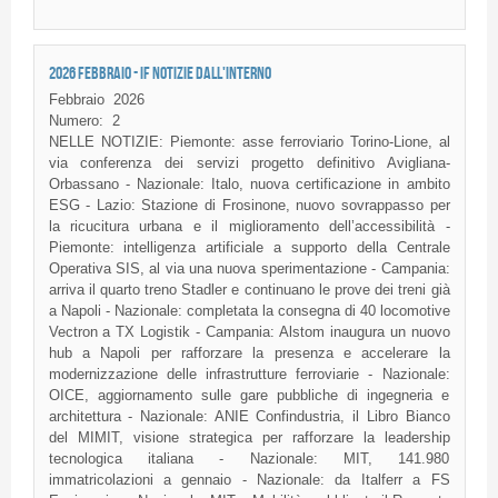
2026 FEBBRAIO - IF NOTIZIE DALL'INTERNO
Febbraio
2026
Numero:
2
NELLE NOTIZIE: Piemonte: asse ferroviario Torino-Lione, al
via conferenza dei servizi progetto definitivo Avigliana-
Orbassano - Nazionale: Italo, nuova certificazione in ambito
ESG - Lazio: Stazione di Frosinone, nuovo sovrappasso per
la ricucitura urbana e il miglioramento dell’accessibilità -
Piemonte: intelligenza artificiale a supporto della Centrale
Operativa SIS, al via una nuova sperimentazione - Campania:
arriva il quarto treno Stadler e continuano le prove dei treni già
a Napoli - Nazionale: completata la consegna di 40 locomotive
Vectron a TX Logistik - Campania: Alstom inaugura un nuovo
hub a Napoli per rafforzare la presenza e accelerare la
modernizzazione delle infrastrutture ferroviarie - Nazionale:
OICE, aggiornamento sulle gare pubbliche di ingegneria e
architettura - Nazionale: ANIE Confindustria, il Libro Bianco
del MIMIT, visione strategica per rafforzare la leadership
tecnologica italiana - Nazionale: MIT, 141.980
immatricolazioni a gennaio - Nazionale: da Italferr a FS