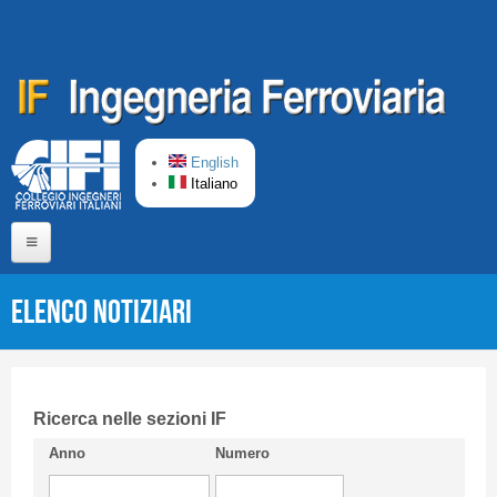
Salta al contenuto principale
English
Italiano
Home
Elenco Notiziari
Chi siamo
Comitato di Redazione
CIFI in breve
Ricerca nelle sezioni IF
Anno
Numero
Linee Guida