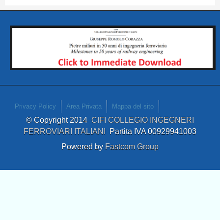
Privacy Policy
Area Privata
Mappa del sito
© Copyright 2014
CIFI COLLEGIO INGEGNERI
FERROVIARI ITALIANI
Partita IVA 00929941003
Powered by
Fastcom Group