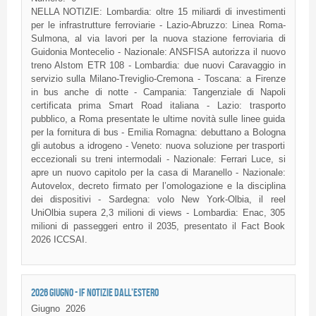
NELLA NOTIZIE: Lombardia: oltre 15 miliardi di investimenti
per le infrastrutture ferroviarie - Lazio-Abruzzo: Linea Roma-
Sulmona, al via lavori per la nuova stazione ferroviaria di
Guidonia Montecelio - Nazionale: ANSFISA autorizza il nuovo
treno Alstom ETR 108 - Lombardia: due nuovi Caravaggio in
servizio sulla Milano-Treviglio-Cremona - Toscana: a Firenze
in bus anche di notte - Campania: Tangenziale di Napoli
certificata prima Smart Road italiana - Lazio: trasporto
pubblico, a Roma presentate le ultime novità sulle linee guida
per la fornitura di bus - Emilia Romagna: debuttano a Bologna
gli autobus a idrogeno - Veneto: nuova soluzione per trasporti
eccezionali su treni intermodali - Nazionale: Ferrari Luce, si
apre un nuovo capitolo per la casa di Maranello - Nazionale:
Autovelox, decreto firmato per l’omologazione e la disciplina
dei dispositivi - Sardegna: volo New York-Olbia, il reel
UniOlbia supera 2,3 milioni di views - Lombardia: Enac, 305
milioni di passeggeri entro il 2035, presentato il Fact Book
2026 ICCSAI.
2026 GIUGNO - IF NOTIZIE DALL'ESTERO
Giugno
2026