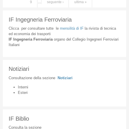
9
…
seguente ›
ultima »
IF Ingegneria Ferroviaria
Clicca
per
consultare
tutte
le
mensilità
di
IF
la
rivista
di
tecnica
ed
economia
dei
trasporti
IF
Ingegneria
Ferroviaria
organo
del
Collegio
Ingegneri
Ferroviari
Italiani
Notiziari
Consultazione
della
sezione
Notiziari
Interni
Esteri
IF Biblio
Consulta la sezione