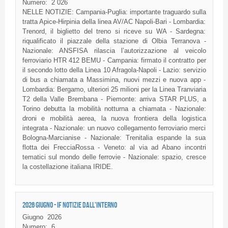
Numero:
2 026
NELLE NOTIZIE: Campania-Puglia: importante traguardo sulla
tratta Apice-Hirpinia della linea AV/AC Napoli-Bari - Lombardia:
Trenord, il biglietto del treno si riceve su WA - Sardegna:
riqualificato il piazzale della stazione di Olbia Terranova -
Nazionale: ANSFISA rilascia l’autorizzazione al veicolo
ferroviario HTR 412 BEMU - Campania: firmato il contratto per
il secondo lotto della Linea 10 Afragola-Napoli - Lazio: servizio
di bus a chiamata a Massimina, nuovi mezzi e nuova app -
Lombardia: Bergamo, ulteriori 25 milioni per la Linea Tranviaria
T2 della Valle Brembana - Piemonte: arriva STAR PLUS, a
Torino debutta la mobilità notturna a chiamata - Nazionale:
droni e mobilità aerea, la nuova frontiera della logistica
integrata - Nazionale: un nuovo collegamento ferroviario merci
Bologna-Marcianise - Nazionale: Trenitalia espande la sua
flotta dei FrecciaRossa - Veneto: al via ad Abano incontri
tematici sul mondo delle ferrovie - Nazionale: spazio, cresce
la costellazione italiana IRIDE.
2026 GIUGNO - IF NOTIZIE DALL'INTERNO
Giugno
2026
Numero:
6