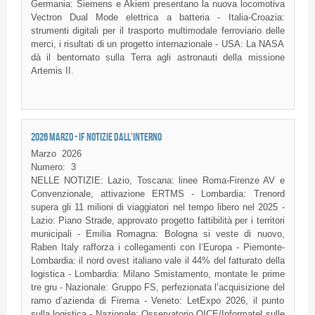
Germania: Siemens e Akiem presentano la nuova locomotiva
Vectron Dual Mode elettrica a batteria - Italia-Croazia:
strumenti digitali per il trasporto multimodale ferroviario delle
merci, i risultati di un progetto internazionale - USA: La NASA
dà il bentornato sulla Terra agli astronauti della missione
Artemis II.
2026 MARZO - IF NOTIZIE DALL'INTERNO
Marzo
2026
Numero:
3
NELLE NOTIZIE: Lazio, Toscana: linee Roma-Firenze AV e
Convenzionale, attivazione ERTMS - Lombardia: Trenord
supera gli 11 milioni di viaggiatori nel tempo libero nel 2025 -
Lazio: Piano Strade, approvato progetto fattibilità per i territori
municipali - Emilia Romagna: Bologna si veste di nuovo,
Raben Italy rafforza i collegamenti con l’Europa - Piemonte-
Lombardia: il nord ovest italiano vale il 44% del fatturato della
logistica - Lombardia: Milano Smistamento, montate le prime
tre gru - Nazionale: Gruppo FS, perfezionata l’acquisizione del
ramo d’azienda di Firema - Veneto: LetExpo 2026, il punto
sulla logistica - Nazionale: Osservatorio OICE/Informatel sulle