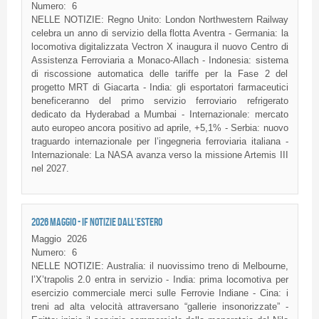
Numero:
6
NELLE NOTIZIE: Regno Unito: London Northwestern Railway
celebra un anno di servizio della flotta Aventra - Germania: la
locomotiva digitalizzata Vectron X inaugura il nuovo Centro di
Assistenza Ferroviaria a Monaco-Allach - Indonesia: sistema
di riscossione automatica delle tariffe per la Fase 2 del
progetto MRT di Giacarta - India: gli esportatori farmaceutici
beneficeranno del primo servizio ferroviario refrigerato
dedicato da Hyderabad a Mumbai - Internazionale: mercato
auto europeo ancora positivo ad aprile, +5,1% - Serbia: nuovo
traguardo internazionale per l’ingegneria ferroviaria italiana -
Internazionale: La NASA avanza verso la missione Artemis III
nel 2027.
2026 MAGGIO - IF NOTIZIE DALL'ESTERO
Maggio
2026
Numero:
6
NELLE NOTIZIE: Australia: il nuovissimo treno di Melbourne,
l’X’trapolis 2.0 entra in servizio - India: prima locomotiva per
esercizio commerciale merci sulle Ferrovie Indiane - Cina: i
treni ad alta velocità attraversano “gallerie insonorizzate” -