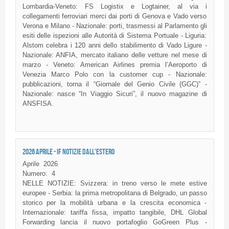
Lombardia-Veneto: FS Logistix e Logtainer, al via i
collegamenti ferroviari merci dai porti di Genova e Vado verso
Verona e Milano - Nazionale: porti, trasmessi al Parlamento gli
esiti delle ispezioni alle Autorità di Sistema Portuale - Liguria:
Alstom celebra i 120 anni dello stabilimento di Vado Ligure -
Nazionale: ANFIA, mercato italiano delle vetture nel mese di
marzo - Veneto: American Airlines premia l’Aeroporto di
Venezia Marco Polo con la customer cup - Nazionale:
pubblicazioni, torna il “Giornale del Genio Civile (GGC)” -
Nazionale: nasce “In Viaggio Sicuri”, il nuovo magazine di
ANSFISA.
2026 APRILE - IF NOTIZIE DALL'ESTERO
Aprile
2026
Numero:
4
NELLE NOTIZIE: Svizzera: in treno verso le mete estive
europee - Serbia: la prima metropolitana di Belgrado, un passo
storico per la mobilità urbana e la crescita economica -
Internazionale: tariffa fissa, impatto tangibile, DHL Global
Forwarding lancia il nuovo portafoglio GoGreen Plus -