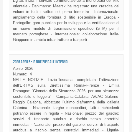
Egitto: inizia il servizio commerciale della monorotaia del Nilo
orientale - Danimarca: Maersk ha registrato una crescita dei
volumi in tutti i settori nel primo trimestre - Internazionale:
ampliamento della fornitura di litio sostenibile in Europa -
Portogallo: gara pubblica per lo sviluppo e la certificazione di
un nuovo modulo di trasmissione specifico (STM) per il
mercato portoghese - Internazionale: collaborazione Italia-
Giappone in ambito infrastrutture e trasporti.
2026 APRILE - IF NOTIZIE DALL'INTERNO
Aprile
2026
Numero:
4
NELLE NOTIZIE: Lazio-Toscana: completata l’attivazione
dell’ERTMS sulla Direttissima Roma–Firenze - Emilia
Romagna: “Giornata della Sicurezza 2026: per una sicurezza
sostenibile e leggera” - Campania-Calabria: AV/AC Salerno-
Reggio Calabria, abbattuto l’ultimo diaframma della galleria
Caterina - Nazionale: targhe monopattini, tutti i richiedenti
potranno essere in regola - Nazionale: prezzo del gasolio:
servizi di trasporto autobus a rischio senza correttivi
immediati - Nazionale: prezzo del gasolio: servizi di trasporto
autobus a rischio senza correttivi immediati - Liguria-