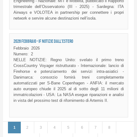
Engineering - Nazionale: MIT e Mobilità, pubblicato il Rapporto
trimestrale dell’Osservatorio (III - 2025) - Sardegna: ITA
Airways e VOLOTEA in partnership per connettere i propri
network e servire alcune destinazioni nell’isola.
2026 FEBBRAIO - IF NOTIZIE DALL'ESTERO
Febbraio
2026
Numero:
2
NELLE NOTIZIE: Regno Unito: svelato il primo treno
CrossCountry Voyager ristrutturato - Internazionale: lancio di
Firehorse e potenziamento dei servizi intra-asiatici -
Danimarca: consorzio fornirà treni completamente
automatizzati per S-Bane Copenhagen - ANFIA: il mercato
auto europeo chiude il 2025 al di sotto degli 11 milioni di
immatricolazioni - USA: La NASA esegue riparazioni e analisi
in vista del prossimo test di rifornimento di Artemis II.
1
2
3
4
5
6
7
8
Pagine