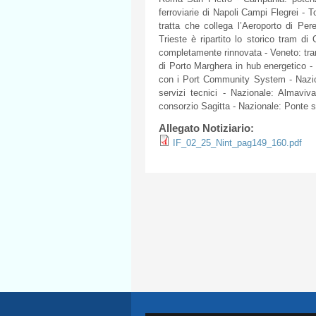
ferroviarie di Napoli Campi Flegrei -
tratta che collega l’Aeroporto di Pere
Trieste è ripartito lo storico tram di
completamente rinnovata - Veneto: trans
di Porto Marghera in hub energetico -
con i Port Community System - Nazion
servizi tecnici - Nazionale: Almaviv
consorzio Sagitta - Nazionale: Ponte su
Allegato Notiziario:
IF_02_25_Nint_pag149_160.pdf