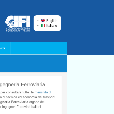
English
Italiano
vizi
ngegneria Ferroviaria
per
consultare
tutte
le
mensilità
di
IF
ta
di
tecnica
ed
economia
dei
trasporti
gneria
Ferroviaria
organo
del
o
Ingegneri
Ferroviari
Italiani