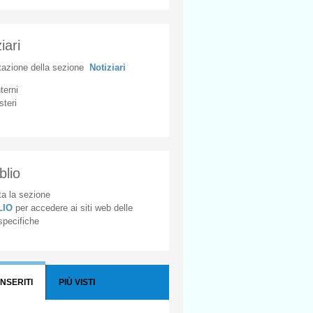
iari
tazione
della
sezione
Notiziari
nterni
steri
blio
a la sezione
BLIO
per accedere ai siti web delle
 specifiche
INSERITI
PIÙ VISTI