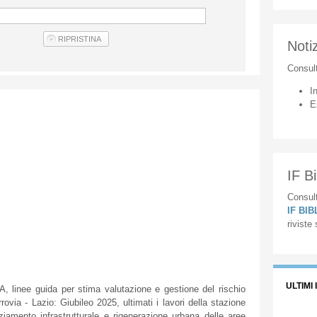
Notiz
Consul
I
E
IF Bi
Consult
IF BI
riviste
ULTIMI 
linee guida per stima valutazione e gestione del rischio
rrovia - Lazio: Giubileo 2025, ultimati i lavori della stazione
amento infrastrutturale e rigenerazione urbana delle aree