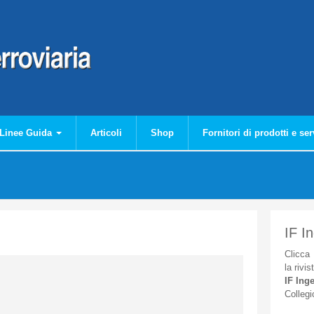
Linee Guida
Articoli
Shop
Fornitori di prodotti e ser
IF I
Clicca
la
rivis
IF
Inge
Collegi