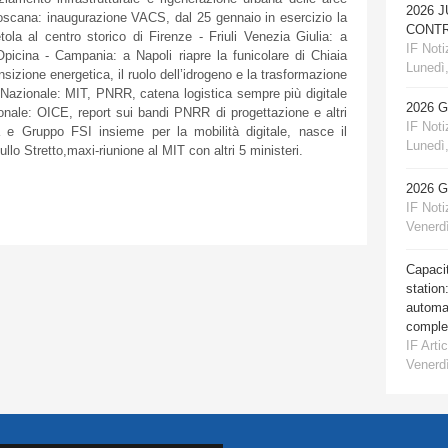
2026 
 Toscana: inaugurazione VACS, dal 25 gennaio in esercizio la
CONTR
tola al centro storico di Firenze - Friuli Venezia Giulia: a
IF Notiz
 Opicina - Campania: a Napoli riapre la funicolare di Chiaia
Lunedì,
izione energetica, il ruolo dell’idrogeno e la trasformazione
 Nazionale: MIT, PNRR, catena logistica sempre più digitale
2026 
ale: OICE, report sui bandi PNRR di progettazione e altri
IF Notiz
a e Gruppo FSI insieme per la mobilità digitale, nasce il
Lunedì,
llo Stretto,maxi-riunione al MIT con altri 5 ministeri.
2026 
IF Notiz
Venerdì
Capacit
station
automat
comple
IF Artic
Venerdì