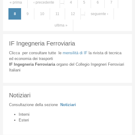
« prima
‹ precedente
…
4
5
6
7
Pagine
8
9
10
11
12
…
seguente ›
ultima »
IF Ingegneria Ferroviaria
Clicca
per
consultare
tutte
le
mensilità
di
IF
la
rivista
di
tecnica
ed
economia
dei
trasporti
IF
Ingegneria
Ferroviaria
organo
del
Collegio
Ingegneri
Ferroviari
Italiani
Notiziari
Consultazione
della
sezione
Notiziari
Interni
Esteri