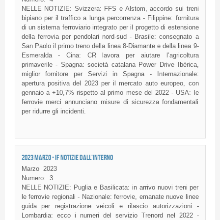
NELLE NOTIZIE: Svizzera: FFS e Alstom, accordo sui treni
bipiano per il traffico a lunga percorrenza - Filippine: fornitura
di un sistema ferroviario integrato per il progetto di estensione
della ferrovia per pendolari nord-sud - Brasile: consegnato a
San Paolo il primo treno della linea 8-Diamante e della linea 9-
Esmeralda - Cina: CR lavora per aiutare l’agricoltura
primaverile - Spagna: società catalana Power Drive Ibérica,
miglior fornitore per Servizi in Spagna - Internazionale:
apertura positiva del 2023 per il mercato auto europeo, con
gennaio a +10,7% rispetto al primo mese del 2022 - USA: le
ferrovie merci annunciano misure di sicurezza fondamentali
per ridurre gli incidenti.
2023 MARZO - IF NOTIZIE DALL'INTERNO
Marzo
2023
Numero:
3
NELLE NOTIZIE: Puglia e Basilicata: in arrivo nuovi treni per
le ferrovie regionali - Nazionale: ferrovie, emanate nuove linee
guida per registrazione veicoli e rilascio autorizzazioni -
Lombardia: ecco i numeri del servizio Trenord nel 2022 -