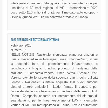
intelligente a Lin-gang, Shanghai - Svezia: manutenzione per
una flotta di 30 treni regionali di VR - Internazionale: 2022
poco sotto 11,3 milioni di unità per il mercato auto europeo -
USA: al gruppo WeBuild un contratto stradale in Florida.
2023 FEBBRAIO - IF NOTIZIE DALL'INTERNO
Febbraio
2023
Numero:
2
NELLE NOTIZIE: Nazionale: sicurezza, piano per stazioni e
treni - Toscana-Emilia Romagna: Linea Bologna-Prato, al via
la seconda fase di potenziamento infrastrutturale e
tecnologico - Puglia: Brindisi, progetto di restyling della
stazione - Lombardia-Veneto: Linea AV/AC Brescia Est-
Verona, avviato lo scavo della seconda canna della galleria
Lonato - Nazionale: Busitalia acquista 150 nuovi autobus
elettrici a zero emissioni - Lazio: firmato il contratto per
l’acquisto del nuovo telecomando dei treni della metro A di
Roma - Campania: accordo per innovamento del sistema di
segnalamento per le linee vesuviane di EAV - Piemonte:
Vertice al MIT su metropolitana di Torino, Tav e l’autostrada