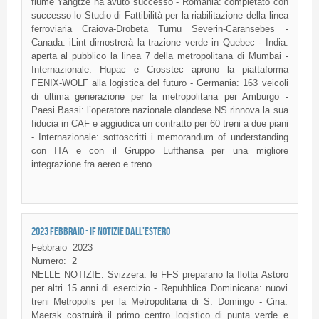
fiume Yangtze ha avuto successo - Romania: completato con
successo lo Studio di Fattibilità per la riabilitazione della linea
ferroviaria Craiova-Drobeta Turnu Severin-Caransebes -
Canada: iLint dimostrerà la trazione verde in Quebec - India:
aperta al pubblico la linea 7 della metropolitana di Mumbai -
Internazionale: Hupac e Crosstec aprono la piattaforma
FENIX-WOLF alla logistica del futuro - Germania: 163 veicoli
di ultima generazione per la metropolitana per Amburgo -
Paesi Bassi: l’operatore nazionale olandese NS rinnova la sua
fiducia in CAF e aggiudica un contratto per 60 treni a due piani
- Internazionale: sottoscritti i memorandum of understanding
con ITA e con il Gruppo Lufthansa per una migliore
integrazione fra aereo e treno.
2023 FEBBRAIO - IF NOTIZIE DALL'ESTERO
Febbraio
2023
Numero:
2
NELLE NOTIZIE: Svizzera: le FFS preparano la flotta Astoro
per altri 15 anni di esercizio - Repubblica Dominicana: nuovi
treni Metropolis per la Metropolitana di S. Domingo - Cina:
Maersk costruirà il primo centro logistico di punta verde e