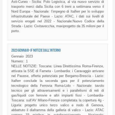
Asti-Cuneo - Sicilia: Polo Logistica, al via nuovo servizio di
trasporto merci dalla Sicilia con 6 treni a settimana verso il
Nord Europa - Nazionale: l’impegno di Italferr per lo sviluppo
infrastrutturale del Paese - Lazio: ATAC, i dati sui livelli di
servizio erogati nel 2022 - Nazionale:Nuovo Codice della
Strada - Lazio: Civitavecchia, maxiprogetto da 35 milioni per il
porto.
2023 GENNAIO- IF NOTIZIE DALL'INTERNO
Gennaio
2023
Numero:
1
NELLE NOTIZIE: Toscana: Linea Direttissima Roma-Firenze,
attivata la SSE di Farneta - Lombardia: i Caravaggio arrivano
nel Pavese, offerta potenziata per Bergamo-Brescia - Lazio:
Italferr conclude la seconda gara per il potenziamento
tecnologico della Ferrovia Roma-Lido - Nazionale: tavolo
tecnico per gli attraversamenti e i parallelismi di reti di
gas/liquidi con ferrovie e altri impianti fissi - Lombardia-
Toscana: sull’AV Milano-Firenze completata la copertura 4g -
Liguria: progetto unico terzo valico e nodo di Genova,
abbattuto il diaframma della galleria di valico - Lazio: ATAC
compra 33 minibus in autofinanziamento - Nazionale: