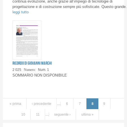
continua evoluzione, anche grazie all’impiego di tecnologie di
progettazione e di costruzione sempre più sofisticate. Questo grande.
leggi tutto
Ricordo di Giovanni Marchi
2 025
Numero:
Num. 1
SOMMARIO NON DISPONIBILE
« prima
‹ precedente
…
6
7
8
9
10
11
…
seguente ›
ultima »