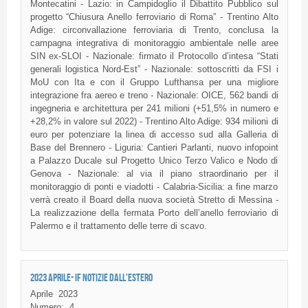
Montecatini - Lazio: in Campidoglio il Dibattito Pubblico sul
progetto “Chiusura Anello ferroviario di Roma” - Trentino Alto
Adige: circonvallazione ferroviaria di Trento, conclusa la
campagna integrativa di monitoraggio ambientale nelle aree
SIN ex-SLOI - Nazionale: firmato il Protocollo d’intesa “Stati
generali logistica Nord-Est” - Nazionale: sottoscritti da FSI i
MoU con Ita e con il Gruppo Lufthansa per una migliore
integrazione fra aereo e treno - Nazionale: OICE, 562 bandi di
ingegneria e architettura per 241 milioni (+51,5% in numero e
+28,2% in valore sul 2022) - Trentino Alto Adige: 934 milioni di
euro per potenziare la linea di accesso sud alla Galleria di
Base del Brennero - Liguria: Cantieri Parlanti, nuovo infopoint
a Palazzo Ducale sul Progetto Unico Terzo Valico e Nodo di
Genova - Nazionale: al via il piano straordinario per il
monitoraggio di ponti e viadotti - Calabria-Sicilia: a fine marzo
verrà creato il Board della nuova società Stretto di Messina -
La realizzazione della fermata Porto dell’anello ferroviario di
Palermo e il trattamento delle terre di scavo.
2023 APRILE- IF NOTIZIE DALL'ESTERO
Aprile
2023
Numero:
4