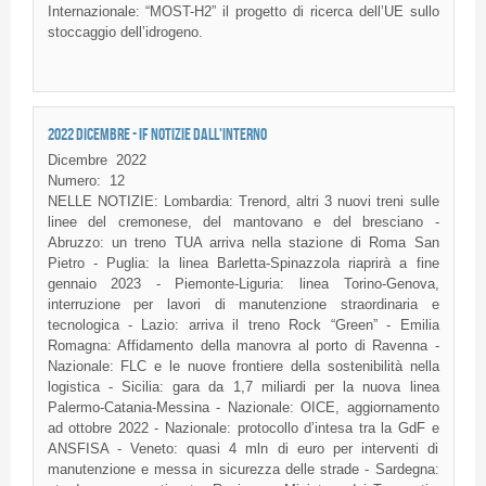
Internazionale: “MOST-H2” il progetto di ricerca dell’UE sullo
stoccaggio dell’idrogeno.
2022 DICEMBRE - IF NOTIZIE DALL'INTERNO
Dicembre
2022
Numero:
12
NELLE NOTIZIE: Lombardia: Trenord, altri 3 nuovi treni sulle
linee del cremonese, del mantovano e del bresciano -
Abruzzo: un treno TUA arriva nella stazione di Roma San
Pietro - Puglia: la linea Barletta-Spinazzola riaprirà a fine
gennaio 2023 - Piemonte-Liguria: linea Torino-Genova,
interruzione per lavori di manutenzione straordinaria e
tecnologica - Lazio: arriva il treno Rock “Green” - Emilia
Romagna: Affidamento della manovra al porto di Ravenna -
Nazionale: FLC e le nuove frontiere della sostenibilità nella
logistica - Sicilia: gara da 1,7 miliardi per la nuova linea
Palermo-Catania-Messina - Nazionale: OICE, aggiornamento
ad ottobre 2022 - Nazionale: protocollo d’intesa tra la GdF e
ANSFISA - Veneto: quasi 4 mln di euro per interventi di
manutenzione e messa in sicurezza delle strade - Sardegna: