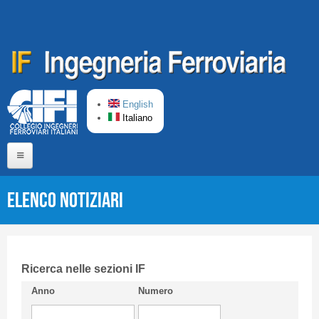
Salta al contenuto principale
English
Italiano
Home
Elenco Notiziari
Chi siamo
Comitato di Redazione
CIFI in breve
Ricerca nelle sezioni IF
Anno
Numero
Linee Guida