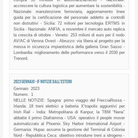
accrescere la cultura logistica per aumentare la sostenibilità -
Nazionale: manutenzione ferroviaria, aggiornamento linee
guida per la certificazione del personale addetto ai controlli
non distruttivi - Sicilia: 72 milioni per tecnologia ERTMS in
Sicilia - Nazionale: ANFIA, a novembre il mercato auto replica
la crescita di ottobre - Veneto: 253 milioni di euro per il nodo
AV/AC di Verona Ovest - Abruzzo: via libera al progetto per la
messa in sicurezza impiantistica della galleria Gran Sasso -
Lombardia: miglioramento delle performance verso il 2030 per
Trenord.
2023 GENNAIO - IF NOTIZIE DALL'ESTERO
Gennaio
2023
Numero:
1
NELLE NOTIZIE: Spagna: primo viaggio del FrecciaRossa -
Irlanda: 18 treni elettrici a batteria X’trapolis aggiuntivi per
Irish Rail - India: Metropolitana di Kanpur, la TBM “Nana”
abbatte il primo Diaframma - USA: operativo il people mover
automatizzato al Phoenix Sky Harbor International Airport -
Germania: Hupac assume la gestione del Terminal di Colonia
Nord - Repubblica Ceca: obiettivo introdurre treni a idrogeno -