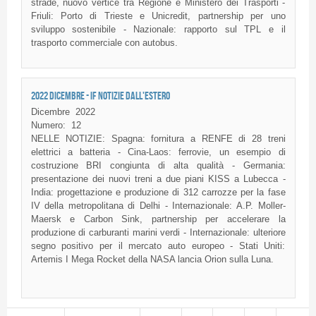
strade, nuovo vertice tra Regione e Ministero dei Trasporti -
Friuli: Porto di Trieste e Unicredit, partnership per uno
sviluppo sostenibile - Nazionale: rapporto sul TPL e il
trasporto commerciale con autobus.
2022 DICEMBRE - IF NOTIZIE DALL'ESTERO
Dicembre
2022
Numero:
12
NELLE NOTIZIE: Spagna: fornitura a RENFE di 28 treni
elettrici a batteria - Cina-Laos: ferrovie, un esempio di
costruzione BRI congiunta di alta qualità - Germania:
presentazione dei nuovi treni a due piani KISS a Lubecca -
India: progettazione e produzione di 312 carrozze per la fase
IV della metropolitana di Delhi - Internazionale: A.P. Moller-
Maersk e Carbon Sink, partnership per accelerare la
produzione di carburanti marini verdi - Internazionale: ulteriore
segno positivo per il mercato auto europeo - Stati Uniti:
Artemis I Mega Rocket della NASA lancia Orion sulla Luna.