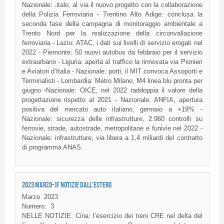
Nazionale: .italo, al via il nuovo progetto con la collaborazione
della Polizia Ferroviaria - Trentino Alto Adige: conclusa la
seconda fase della campagna di monitoraggio ambientale a
Trento Nord per la realizzazione della circonvallazione
ferroviaria - Lazio: ATAC, i dati sui livelli di servizio erogati nel
2022 - Piemonte: 50 nuovi autobus da febbraio per il servizio
extraurbano - Liguria: aperta al traffico la rinnovata via Pionieri
e Aviatori d’Italia - Nazionale: porti, il MIT convoca Assoporti e
Terminalisti - Lombardia: Metro Milano, M4 linea blu pronta per
giugno -Nazionale: OICE, nel 2022 raddoppia il valore della
progettazione rispetto al 2021 - Nazionale: ANFIA, apertura
positiva del mercato auto italiano, gennaio a +19% -
Nazionale: sicurezza delle infrastrutture, 2.960 controlli su
ferrovie, strade, autostrade, metropolitane e funivie nel 2022 -
Nazionale: infrastrutture, via libera a 1,4 miliardi del contratto
di programma ANAS.
2023 MARZO- IF NOTIZIE DALL'ESTERO
Marzo
2023
Numero:
3
NELLE NOTIZIE: Cina: l’esercizio dei treni CRE nel delta del