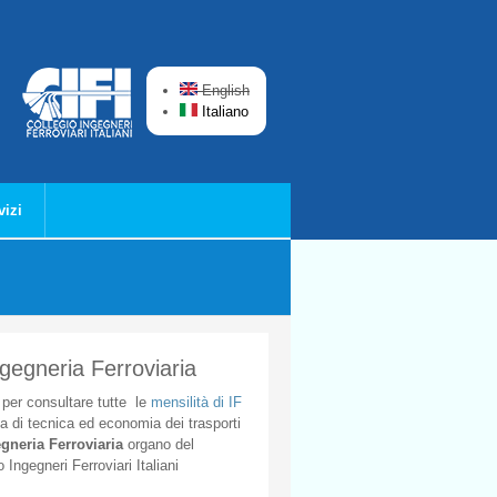
English
Italiano
vizi
ngegneria Ferroviaria
per
consultare
tutte
le
mensilità
di
IF
ta
di
tecnica
ed
economia
dei
trasporti
gneria
Ferroviaria
organo
del
o
Ingegneri
Ferroviari
Italiani