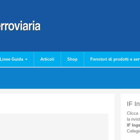
Linee Guida
Articoli
Shop
Fornitori di prodotti e ser
IF I
Clicca
la
rivis
IF
Inge
Collegi