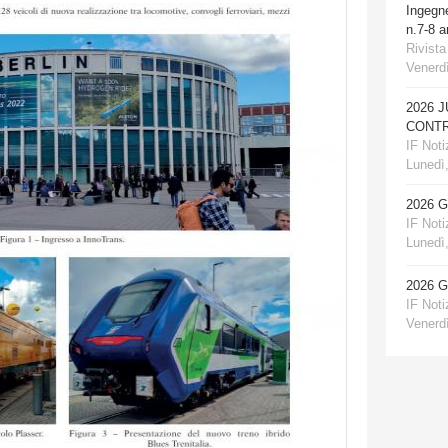
Ingegn
n.7-8 
Rivista
Venerdì
2026 
CONTR
IF Notiz
Lunedì,
2026 
IF Notiz
Lunedì,
2026 
IF Notiz
Venerdì