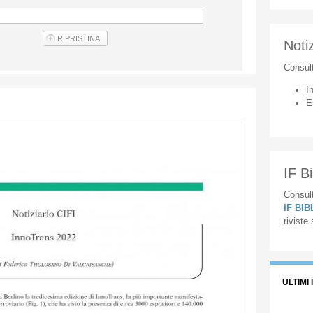
Notiz
Consul
I
E
IF Bi
Consult
IF BI
riviste
ULTIMI 