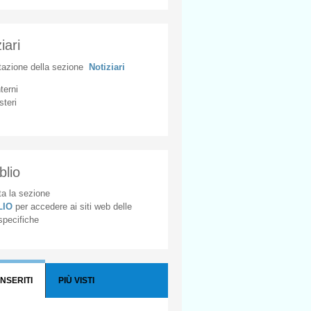
iari
tazione
della
sezione
Notiziari
nterni
steri
blio
a la sezione
BLIO
per accedere ai siti web delle
 specifiche
INSERITI
PIÙ VISTI