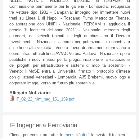
NELLE NOTIZIE: Nazionale: insediata in ANSFISA la
Commissione permanente per le gallerie - Lombardia: recuperate
tre vetture tipo 1931 - Campania: impegno per immettere nuovi
treni su Linea 1 di Napoli - Toscana: Pums Metrocittà Firenze,
collaborazione con UNIFI - Nazionale: FERCAM si aggiudica il
premio “Il logistico dell’anno 2021” - Nazionale: mercato degli
autocarri, dei veicoli trainati e degli autobus con il Decreto
Investimenti - Nazionale: accordo per potenziare la connettività
sulle linee alta velocità - Veneto: lavori di armamento ferroviario e
opere infrastrutturali linea AV/AC Verona-Padova - Nazionale: opere
pubbliche, i nuovi metodi per la programmazione e la valutazione
dei progetti per infrastrutture e sistemi di mobilità sostenibili -
Veneto: il MoSE entra all’Università, firmato il protocollo d’intesa
con gli atenei veneziani - Lombardia: A35 Brebemi, nuovo logo e
corporate image, verso un futuro più sostenibile.
Allegato Notiziario:
IF_02_22_Nint_pag_151_159.pdf
IF Ingegneria Ferroviaria
Clicca
per
consultare
tutte
le
mensilità
di
IF
la
rivista
di
tecnica