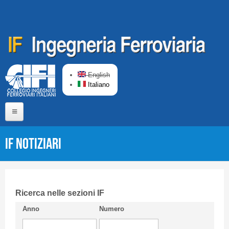
Salta al contenuto principale
English
Italiano
Home
IF Notiziari
Chi siamo
Comitato di Redazione
CIFI in breve
Ricerca nelle sezioni IF
Anno
Numero
Linee Guida