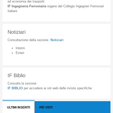
ed
economia
dei
trasporti
IF
Ingegneria
Ferroviaria
organo
del
Collegio
Ingegneri
Ferroviari
Italiani
Notiziari
Consultazione
della
sezione
Notiziari
Interni
Esteri
IF Biblio
Consulta la sezione
IF BIBLIO
per accedere ai siti web delle riviste specifiche
ULTIMI INSERITI
PIÙ VISTI