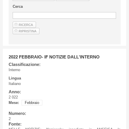
Linee Guida Per Gli Autori
Cerca
Privacy Policy
Articoli
Shop
Fornitori di prodotti e servizi
2022 FEBBRAIO- IF NOTIZIE DALL'INTERNO
Classificazione:
Interno
Lingua
Italiano
Anno:
2 022
Mese:
Febbraio
Numero:
2
Fonte: