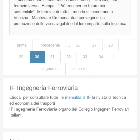
ferrovie
verso
l’Europa
-
“Più
treni
per un
futuro
più
sostenibile”
: le
ferrovie
di
tutto
il
mondo
si
incontrano
a
Venezia
-
Mantova
e
Cremona
: due
convegni
sulla
promozione
delle
vie
navigabili
ed
il
loro
impatto
sulla
logistica
« prima
‹ precedente
…
26
27
28
Pagine
29
30
31
32
33
34
…
seguente ›
ultima »
IF Ingegneria Ferroviaria
Clicca
per
consultare
tutte
le
mensilità
di
IF
la
rivista
di
tecnica
ed
economia
dei
trasporti
IF
Ingegneria
Ferroviaria
organo
del
Collegio
Ingegneri
Ferroviari
Italiani