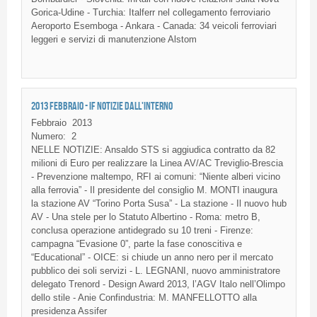
Gorica-Udine - Turchia: Italferr nel collegamento ferroviario
Aeroporto Esemboga - Ankara - Canada: 34 veicoli ferroviari
leggeri e servizi di manutenzione Alstom
2013 FEBBRAIO - IF NOTIZIE DALL'INTERNO
Febbraio
2013
Numero:
2
NELLE NOTIZIE: Ansaldo STS si aggiudica contratto da 82
milioni di Euro per realizzare la Linea AV/AC Treviglio-Brescia
- Prevenzione maltempo, RFI ai comuni: “Niente alberi vicino
alla ferrovia” - Il presidente del consiglio M. MONTI inaugura
la stazione AV “Torino Porta Susa” - La stazione - Il nuovo hub
AV - Una stele per lo Statuto Albertino - Roma: metro B,
conclusa operazione antidegrado su 10 treni - Firenze:
campagna “Evasione 0”, parte la fase conoscitiva e
“Educational” - OICE: si chiude un anno nero per il mercato
pubblico dei soli servizi - L. LEGNANI, nuovo amministratore
delegato Trenord - Design Award 2013, l’AGV Italo nell’Olimpo
dello stile - Anie Confindustria: M. MANFELLOTTO alla
presidenza Assifer