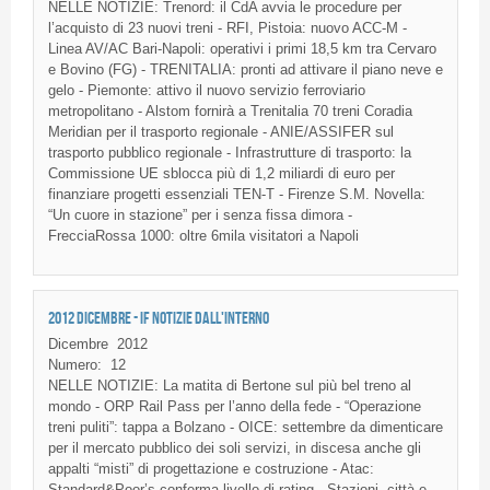
NELLE NOTIZIE: Trenord: il CdA avvia le procedure per
l’acquisto di 23 nuovi treni - RFI, Pistoia: nuovo ACC-M -
Linea AV/AC Bari-Napoli: operativi i primi 18,5 km tra Cervaro
e Bovino (FG) - TRENITALIA: pronti ad attivare il piano neve e
gelo - Piemonte: attivo il nuovo servizio ferroviario
metropolitano - Alstom fornirà a Trenitalia 70 treni Coradia
Meridian per il trasporto regionale - ANIE/ASSIFER sul
trasporto pubblico regionale - Infrastrutture di trasporto: la
Commissione UE sblocca più di 1,2 miliardi di euro per
finanziare progetti essenziali TEN-T - Firenze S.M. Novella:
“Un cuore in stazione” per i senza fissa dimora -
FrecciaRossa 1000: oltre 6mila visitatori a Napoli
2012 DICEMBRE - IF NOTIZIE DALL'INTERNO
Dicembre
2012
Numero:
12
NELLE
NOTIZIE
: La
matita
di
Bertone
sul
più
bel
treno
al
mondo
-
ORP
Rail Pass per
l’anno
della
fede
-
“Operazione
treni
puliti”
:
tappa
a
Bolzano
-
OICE
:
settembre
da
dimenticare
per
il
mercato
pubblico
dei
soli
servizi
, in
discesa
anche
gli
appalti
“misti”
di
progettazione
e
costruzione
-
Atac
:
Standard&Poor’s
conferma
livello
di
rating -
Stazioni
,
città
e