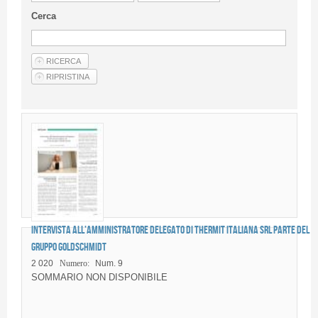
Linee Guida Per Gli Autori
Cerca
Privacy Policy
Articoli
Shop
Fornitori di prodotti e servizi
Intervista all’Amministratore Delegato di Thermit Italiana srl parte del
gruppo Goldschmidt
2 020
Numero:
Num. 9
SOMMARIO NON DISPONIBILE