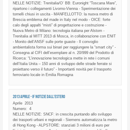
NELLE NOTIZIE: Trenitalia/O¨ BB: Euronight “Toscana Mare”,
ripartono i collegamenti Livorno-Vienna - Sperimentazione dei
tornelli chiusi in uscita - MANFELLOTTO: la nuova metro di
Brescia emblema del made in Italy nel modo - OICE: forte
calo degli appalti “misti” di progettazione e costruzione -
Nuova Metro di Milano: tecnologia italiana per Alstom -
Trenitalia al MITT 2013 di Mosca, in collaborazione con ENIT
- Monito dell’ANSF sulle porte guaste - Il convoglio
ambientalista forma sui binari per raggiungere la “smart city” -
Consegna al CIFI dell’esemplare al n. 20/999 del Prodotto di
Ricerca: “L’innovazione tecnologica mette in rete i comuni
dell’Italia Unita – 150 anni di sviluppo delle strade ferrate si
proiettano verso il futuro” - Importanti novità per il trasporto
ferroviario locale in Emilia Romagna
2013 APRILE - IF NOTIZIE DALL'ESTERO
Aprile
2013
Numero:
4
NELLE NOTIZIE: SNCF: in crescita puntando allo sviluppo
dei trasporti urbani e regionali - Siemens automatizza la metro
di Hong Kong - ALPSTORE: stanziati 3 milioni di euro per