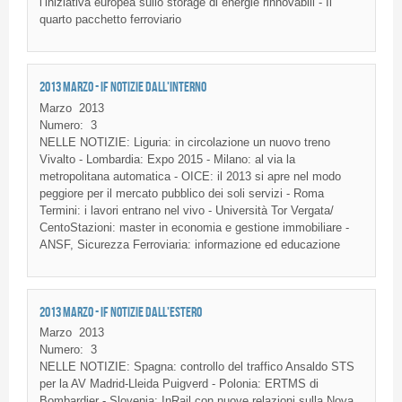
l’iniziativa europea sullo storage di energie rinnovabili - Il
quarto pacchetto ferroviario
2013 MARZO - IF NOTIZIE DALL'INTERNO
Marzo
2013
Numero:
3
NELLE NOTIZIE: Liguria: in circolazione un nuovo treno
Vivalto - Lombardia: Expo 2015 - Milano: al via la
metropolitana automatica - OICE: il 2013 si apre nel modo
peggiore per il mercato pubblico dei soli servizi - Roma
Termini: i lavori entrano nel vivo - Università Tor Vergata/
CentoStazioni: master in economia e gestione immobiliare -
ANSF, Sicurezza Ferroviaria: informazione ed educazione
2013 MARZO - IF NOTIZIE DALL'ESTERO
Marzo
2013
Numero:
3
NELLE NOTIZIE: Spagna: controllo del traffico Ansaldo STS
per la AV Madrid-Lleida Puigverd - Polonia: ERTMS di
Bombardier - Slovenia: InRail con nuove relazioni sulla Nova