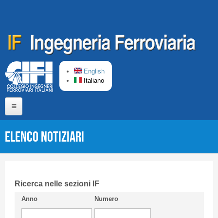
Salta al contenuto principale
English
Italiano
Home
Elenco Notiziari
Chi siamo
Comitato di Redazione
CIFI in breve
Ricerca nelle sezioni IF
Anno
Numero
Linee Guida