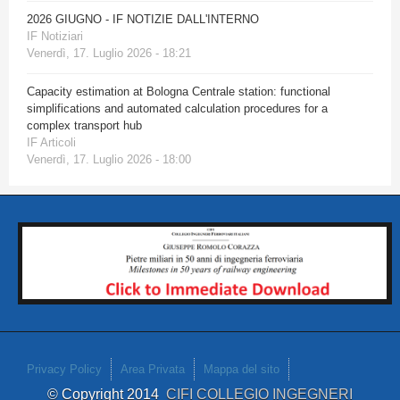
2026 GIUGNO - IF NOTIZIE DALL'INTERNO
IF Notiziari
Venerdì, 17. Luglio 2026 - 18:21
Capacity estimation at Bologna Centrale station: functional
simplifications and automated calculation procedures for a
complex transport hub
IF Articoli
Venerdì, 17. Luglio 2026 - 18:00
Privacy Policy
Area Privata
Mappa del sito
© Copyright 2014
CIFI COLLEGIO INGEGNERI