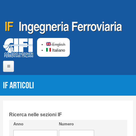
Salta al contenuto principale
English
Italiano
Home
IF Articoli
Chi siamo
Comitato di Redazione
CIFI in breve
Ricerca nelle sezioni IF
Anno
Numero
Linee Guida