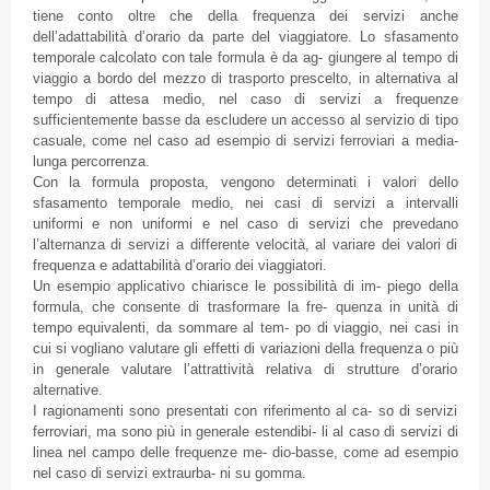
tiene conto oltre che della frequenza dei servizi anche
dell’adattabilità d’orario da parte del viaggiatore. Lo sfasamento
temporale calcolato con tale formula è da ag- giungere al tempo di
viaggio a bordo del mezzo di trasporto prescelto, in alternativa al
tempo di attesa medio, nel caso di servizi a frequenze
sufficientemente basse da escludere un accesso al servizio di tipo
casuale, come nel caso ad esempio di servizi ferroviari a media-
lunga percorrenza.
Con la formula proposta, vengono determinati i valori dello
sfasamento temporale medio, nei casi di servizi a intervalli
uniformi e non uniformi e nel caso di servizi che prevedano
l’alternanza di servizi a differente velocità, al variare dei valori di
frequenza e adattabilità d’orario dei viaggiatori.
Un esempio applicativo chiarisce le possibilità di im- piego della
formula, che consente di trasformare la fre- quenza in unità di
tempo equivalenti, da sommare al tem- po di viaggio, nei casi in
cui si vogliano valutare gli effetti di variazioni della frequenza o più
in generale valutare l’attrattività relativa di strutture d’orario
alternative.
I ragionamenti sono presentati con riferimento al ca- so di servizi
ferroviari, ma sono più in generale estendibi- li al caso di servizi di
linea nel campo delle frequenze me- dio-basse, come ad esempio
nel caso di servizi extraurba- ni su gomma.