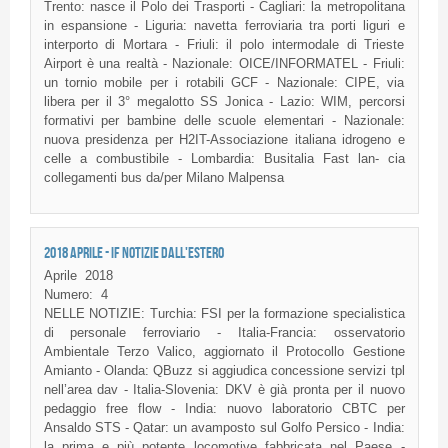
Trento: nasce il Polo dei Trasporti - Cagliari: la metropolitana
in espansione - Liguria: navetta ferroviaria tra porti liguri e
interporto di Mortara - Friuli: il polo intermodale di Trieste
Airport è una realtà - Nazionale: OICE/INFORMATEL - Friuli:
un tornio mobile per i rotabili GCF - Nazionale: CIPE, via
libera per il 3° megalotto SS Jonica - Lazio: WIM, percorsi
formativi per bambine delle scuole elementari - Nazionale:
nuova presidenza per H2IT-Associazione italiana idrogeno e
celle a combustibile - Lombardia: Busitalia Fast lan- cia
collegamenti bus da/per Milano Malpensa
2018 APRILE - IF NOTIZIE DALL'ESTERO
Aprile
2018
Numero:
4
NELLE NOTIZIE: Turchia: FSI per la formazione specialistica
di personale ferroviario - Italia-Francia: osservatorio
Ambientale Terzo Valico, aggiornato il Protocollo Gestione
Amianto - Olanda: QBuzz si aggiudica concessione servizi tpl
nell’area dav - Italia-Slovenia: DKV è già pronta per il nuovo
pedaggio free flow - India: nuovo laboratorio CBTC per
Ansaldo STS - Qatar: un avamposto sul Golfo Persico - India:
la prima e più potente locomotive fabbricata nel Paese -