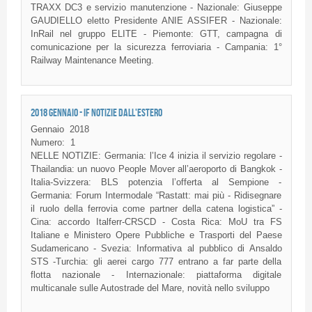
TRAXX DC3 e servizio manutenzione - Nazionale: Giuseppe
GAUDIELLO eletto Presidente ANIE ASSIFER - Nazionale:
InRail nel gruppo ELITE - Piemonte: GTT, campagna di
comunicazione per la sicurezza ferroviaria - Campania: 1°
Railway Maintenance Meeting.
2018 GENNAIO - IF NOTIZIE DALL'ESTERO
Gennaio
2018
Numero:
1
NELLE NOTIZIE: Germania: l’Ice 4 inizia il servizio regolare -
Thailandia: un nuovo People Mover all’aeroporto di Bangkok -
Italia-Svizzera: BLS potenzia l’offerta al Sempione -
Germania: Forum Intermodale “Rastatt: mai più - Ridisegnare
il ruolo della ferrovia come partner della catena logistica” -
Cina: accordo Italferr-CRSCD - Costa Rica: MoU tra FS
Italiane e Ministero Opere Pubbliche e Trasporti del Paese
Sudamericano - Svezia: Informativa al pubblico di Ansaldo
STS -Turchia: gli aerei cargo 777 entrano a far parte della
flotta nazionale - Internazionale: piattaforma digitale
multicanale sulle Autostrade del Mare, novità nello sviluppo