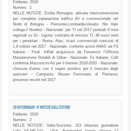
Febbraio
2018
Numero:
2
NELLE NOTIZIE: Emilia Romagna: attivata interconnessione
per completa separazione traffico AV e convenzionale nel
Nodo di Bologna - Piemonte-Lombardia-Veneto: Ntv Italo
collega il Nordest - Nazionale: per TI nel 2017 puntuali 9 treni
regionali su 10 - Liguria: contratto di servizio TI, 48 nuovi treni
per i pendolari - Roma: Atac, ricavi commerciali cresciuti di
1,8 milioni nel 2017 - Nazionale: conferite azioni ANAS ad FS
Italiane - Friuli: InRail acquisisce da Ferservizi l’Officina
Manutenzione Rotabili di Udine - Nazionale: Fs Italiane, CdA
conferma Mazzoncini Ad per il triennio 2018-2020 - Nazionale:
chiusura d’anno con il segno positivo per il mercato degli
autocarri - Campania: Museo Ferroviario di Pietrarsa,
presenze record nel 2017
2018 FEBBRAIO - IF NOTIZIE DALL'ESTERO
Febbraio
2018
Numero:
2
NELLE NOTIZIE: Italia-Svizzera: 153 relazioni giornaliere
sulla VA-ME-CO - USA: Bombardier fornirà ulteriori 17