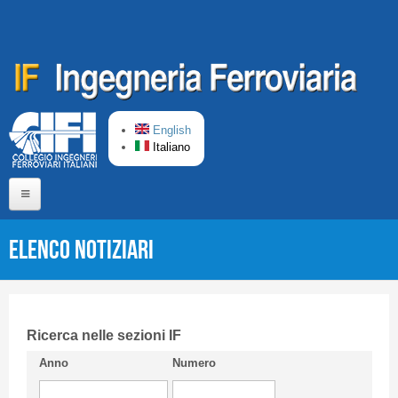
Salta al contenuto principale
English
Italiano
Home
Elenco Notiziari
Chi siamo
Comitato di Redazione
CIFI in breve
Ricerca nelle sezioni IF
Anno
Numero
Linee Guida