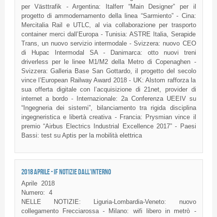
per Västtrafik - Argentina: Italferr “Main Designer” per il
progetto di ammodernamento della linea “Sarmiento” - Cina:
Mercitalia Rail e UTLC, al via collaborazione per trasporto
container merci dall’Europa - Tunisia: ASTRE Italia, Serapide
Trans, un nuovo servizio intermodale - Svizzera: nuovo CEO
di Hupac Intermodal SA - Danimarca: otto nuovi treni
driverless per le linee M1/M2 della Metro di Copenaghen -
Svizzera: Galleria Base San Gottardo, il progetto del secolo
vince l’European Railway Award 2018 - UK: Alstom rafforza la
sua offerta digitale con l’acquisizione di 21net, provider di
internet a bordo - Internazionale: 2a Conferenza UEEIV su
“Ingegneria dei sistemi”, bilanciamento tra rigida disciplina
ingegneristica e libertà creativa - Francia: Prysmian vince il
premio “Airbus Electrics Industrial Excellence 2017” - Paesi
Bassi: test su Aptis per la mobilità elettrica
2018 APRILE - IF NOTIZIE DALL'INTERNO
Aprile
2018
Numero:
4
NELLE NOTIZIE: Liguria-Lombardia-Veneto: nuovo
collegamento Frecciarossa - Milano: wifi libero in metrò -