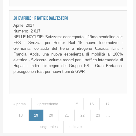
2017 APRILE - IF NOTIZIE DALL'ESTERO
Aprile
2017
Numero:
2 017
NELLE NOTIZIE: Svizzera: consegnato il 19mo pendolino alle
FFS - Svezia: per Hector Rail 15 nuove locomotive -
Germania: collaudo del treno a idrogeno Coradia iLint -
Francia: Aptis, una nuova esperienza di mobilità al 100%
elettrica - Svizzera: volume record per il traffico intermodale di
Hupac - India: l’impegno del Gruppo FS - Gran Bretagna:
proseguono i test per nuovi treni di GWR
« prima
‹ precedente
…
15
16
17
Pagine
18
19
20
21
22
23
…
seguente ›
ultima »