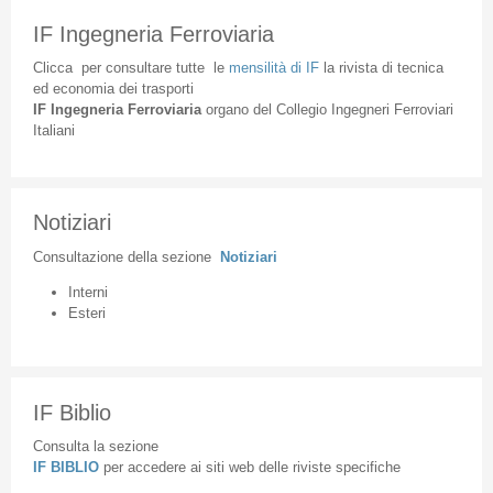
IF Ingegneria Ferroviaria
Clicca
per
consultare
tutte
le
mensilità
di
IF
la
rivista
di
tecnica
ed
economia
dei
trasporti
IF
Ingegneria
Ferroviaria
organo
del
Collegio
Ingegneri
Ferroviari
Italiani
Notiziari
Consultazione
della
sezione
Notiziari
Interni
Esteri
IF Biblio
Consulta la sezione
IF BIBLIO
per accedere ai siti web delle riviste specifiche