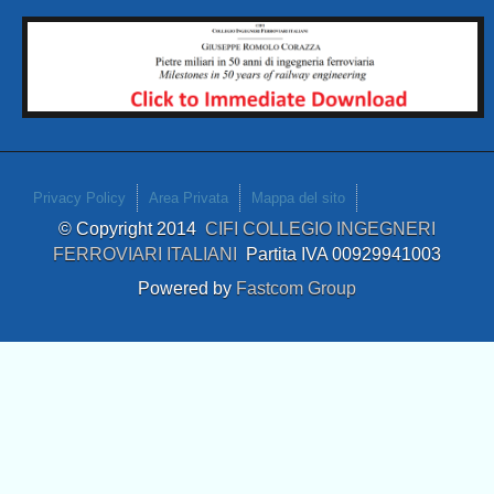
Privacy Policy
Area Privata
Mappa del sito
© Copyright 2014
CIFI COLLEGIO INGEGNERI
FERROVIARI ITALIANI
Partita IVA 00929941003
Powered by
Fastcom Group