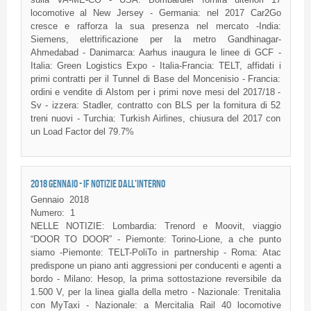
locomotive al New Jersey - Germania: nel 2017 Car2Go
cresce e rafforza la sua presenza nel mercato -India:
Siemens, elettrificazione per la metro Gandhinagar-
Ahmedabad - Danimarca: Aarhus inaugura le linee di GCF -
Italia: Green Logistics Expo - Italia-Francia: TELT, affidati i
primi contratti per il Tunnel di Base del Moncenisio - Francia:
ordini e vendite di Alstom per i primi nove mesi del 2017/18 -
Sv - izzera: Stadler, contratto con BLS per la fornitura di 52
treni nuovi - Turchia: Turkish Airlines, chiusura del 2017 con
un Load Factor del 79.7%
2018 GENNAIO - IF NOTIZIE DALL'INTERNO
Gennaio
2018
Numero:
1
NELLE NOTIZIE: Lombardia: Trenord e Moovit, viaggio
“DOOR TO DOOR” - Piemonte: Torino-Lione, a che punto
siamo -Piemonte: TELT-PoliTo in partnership - Roma: Atac
predispone un piano anti aggressioni per conducenti e agenti a
bordo - Milano: Hesop, la prima sottostazione reversibile da
1.500 V, per la linea gialla della metro - Nazionale: Trenitalia
con MyTaxi - Nazionale: a Mercitalia Rail 40 locomotive