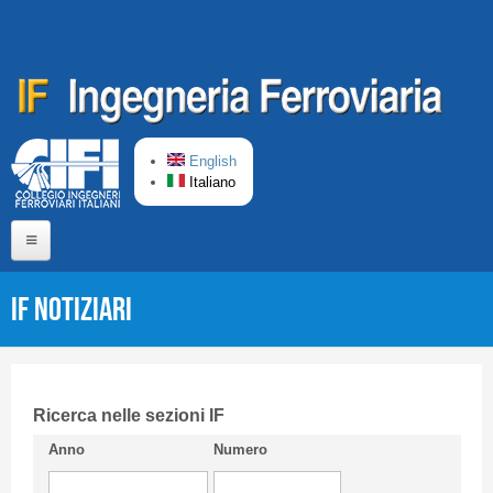
Salta al contenuto principale
English
Italiano
Home
IF Notiziari
Chi siamo
Comitato di Redazione
CIFI in breve
Ricerca nelle sezioni IF
Anno
Numero
Linee Guida