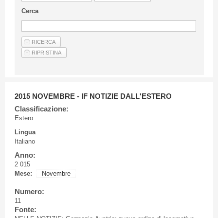
Linee Guida Per Gli Autori
Cerca
Privacy Policy
Articoli
Shop
Fornitori di prodotti e servizi
2015 NOVEMBRE - IF NOTIZIE DALL'ESTERO
Classificazione:
Estero
Lingua
Italiano
Anno:
2 015
Mese:
Novembre
Numero:
11
Fonte: