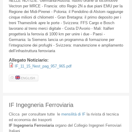
NELLE
NOTIZIE
:
Germania-Austria
:
nuovo
ordine
di
locomotive
Vectron
per
MRCE
-
Francia
:
otto
Regio
2N
a due
piani
EMU per la
Regione
dei
Midi-Pirenei
-
Polonia
:
il
Pendolino
di
Alstom
raggiunge
cinque
milioni
di
chilometri
- Gran
Bretagna
:
il
primo
deposito
per i
treni
Thameslink
apre
le
porte
-
Svizzera
:
FFS
Cargo e Bosch
lavorano
al
treno
merci
digitale
- Costa
D’Avorio
- Mali:
Italferr
progetterà
la
ferrovia
di
1000 km per
unire
i due -
Paesi
-
Germania
: la Siemens
lancia
un
programma
di
formazione
per
l’integrazione
dei
profughi
-
Svizzera
:
manutenzione
e
ampliamento
dell’infrastruttura
ferroviaria
Allegato Notiziario:
IF_11_15_Nest_pag_957_965.pdf
ENGLISH
IF Ingegneria Ferroviaria
Clicca
per
consultare
tutte
le
mensilità
di
IF
la
rivista
di
tecnica
ed
economia
dei
trasporti
IF
Ingegneria
Ferroviaria
organo
del
Collegio
Ingegneri
Ferroviari
Italiani