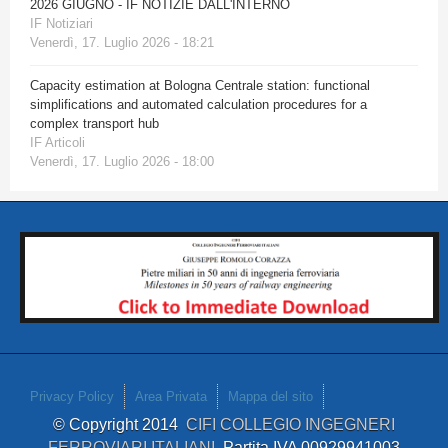
2026 GIUGNO - IF NOTIZIE DALL'INTERNO
IF Notiziari
Venerdì, 17. Luglio 2026 - 18:21
Capacity estimation at Bologna Centrale station: functional
simplifications and automated calculation procedures for a
complex transport hub
IF Articoli
Venerdì, 17. Luglio 2026 - 18:00
Privacy Policy
Area Privata
Mappa del sito
© Copyright 2014
CIFI COLLEGIO INGEGNERI
FERROVIARI ITALIANI
Partita IVA 00929941003