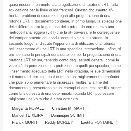
quasi nessun riferimento alla progettazione di rotatorie LRT, fatta
ec- cezione per le linee guida francesi. Questo documento af-
fronta i problemi di sicurezza legati alla progettazione di una
rotonda LRT. Il documento contiene, in primo luogo, la spiegazione
delle differenze tra la gestione della roton- da con e senza una
metropolitana leggera (LRT) che la at- traversa, e le conseguenze
del comportamento dei condu- centi di veicoli su strada. In
secondo luogo, si discute l’opportunità di utilizzare una rotonda
nell’inserimento di una LRT in una specifica intersezione. Infine, si
pre- sentano le principali considerazioni per la progettazione di una
rotatoria LRT sicura, tenendo conto degli aspetti generali come la
visibilità, la percezione e la protezione, e quelli più specifici, come
l’inserimento adeguato della LRT nella rotatoria, le sue dimensioni
e il numero di cor- sie, così come alcuni miglioramenti semaforici
che pos- sono aumentare la sicurezza. Inoltre, alla fine del
documento si presentano alcuni esempi di casi reali per illu- strare
come la sicurezza di una determinata rotonda LRT può essere
migliorata una volta che è stata costruita.
Margarita NOVALE
Christian M. MARTI
Manuel TEIXEIRA
Dominique SCHMITT
Franck MONTI
Reddy MORLEY
Laetitia FONTAINE