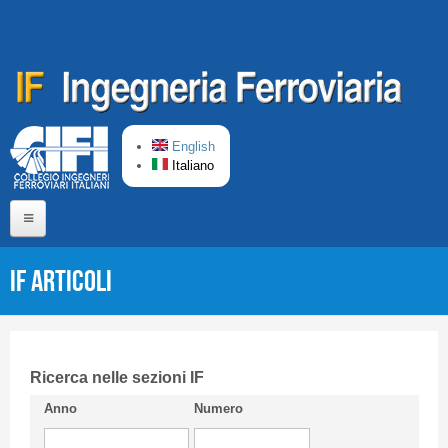
Salta al contenuto principale
English
Italiano
Home
IF Articoli
Chi siamo
Comitato di Redazione
CIFI in breve
Ricerca nelle sezioni IF
Anno
Numero
Linee Guida