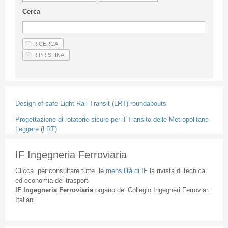
Linee Guida Per Gli Autori
Cerca
Privacy Policy
Articoli
Shop
Fornitori di prodotti e servizi
Design of safe Light Rail Transit (LRT) roundabouts
Progettazione di rotatorie sicure per il Transito delle Metropolitane
Leggere (LRT)
IF Ingegneria Ferroviaria
Clicca
per
consultare
tutte
le
mensilità
di
IF
la
rivista
di
tecnica
ed
economia
dei
trasporti
IF
Ingegneria
Ferroviaria
organo
del
Collegio
Ingegneri
Ferroviari
Italiani