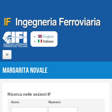
Salta al contenuto principale
English
Italiano
Home
Margarita NOVALE
Chi siamo
Comitato di Redazione
CIFI in breve
Ricerca nelle sezioni IF
Anno
Numero
Linee Guida