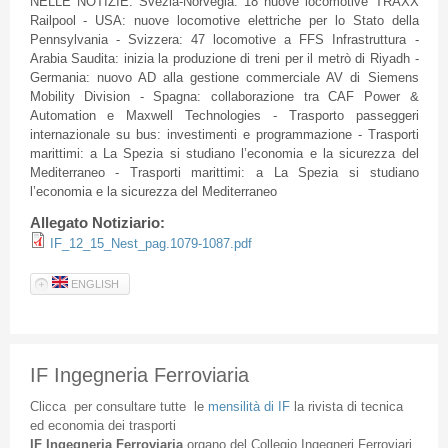
NELLE
NOTIZIE
:
Svezia-Norvegia
: 18
nuove
locomotive
TRAXX
Railpool
- USA:
nuove
locomotive
elettriche
per lo
Stato
della
Pennsylvania -
Svizzera
: 47 locomotive a
FFS
Infrastruttura
-
Arabia
Saudita
:
inizia
la
produzione
di
treni
per
il
metrò
di
Riyadh -
Germania
:
nuovo
AD
alla
gestione
commerciale
AV
di
Siemens
Mobility Division -
Spagna
:
collaborazione
tra
CAF
Power &
Automation e Maxwell Technologies -
Trasporto
passeggeri
internazionale
su
bus:
investimenti
e
programmazione
-
Trasporti
marittimi
: a La
Spezia
si
studiano
l’economia
e la
sicurezza
del
Mediterraneo
-
Trasporti
marittimi
: a La
Spezia
si
studiano
l’economia
e la
sicurezza
del
Mediterraneo
Allegato Notiziario:
IF_12_15_Nest_pag.1079-1087.pdf
ENGLISH
IF Ingegneria Ferroviaria
Clicca
per
consultare
tutte
le
mensilità
di
IF
la
rivista
di
tecnica
ed
economia
dei
trasporti
IF
Ingegneria
Ferroviaria
organo
del
Collegio
Ingegneri
Ferroviari