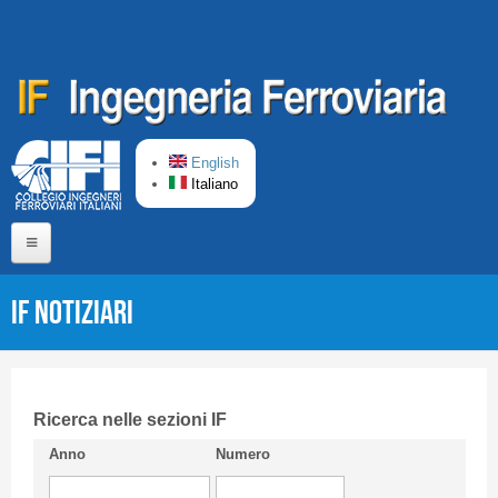
Salta al contenuto principale
English
Italiano
Home
IF Notiziari
Chi siamo
Comitato di Redazione
CIFI in breve
Ricerca nelle sezioni IF
Anno
Numero
Linee Guida