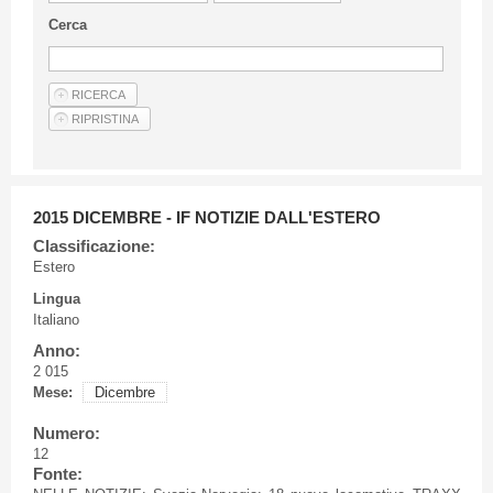
Linee Guida Per Gli Autori
Cerca
Privacy Policy
Articoli
Shop
Fornitori di prodotti e servizi
2015 DICEMBRE - IF NOTIZIE DALL'ESTERO
Classificazione:
Estero
Lingua
Italiano
Anno:
2 015
Mese:
Dicembre
Numero:
12
Fonte: