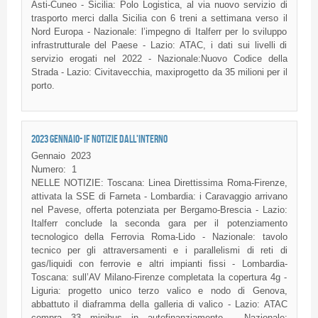
Asti-Cuneo - Sicilia: Polo Logistica, al via nuovo servizio di
trasporto merci dalla Sicilia con 6 treni a settimana verso il
Nord Europa - Nazionale: l’impegno di Italferr per lo sviluppo
infrastrutturale del Paese - Lazio: ATAC, i dati sui livelli di
servizio erogati nel 2022 - Nazionale:Nuovo Codice della
Strada - Lazio: Civitavecchia, maxiprogetto da 35 milioni per il
porto.
2023 GENNAIO- IF NOTIZIE DALL'INTERNO
Gennaio
2023
Numero:
1
NELLE NOTIZIE: Toscana: Linea Direttissima Roma-Firenze,
attivata la SSE di Farneta - Lombardia: i Caravaggio arrivano
nel Pavese, offerta potenziata per Bergamo-Brescia - Lazio:
Italferr conclude la seconda gara per il potenziamento
tecnologico della Ferrovia Roma-Lido - Nazionale: tavolo
tecnico per gli attraversamenti e i parallelismi di reti di
gas/liquidi con ferrovie e altri impianti fissi - Lombardia-
Toscana: sull’AV Milano-Firenze completata la copertura 4g -
Liguria: progetto unico terzo valico e nodo di Genova,
abbattuto il diaframma della galleria di valico - Lazio: ATAC
compra 33 minibus in autofinanziamento - Nazionale: