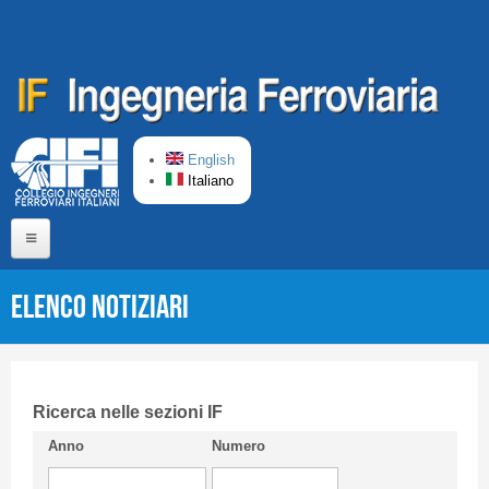
Salta al contenuto principale
English
Italiano
Home
Elenco Notiziari
Chi siamo
Comitato di Redazione
CIFI in breve
Ricerca nelle sezioni IF
Anno
Numero
Linee Guida