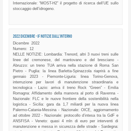
Internazionale: “MOST-H2” il progetto di ricerca dell’UE sullo
stoccaggio dell’idrogeno.
2022 DICEMBRE - IF NOTIZIE DALL'INTERNO
Dicembre
2022
Numero:
12
NELLE NOTIZIE: Lombardia: Trenord, altri 3 nuovi treni sulle
linee del cremonese, del mantovano e del bresciano -
Abruzzo: un treno TUA arriva nella stazione di Roma San
Pietro - Puglia: la linea Barletta-Spinazzola riaprirà a fine
gennaio 2023 - Piemonte-Liguria: linea Torino-Genova,
interruzione per lavori di manutenzione straordinaria e
tecnologica - Lazio: arriva il treno Rock “Green” - Emilia
Romagna: Affidamento della manovra al porto di Ravenna -
Nazionale: FLC e le nuove frontiere della sostenibilità nella
logistica - Sicilia: gara da 1,7 miliardi per la nuova linea
Palermo-Catania-Messina - Nazionale: OICE, aggiornamento
ad ottobre 2022 - Nazionale: protocollo d’intesa tra la GdF e
ANSFISA - Veneto: quasi 4 mln di euro per interventi di
manutenzione e messa in sicurezza delle strade - Sardegna: