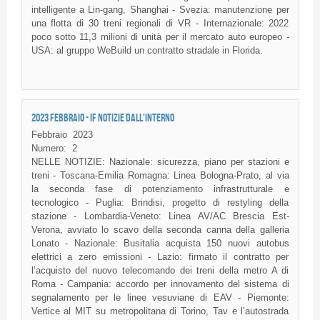
intelligente a Lin-gang, Shanghai - Svezia: manutenzione per
una flotta di 30 treni regionali di VR - Internazionale: 2022
poco sotto 11,3 milioni di unità per il mercato auto europeo -
USA: al gruppo WeBuild un contratto stradale in Florida.
2023 FEBBRAIO - IF NOTIZIE DALL'INTERNO
Febbraio
2023
Numero:
2
NELLE NOTIZIE: Nazionale: sicurezza, piano per stazioni e
treni - Toscana-Emilia Romagna: Linea Bologna-Prato, al via
la seconda fase di potenziamento infrastrutturale e
tecnologico - Puglia: Brindisi, progetto di restyling della
stazione - Lombardia-Veneto: Linea AV/AC Brescia Est-
Verona, avviato lo scavo della seconda canna della galleria
Lonato - Nazionale: Busitalia acquista 150 nuovi autobus
elettrici a zero emissioni - Lazio: firmato il contratto per
l’acquisto del nuovo telecomando dei treni della metro A di
Roma - Campania: accordo per innovamento del sistema di
segnalamento per le linee vesuviane di EAV - Piemonte:
Vertice al MIT su metropolitana di Torino, Tav e l’autostrada