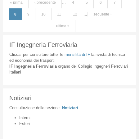
« prima
‹ precedente
…
4
5
6
7
Pagine
8
9
10
11
12
…
seguente ›
ultima »
IF Ingegneria Ferroviaria
Clicca
per
consultare
tutte
le
mensilità
di
IF
la
rivista
di
tecnica
ed
economia
dei
trasporti
IF
Ingegneria
Ferroviaria
organo
del
Collegio
Ingegneri
Ferroviari
Italiani
Notiziari
Consultazione
della
sezione
Notiziari
Interni
Esteri