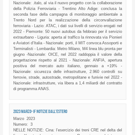
Nazionale: .italo, al via il nuovo progetto con la collaborazione
della Polizia Ferroviaria - Trentino Alto Adige: conclusa la
seconda fase della campagna di monitoraggio ambientale a
Trento Nord per la realizzazione della circonvallazione
ferroviaria - Lazio: ATAC, i dati sui livelli di servizio erogati nel
2022 - Piemonte: 50 nuovi autobus da febbraio per il servizio
extraurbano - Liguria: aperta al traffico la rinnovata via Pionieri
e Aviatori d’Italia - Nazionale: porti, il MIT convoca Assoporti e
Terminalisti - Lombardia: Metro Milano, M4 linea blu pronta per
giugno -Nazionale: OICE, nel 2022 raddoppia il valore della
progettazione rispetto al 2021 - Nazionale: ANFIA, apertura
positiva del mercato auto italiano, gennaio a +19% -
Nazionale: sicurezza delle infrastrutture, 2.960 controlli su
ferrovie, strade, autostrade, metropolitane e funivie nel 2022 -
Nazionale: infrastrutture, via libera a 1,4 miliardi del contratto
di programma ANAS.
2023 MARZO- IF NOTIZIE DALL'ESTERO
Marzo
2023
Numero:
3
NELLE NOTIZIE: Cina: l’esercizio dei treni CRE nel delta del