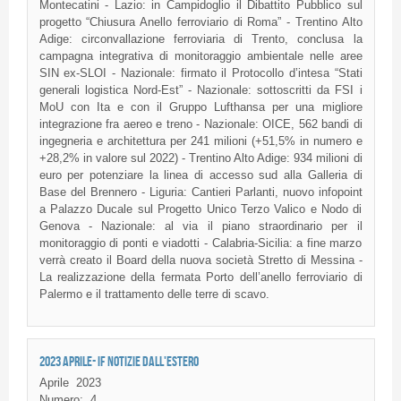
Montecatini - Lazio: in Campidoglio il Dibattito Pubblico sul
progetto “Chiusura Anello ferroviario di Roma” - Trentino Alto
Adige: circonvallazione ferroviaria di Trento, conclusa la
campagna integrativa di monitoraggio ambientale nelle aree
SIN ex-SLOI - Nazionale: firmato il Protocollo d’intesa “Stati
generali logistica Nord-Est” - Nazionale: sottoscritti da FSI i
MoU con Ita e con il Gruppo Lufthansa per una migliore
integrazione fra aereo e treno - Nazionale: OICE, 562 bandi di
ingegneria e architettura per 241 milioni (+51,5% in numero e
+28,2% in valore sul 2022) - Trentino Alto Adige: 934 milioni di
euro per potenziare la linea di accesso sud alla Galleria di
Base del Brennero - Liguria: Cantieri Parlanti, nuovo infopoint
a Palazzo Ducale sul Progetto Unico Terzo Valico e Nodo di
Genova - Nazionale: al via il piano straordinario per il
monitoraggio di ponti e viadotti - Calabria-Sicilia: a fine marzo
verrà creato il Board della nuova società Stretto di Messina -
La realizzazione della fermata Porto dell’anello ferroviario di
Palermo e il trattamento delle terre di scavo.
2023 APRILE- IF NOTIZIE DALL'ESTERO
Aprile
2023
Numero:
4