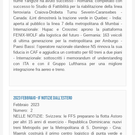
fiume Yangtze ha avuto successo - Romania: completato con
successo lo Studio di Fattibilità per la riabilitazione della linea
ferroviaria Craiova-Drobeta Turnu Severin-Caransebes -
Canada: iLint dimostrerà la trazione verde in Quebec - India:
aperta al pubblico la linea 7 della metropolitana di Mumbai -
Internazionale: Hupac e Crosstec aprono la piattaforma
FENIX-WOLF alla logistica del futuro - Germania: 163 veicoli
di ultima generazione per la metropolitana per Amburgo -
Paesi Bassi: l’operatore nazionale olandese NS rinnova la sua
fiducia in CAF e aggiudica un contratto per 60 treni a due piani
- Internazionale: sottoscritti i memorandum of understanding
con ITA e con il Gruppo Lufthansa per una migliore
integrazione fra aereo e treno.
2023 FEBBRAIO - IF NOTIZIE DALL'ESTERO
Febbraio
2023
Numero:
2
NELLE NOTIZIE: Svizzera: le FFS preparano la flotta Astoro
per altri 15 anni di esercizio - Repubblica Dominicana: nuovi
treni Metropolis per la Metropolitana di S. Domingo - Cina:
Maersk costruirà il primo centro logistico di punta verde e