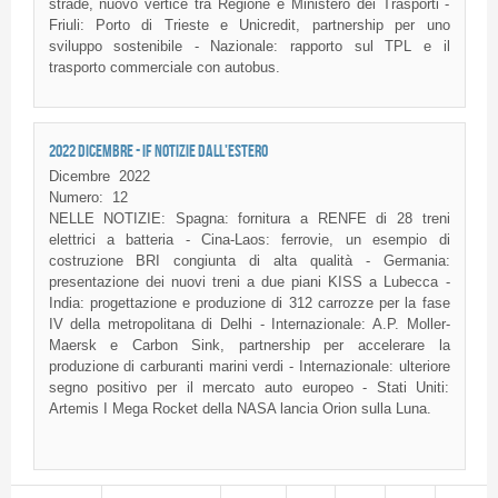
strade, nuovo vertice tra Regione e Ministero dei Trasporti -
Friuli: Porto di Trieste e Unicredit, partnership per uno
sviluppo sostenibile - Nazionale: rapporto sul TPL e il
trasporto commerciale con autobus.
2022 DICEMBRE - IF NOTIZIE DALL'ESTERO
Dicembre
2022
Numero:
12
NELLE NOTIZIE: Spagna: fornitura a RENFE di 28 treni
elettrici a batteria - Cina-Laos: ferrovie, un esempio di
costruzione BRI congiunta di alta qualità - Germania:
presentazione dei nuovi treni a due piani KISS a Lubecca -
India: progettazione e produzione di 312 carrozze per la fase
IV della metropolitana di Delhi - Internazionale: A.P. Moller-
Maersk e Carbon Sink, partnership per accelerare la
produzione di carburanti marini verdi - Internazionale: ulteriore
segno positivo per il mercato auto europeo - Stati Uniti:
Artemis I Mega Rocket della NASA lancia Orion sulla Luna.