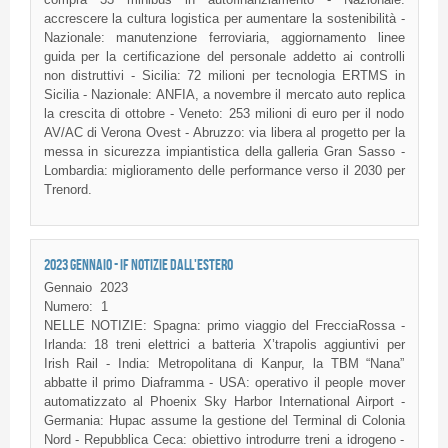
accrescere la cultura logistica per aumentare la sostenibilità -
Nazionale: manutenzione ferroviaria, aggiornamento linee
guida per la certificazione del personale addetto ai controlli
non distruttivi - Sicilia: 72 milioni per tecnologia ERTMS in
Sicilia - Nazionale: ANFIA, a novembre il mercato auto replica
la crescita di ottobre - Veneto: 253 milioni di euro per il nodo
AV/AC di Verona Ovest - Abruzzo: via libera al progetto per la
messa in sicurezza impiantistica della galleria Gran Sasso -
Lombardia: miglioramento delle performance verso il 2030 per
Trenord.
2023 GENNAIO - IF NOTIZIE DALL'ESTERO
Gennaio
2023
Numero:
1
NELLE NOTIZIE: Spagna: primo viaggio del FrecciaRossa -
Irlanda: 18 treni elettrici a batteria X’trapolis aggiuntivi per
Irish Rail - India: Metropolitana di Kanpur, la TBM “Nana”
abbatte il primo Diaframma - USA: operativo il people mover
automatizzato al Phoenix Sky Harbor International Airport -
Germania: Hupac assume la gestione del Terminal di Colonia
Nord - Repubblica Ceca: obiettivo introdurre treni a idrogeno -