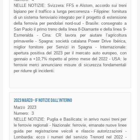
NELLE NOTIZIE: Svizzera: FFS e Alstom, accordo sui treni
bipiano per il traffico a lunga percorrenza - Filippine: fornitura
di un sistema ferroviario integrato per il progetto di estensione
della ferrovia per pendolari nord-sud - Brasile: consegnato a
San Paolo il primo treno della linea 8-Diamante e della linea 9-
Esmeralda - Cina: CR lavora per aiutare l’agricoltura
primaverile - Spagna: società catalana Power Drive Ibérica,
miglior fornitore per Servizi in Spagna - Internazionale:
apertura positiva del 2023 per il mercato auto europeo, con
gennaio a +10,7% rispetto al primo mese del 2022 - USA: le
ferrovie merci annunciano misure di sicurezza fondamentali
per ridurre gli incidenti.
2023 MARZO - IF NOTIZIE DALL'INTERNO
Marzo
2023
Numero:
3
NELLE NOTIZIE: Puglia e Basilicata: in arrivo nuovi treni per
le ferrovie regionali - Nazionale: ferrovie, emanate nuove linee
guida per registrazione veicoli e rilascio autorizzazioni -
Lombardia: ecco i numeri del servizio Trenord nel 2022 -