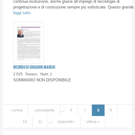
continua evoluzione, anche grazie all’impiego di tecnologie di
progettazione e di costruzione sempre più sofisticate. Questo grande.
leggi tutto
Ricordo di Giovanni Marchi
2 025
Numero:
Num. 1
SOMMARIO NON DISPONIBILE
« prima
‹ precedente
…
6
7
8
9
10
11
…
seguente ›
ultima »