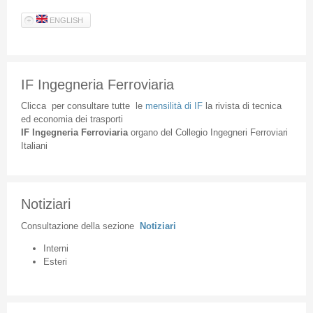
ENGLISH
IF Ingegneria Ferroviaria
Clicca
per
consultare
tutte
le
mensilità
di
IF
la
rivista
di
tecnica
ed
economia
dei
trasporti
IF
Ingegneria
Ferroviaria
organo
del
Collegio
Ingegneri
Ferroviari
Italiani
Notiziari
Consultazione
della
sezione
Notiziari
Interni
Esteri