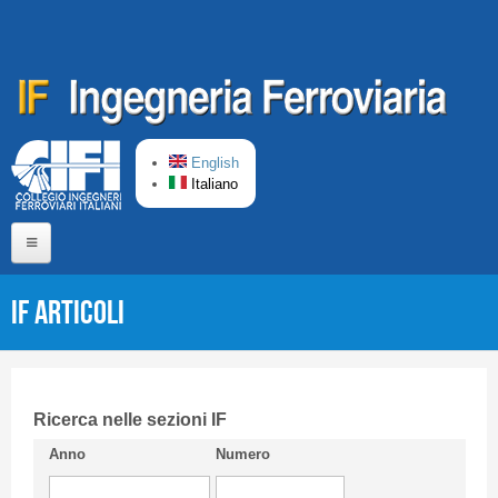
Salta al contenuto principale
English
Italiano
Home
IF Articoli
Chi siamo
Comitato di Redazione
CIFI in breve
Ricerca nelle sezioni IF
Anno
Numero
Linee Guida