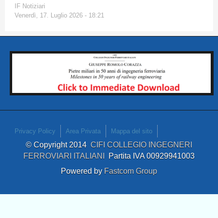
IF Notiziari
Venerdì, 17. Luglio 2026 - 18:21
Privacy Policy
Area Privata
Mappa del sito
© Copyright 2014
CIFI COLLEGIO INGEGNERI
FERROVIARI ITALIANI
Partita IVA 00929941003
Powered by
Fastcom Group