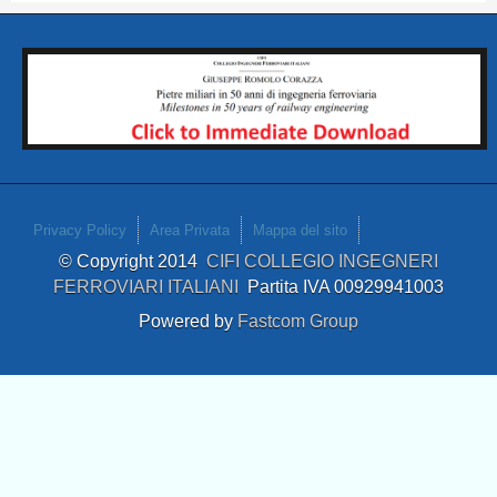
Privacy Policy
Area Privata
Mappa del sito
© Copyright 2014
CIFI COLLEGIO INGEGNERI
FERROVIARI ITALIANI
Partita IVA 00929941003
Powered by
Fastcom Group