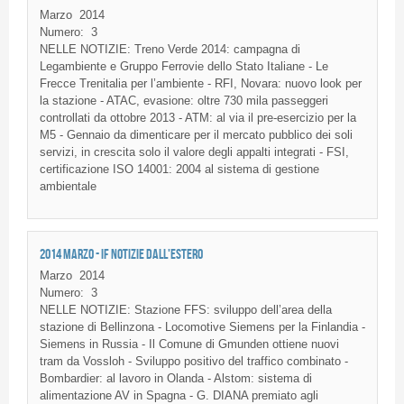
Marzo
2014
Numero:
3
NELLE
NOTIZIE
:
Treno
Verde 2014:
campagna
di
Legambiente
e
Gruppo
Ferrovie
dello
Stato
Italiane
- Le
Frecce
Trenitalia
per
l’ambiente
-
RFI
,
Novara
:
nuovo
look per
la
stazione
-
ATAC
,
evasione
:
oltre
730
mila
passeggeri
controllati
da
ottobre
2013 - ATM: al via
il
pre-esercizio
per la
M5
-
Gennaio
da
dimenticare
per
il
mercato
pubblico
dei
soli
servizi
, in
crescita
solo
il
valore
degli
appalti
integrati
-
FSI
,
certificazione
ISO 14001: 2004 al
sistema
di
gestione
ambientale
2014 MARZO - IF NOTIZIE DALL'ESTERO
Marzo
2014
Numero:
3
NELLE NOTIZIE: Stazione FFS: sviluppo dell’area della
stazione di Bellinzona - Locomotive Siemens per la Finlandia -
Siemens in Russia - Il Comune di Gmunden ottiene nuovi
tram da Vossloh - Sviluppo positivo del traffico combinato -
Bombardier: al lavoro in Olanda - Alstom: sistema di
alimentazione AV in Spagna - G. DIANA premiato agli