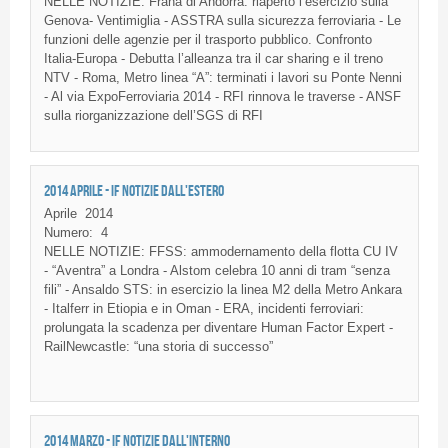
NELLE NOTIZIE: Frana di Andorra: riaperto l’esercizio sulla
Genova- Ventimiglia - ASSTRA sulla sicurezza ferroviaria - Le
funzioni delle agenzie per il trasporto pubblico. Confronto
Italia-Europa - Debutta l’alleanza tra il car sharing e il treno
NTV - Roma, Metro linea “A”: terminati i lavori su Ponte Nenni
- Al via ExpoFerroviaria 2014 - RFI rinnova le traverse - ANSF
sulla riorganizzazione dell’SGS di RFI
2014 APRILE - IF NOTIZIE DALL'ESTERO
Aprile
2014
Numero:
4
NELLE NOTIZIE: FFSS: ammodernamento della flotta CU IV
- “Aventra” a Londra - Alstom celebra 10 anni di tram “senza
fili” - Ansaldo STS: in esercizio la linea M2 della Metro Ankara
- Italferr in Etiopia e in Oman - ERA, incidenti ferroviari:
prolungata la scadenza per diventare Human Factor Expert -
RailNewcastle: “una storia di successo”
2014 MARZO - IF NOTIZIE DALL'INTERNO