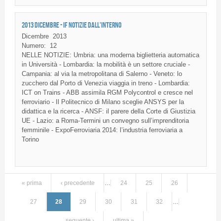
2013 DICEMBRE - IF NOTIZIE DALL'INTERNO
Dicembre
2013
Numero:
12
NELLE NOTIZIE: Umbria: una moderna biglietteria automatica
in Università - Lombardia: la mobilità è un settore cruciale -
Campania: al via la metropolitana di Salerno - Veneto: lo
zucchero dal Porto di Venezia viaggia in treno - Lombardia:
ICT on Trains - ABB assimila RGM Polycontrol e cresce nel
ferroviario - Il Politecnico di Milano sceglie ANSYS per la
didattica e la ricerca - ANSF: il parere della Corte di Giustizia
UE - Lazio: a Roma-Termini un convegno sull’imprenditoria
femminile - ExpoFerroviaria 2014: l’industria ferroviaria a
Torino
« prima
‹ precedente
…
24
25
26
Pagine
27
28
29
30
31
32
…
seguente ›
ultima »