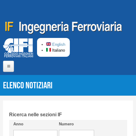
Salta al contenuto principale
English
Italiano
Home
Elenco Notiziari
Chi siamo
Comitato di Redazione
CIFI in breve
Ricerca nelle sezioni IF
Anno
Numero
Linee Guida