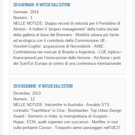
2014 GENNAIO - IF NOTIZIE DALL'ESTERO
Gennaio
2014
Numero:
1
NELLE NOTIZIE: Doppio record di velocità per il Pendolino di
Alstom - A Italferr il “project management” della tratta iniziale
della galleria di base del Brennero - Mobilità urbana più facile
ed ecologica con il contributo della Commissione UE -
Vossloh-Cogifer: acquisizione di Novosibirsk - ANIE-
Confindustria nei mercati di Brasile e Argentina - L’UE triplica i
finanziamenti per l’innovazione delle ferrovie - Ad Atene i porti
del Sud-Est Europa al centro di una conferenza internazionale
2013 DICEMBRE - IF NOTIZIE DALL'ESTERO
Dicembre
2013
Numero:
12
NELLE NOTIZIE: Italcertifer in Australia - Ansaldo STS:
contratto “TramWave” in Cina - Bombardier: Top Urban Design
Award - Siemens in India: la metropolitana di Gurgaon -
Hupac: ECM, audit superato con successo - MerMec in tour
sulla portaerei Cavour - Trasporto aereo passeggeri nell’UE27