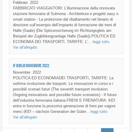
Febbraio
2022
FABBRICATI VIAGGAITORI: L’illuminazione della rinnovata
stazione ferroviaria di Sulmona - Architettura e progetti easy e
smart station - La protezione dal ribaltamento nel binario di
direzione sull’esempio dell’impianto di formazione dei treni di
Halle (Saale) (Die Spitzensicherung im Richtungsgleis am
Beispiel der Zugbildungsanlage Halle (Saale)).POLITICA ED
ECONOMIA DEI TRASPORTI, TARIFFE: L’...
leggi tutto
Vai all'allegato
IF BIBLIO NOVEMBRE 2022
Novembre
2022
POLITICA ED ECONOMIADEI TRASPORTI, TARIFFE: La
settima rivoluzione dei trasporti. Le innovazioni in corso e i
possibili scenari futuri (The seventh transport revolution.
Ongoing innovations and possible future scenarios) - Il futuro
dell’industria ferroviaria italiana.FRENI E FRENATURA: KEf:
entra in funzione la prossima generazione di freni per vagoni
merci (KEf – nächste Generation der Güter...
leggi tutto
Vai all'allegato