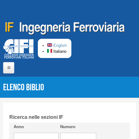
Salta al contenuto principale
English
Italiano
Home
Elenco Biblio
Chi siamo
Comitato di Redazione
CIFI in breve
Ricerca nelle sezioni IF
Anno
Numero
Linee Guida