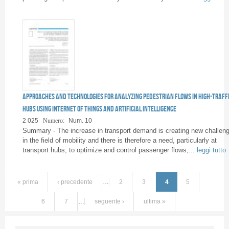
Approaches and technologies for analyzing pedestrian flows in high-traff
hubs using Internet of Things and Artificial Intelligence
2 025
Numero:
Num. 10
Summary - The increase in transport demand is creating new challen
in the field of mobility and there is therefore a need, particularly at
transport hubs, to optimize and control passenger flows,...
leggi tutto
« prima
‹ precedente
…
2
3
4
5
6
7
…
seguente ›
ultima »