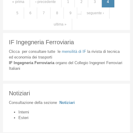
« prima
‹ precedente
1
2
3
4
Pagine
5
6
7
8
9
…
seguente ›
ultima »
IF Ingegneria Ferroviaria
Clicca
per
consultare
tutte
le
mensilità
di
IF
la
rivista
di
tecnica
ed
economia
dei
trasporti
IF
Ingegneria
Ferroviaria
organo
del
Collegio
Ingegneri
Ferroviari
Italiani
Notiziari
Consultazione
della
sezione
Notiziari
Interni
Esteri