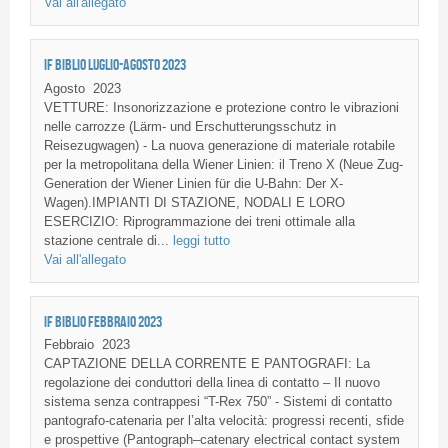
Vai all'allegato
IF BIBLIO LUGLIO-AGOSTO 2023
Agosto
2023
VETTURE: Insonorizzazione e protezione contro le vibrazioni
nelle carrozze (Lärm- und Erschutterungsschutz in
Reisezugwagen) - La nuova generazione di materiale rotabile
per la metropolitana della Wiener Linien: il Treno X (Neue Zug-
Generation der Wiener Linien für die U-Bahn: Der X-
Wagen).IMPIANTI DI STAZIONE, NODALI E LORO
ESERCIZIO: Riprogrammazione dei treni ottimale alla
stazione centrale di...
leggi tutto
Vai all'allegato
IF BIBLIO FEBBRAIO 2023
Febbraio
2023
CAPTAZIONE DELLA CORRENTE E PANTOGRAFI: La
regolazione dei conduttori della linea di contatto – Il nuovo
sistema senza contrappesi “T-Rex 750” - Sistemi di contatto
pantografo-catenaria per l’alta velocità: progressi recenti, sfide
e prospettive (Pantograph–catenary electrical contact system