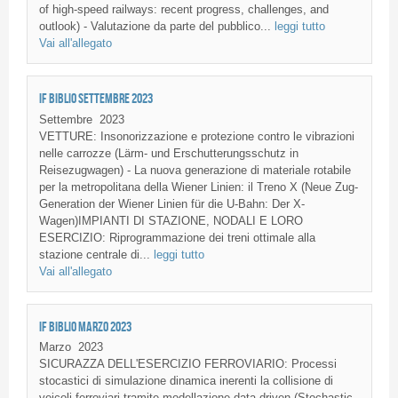
of high‑speed railways: recent progress, challenges, and
outlook) - Valutazione da parte del pubblico...
leggi tutto
Vai all'allegato
IF BIBLIO SETTEMBRE 2023
Settembre
2023
VETTURE: Insonorizzazione e protezione contro le vibrazioni
nelle carrozze (Lärm- und Erschutterungsschutz in
Reisezugwagen) - La nuova generazione di materiale rotabile
per la metropolitana della Wiener Linien: il Treno X (Neue Zug-
Generation der Wiener Linien für die U-Bahn: Der X-
Wagen)IMPIANTI DI STAZIONE, NODALI E LORO
ESERCIZIO: Riprogrammazione dei treni ottimale alla
stazione centrale di...
leggi tutto
Vai all'allegato
IF BIBLIO MARZO 2023
Marzo
2023
SICURAZZA DELL'ESERCIZIO FERROVIARIO: Processi
stocastici di simulazione dinamica inerenti la collisione di
veicoli ferroviari tramite modellazione data-driven (Stochastic