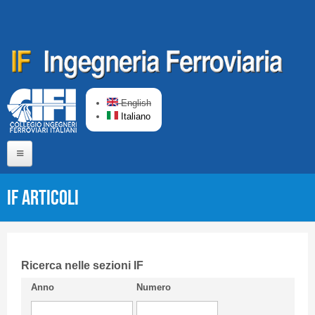
Salta al contenuto principale
English
Italiano
Home
IF Articoli
Chi siamo
Comitato di Redazione
CIFI in breve
Ricerca nelle sezioni IF
Anno
Numero
Linee Guida