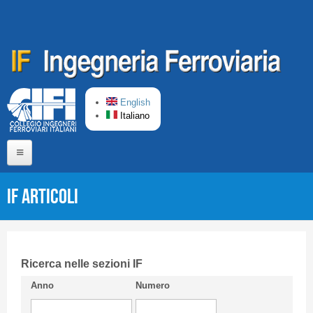
Salta al contenuto principale
English
Italiano
Home
IF Articoli
Chi siamo
Comitato di Redazione
CIFI in breve
Ricerca nelle sezioni IF
Anno
Numero
Linee Guida