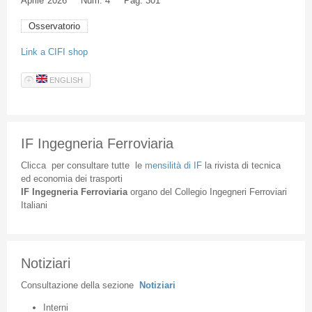
Aprile
2026
Num. 4
Pag. 301
Osservatorio
Link a CIFI shop
ENGLISH
IF Ingegneria Ferroviaria
Clicca
per
consultare
tutte
le
mensilità
di
IF
la
rivista
di
tecnica
ed
economia
dei
trasporti
IF
Ingegneria
Ferroviaria
organo
del
Collegio
Ingegneri
Ferroviari
Italiani
Notiziari
Consultazione
della
sezione
Notiziari
Interni