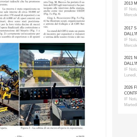
2013 
IF Notiz
Mercole
2017 
DALL'
IF Notiz
Mercol
2021 
DALL'
IF Notiz
Lunedì
2026 
CONTR
IF Notiz
Martedì