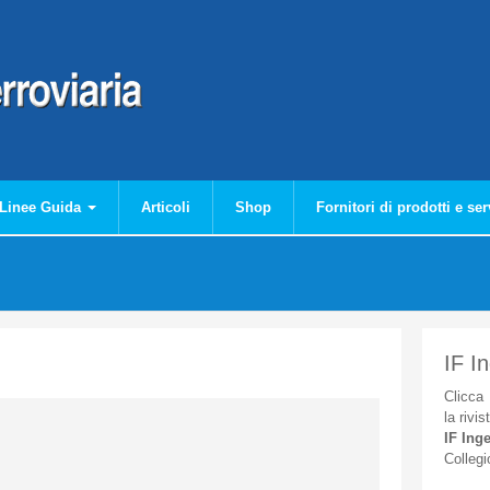
Linee Guida
Articoli
Shop
Fornitori di prodotti e ser
IF I
Clicca
la
rivis
IF
Inge
Collegi