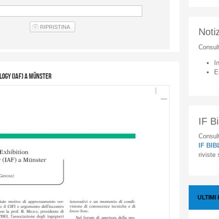
Notiz
Consul
I
E
logy (IAF) a Münster
IF Bi
Consult
IF BI
riviste
ULTIMI 