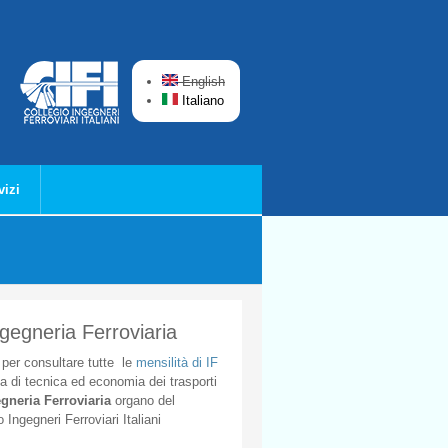
English
Italiano
vizi
ngegneria Ferroviaria
per
consultare
tutte
le
mensilità
di
IF
ta
di
tecnica
ed
economia
dei
trasporti
gneria
Ferroviaria
organo
del
o
Ingegneri
Ferroviari
Italiani