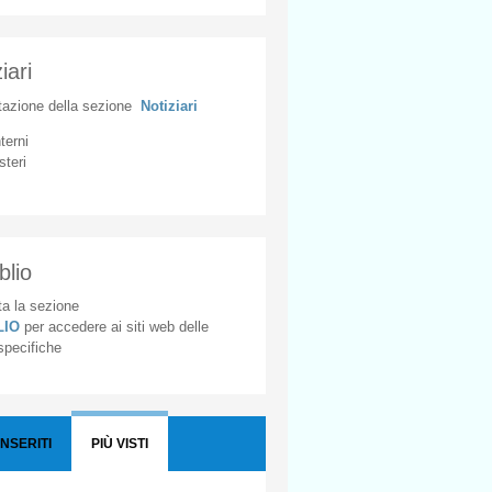
iari
tazione
della
sezione
Notiziari
nterni
steri
blio
a la sezione
BLIO
per accedere ai siti web delle
 specifiche
INSERITI
PIÙ VISTI