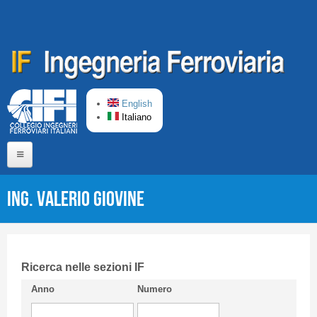
Salta al contenuto principale
English
Italiano
Home
Ing. Valerio Giovine
Chi siamo
Comitato di Redazione
CIFI in breve
Ricerca nelle sezioni IF
Anno
Numero
Linee Guida