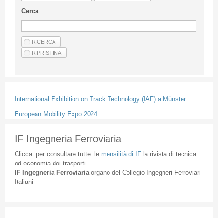
Linee Guida Per Gli Autori
Cerca
Privacy Policy
Articoli
Shop
Fornitori di prodotti e servizi
International Exhibition on Track Technology (IAF) a Münster
European Mobility Expo 2024
IF Ingegneria Ferroviaria
Clicca
per
consultare
tutte
le
mensilità
di
IF
la
rivista
di
tecnica
ed
economia
dei
trasporti
IF
Ingegneria
Ferroviaria
organo
del
Collegio
Ingegneri
Ferroviari
Italiani