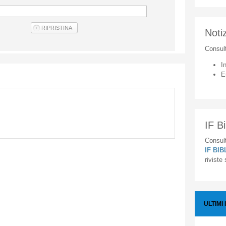
Notiz
Consul
I
E
IF Bi
Consult
IF BI
riviste
ULTIMI 