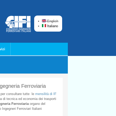
English
Italiano
vizi
ngegneria Ferroviaria
per
consultare
tutte
le
mensilità
di
IF
ta
di
tecnica
ed
economia
dei
trasporti
gneria
Ferroviaria
organo
del
o
Ingegneri
Ferroviari
Italiani