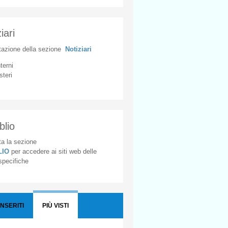
iari
tazione
della
sezione
Notiziari
nterni
steri
blio
a la sezione
BLIO
per accedere ai siti web delle
 specifiche
INSERITI
PIÙ VISTI