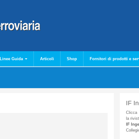
Linee Guida
Articoli
Shop
Fornitori di prodotti e ser
IF I
Clicca
la
rivis
IF
Inge
Collegi