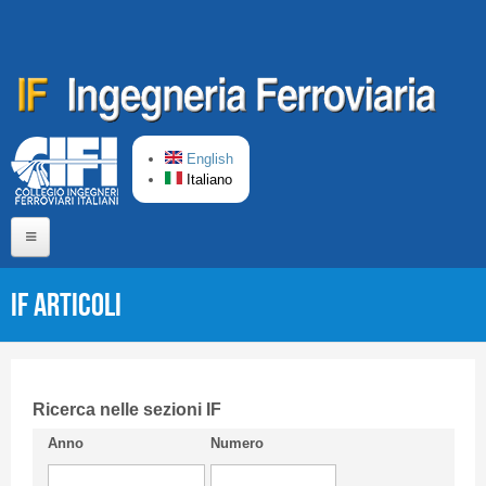
Salta al contenuto principale
English
Italiano
Home
IF Articoli
Chi siamo
Comitato di Redazione
CIFI in breve
Ricerca nelle sezioni IF
Anno
Numero
Linee Guida