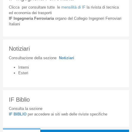
Clicca
per
consultare
tutte
le
mensilità
di
IF
la
rivista
di
tecnica
ed
economia
dei
trasporti
IF
Ingegneria
Ferroviaria
organo
del
Collegio
Ingegneri
Ferroviari
Italiani
Notiziari
Consultazione
della
sezione
Notiziari
Interni
Esteri
IF Biblio
Consulta la sezione
IF BIBLIO
per accedere ai siti web delle riviste specifiche