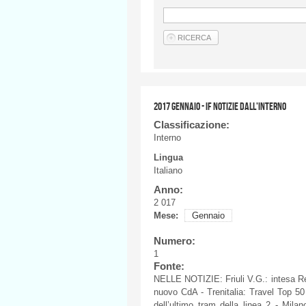
2017 GENNAIO - IF NOTIZIE DALL'INTERNO
Classificazione:
Interno
Lingua
Italiano
Anno:
2 017
Mese:
Gennaio
Numero:
1
Fonte:
NELLE
NOTIZIE
:
Friuli
V.G.:
intesa
R
nuovo
CdA
-
Trenitalia
: Travel Top 5
dell’ultimo
tram
della
linea
2 - Milan