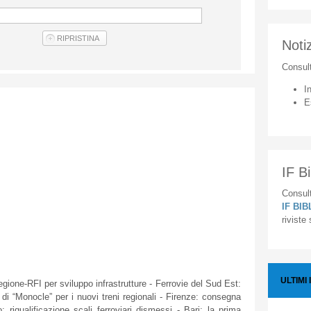
Notiz
Consul
I
E
IF Bi
Consult
IF BI
riviste
ULTIMI 
egione-RFI
per
sviluppo
infrastrutture
-
Ferrovie
del
Sud
Est
:
0
di
“Monocle” per i
nuovi
treni
regionali
-
Firenze
:
consegna
o:
riqualificazione
scali
ferroviari
dismessi
- Bari: la prima