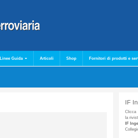
Linee Guida
Articoli
Shop
Fornitori di prodotti e ser
IF I
Clicca
la
rivis
IF
Inge
Collegi