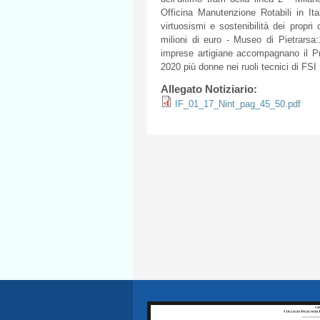
Officina
Manutenzione
Rotabili
in It
virtuosismi
e
sostenibilità
dei
propri
milioni
di
euro -
Museo
di
Pietrarsa
imprese
artigiane
accompagnano
il
P
2020
più
donne
nei
ruoli
tecnici
di
FSI
Allegato Notiziario:
IF_01_17_Nint_pag_45_50.pdf