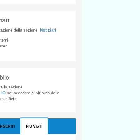
iari
tazione
della
sezione
Notiziari
nterni
steri
blio
a la sezione
BLIO
per accedere ai siti web delle
 specifiche
INSERITI
PIÙ VISTI