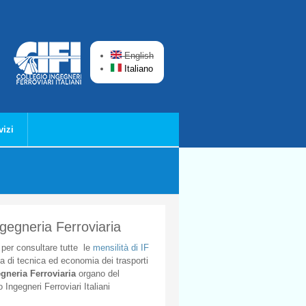
English
Italiano
vizi
ngegneria Ferroviaria
per
consultare
tutte
le
mensilità
di
IF
ta
di
tecnica
ed
economia
dei
trasporti
gneria
Ferroviaria
organo
del
o
Ingegneri
Ferroviari
Italiani