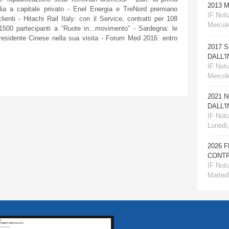
2013 
alia a
capitale
privato
-
Enel
Energia
e
TreNord
premiano
IF Notiz
clienti
- Hitachi Rail Italy: con
il
Service,
contratti
per 108
Mercole
:1500
partecipanti
a
“Ruote
in...movimento” -
Sardegna
: le
residente
Cinese
nella
sua
visita
- Forum Med 2016:
entro
2017 
DALL'
IF Notiz
Mercol
2021 
DALL'
IF Notiz
Lunedì
2026 
CONTR
IF Notiz
Martedì