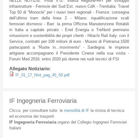
NELLE
NOTIZIE
:
Friuli
V.G.:
intesa
Regione-RFI
per
sviluppo
infrastrutture
-
Ferrovie
del
Sud
Est
:
nuovo
CdA
-
Trenitalia
: Travel
Top 50
di
“Monocle” per i
nuovi
treni
regionali
-
Firenze
:
consegna
dell’ultimo
tram
della
linea
2 - Milano:
riqualificazione
scali
ferroviari
dismessi
- Bari: la prima
Officina
Manutenzione
Rotabili
in Italia a
capitale
privato
-
Enel
Energia
e
TreNord
premiano
virtuosismi
e
sostenibilità
dei
propri
clienti
- Hitachi Rail Italy: con
il
Service,
contratti
per 108
milioni
di
euro -
Museo
di
Pietrarsa
:1500
partecipanti
a
“Ruote
in...movimento” -
Sardegna
: le
imprese
artigiane
accompagnano
il
Presidente
Cinese
nella
sua
visita
-
Forum Med 2016:
entro
2020
più
donne
nei
ruoli
tecnici
di
FSI
Allegato Notiziario:
IF_01_17_Nint_pag_45_50.pdf
IF Ingegneria Ferroviaria
Clicca
per
consultare
tutte
le
mensilità
di
IF
la
rivista
di
tecnica
ed
economia
dei
trasporti
IF
Ingegneria
Ferroviaria
organo
del
Collegio
Ingegneri
Ferroviari
Italiani