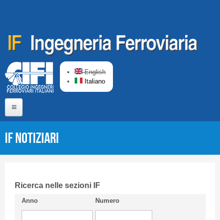
Salta al contenuto principale
English
Italiano
Home
IF Notiziari
Chi siamo
Comitato di Redazione
CIFI in breve
Ricerca nelle sezioni IF
Anno
Numero
Linee Guida