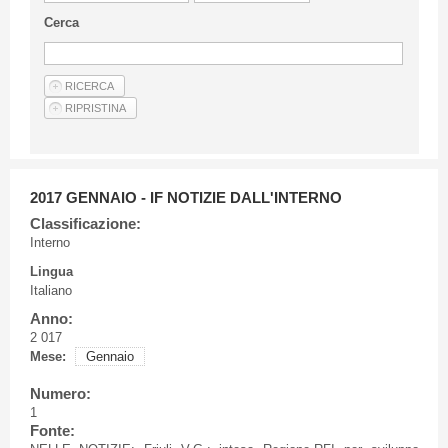
Linee Guida Per Gli Autori
Cerca
Privacy Policy
Articoli
Shop
Fornitori di prodotti e servizi
2017 GENNAIO - IF NOTIZIE DALL'INTERNO
Classificazione:
Interno
Lingua
Italiano
Anno:
2 017
Mese:
Gennaio
Numero:
1
Fonte: