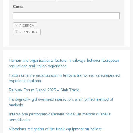
Guideline for authors
Cerca
Privacy & Policy
Articles
Shop
Suppliers of products and services
Human and organisational factors in railways between European
regulations and Italian experience
Fattori umani e organizzativi in ferrovia tra normativa europea ed
esperienza italiana
Railway Forum Napoli 2025 – Slab Track
Pantograph-rigid overhead interaction: a simplified method of
analysis
Interazione pantografo-catenaria rigida: un metodo di analisi
semplificato
Vibrations mitigation of the track equipment on ballast