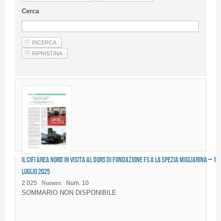
Guideline for authors
Cerca
Privacy & Policy
Articles
Shop
Suppliers of products and services
Il CIFI Area Nord in visita al DORS di Fondazione FS a La Spezia Migliarina – 1
luglio 2025
2 025
Numero:
Num. 10
SOMMARIO NON DISPONIBILE