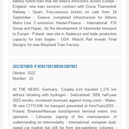
battery hybrid train that will reduce emissions across Europe -
England: new train services contract with Govia Thameslink
Railway - Spain: Frecciarossa tickets on sale from 18
September - Greece: completed infrastructure for Athens
Metro Line 3 extension Haidari-Piraeus - International: FSI
Group and Hupac, for the development of intermodal transport
to Europe - Poland: new site in Nadarzyn and triple production
capacity for train bogies - USA: Hitachi Rail reveals Final
Designs for new Maryland Train Factory.
2022 OCTOBER -IF NEWS FOR FOREIGN CONTRIES
Ottobre
2022
Number:
10
IN THE NEWS: Germany: Coradia iLint traveled 1,175 km
without refueling with hydrogen - Switzerland: SBB half-year
2022 results, increased revenues against rising costs - Wales:
36 new CITYLINK for transport presented at InnoTrans2022 -
Poland: Brwinów/Warsaw transhipment terminal enters into
operation - Lithuania: signing of the memorandum of
understanding on intermodality - International: european dual-
speed car market but still far from pre-pandemic volumes -