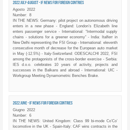
2022 JULY-AUGUST - IF NEWS FOR FOREIGN CONTRIES
Agosto
2022
Number:
8
IN THE NEWS: Germany: pilot project on autonomous driving
enters in a new phase - England: London’s Elizabeth line
enters passenger service - International: “Intermodal supply
chains - solutions for a greener economy” - India: Italferr in
New Delhi representing the FSI Group - International: eleventh
consecutive month of decrease for the European auto market
in May (-12.5%) - Italy-Switzerland: ODESCALCHI 2022, FSI
among the protagonists of the cross-border exercise - Serbia:
IES d.o.o. celebrates 10 years of activity, projects and
successes in the Balkans and abroad - International: UIC -
Workgroup Meeting Dynamometric Benches Brake.
2022 JUNE - IF NEWS FOR FOREIGN CONTRIES
Giugno
2022
Number:
6
IN THE NEWS: United Kingdom: Class 99 bi-mode Co’Co’
locomotive in the UK - Spain-Italy: CAF wins contracts in the