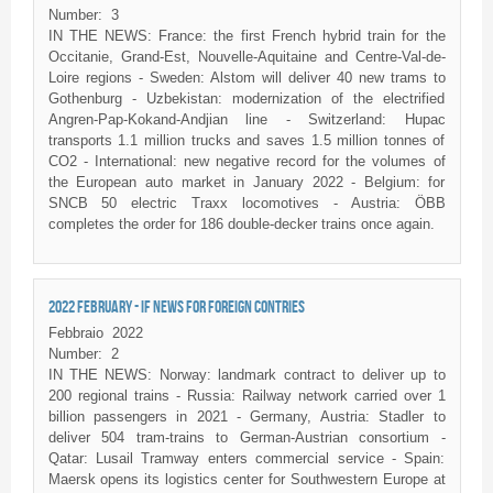
Number:
3
IN THE NEWS: France: the first French hybrid train for the
Occitanie, Grand-Est, Nouvelle-Aquitaine and Centre-Val-de-
Loire regions - Sweden: Alstom will deliver 40 new trams to
Gothenburg - Uzbekistan: modernization of the electrified
Angren-Pap-Kokand-Andjian line - Switzerland: Hupac
transports 1.1 million trucks and saves 1.5 million tonnes of
CO2 - International: new negative record for the volumes of
the European auto market in January 2022 - Belgium: for
SNCB 50 electric Traxx locomotives - Austria: ÖBB
completes the order for 186 double-decker trains once again.
2022 FEBRUARY - IF NEWS FOR FOREIGN CONTRIES
Febbraio
2022
Number:
2
IN THE NEWS: Norway: landmark contract to deliver up to
200 regional trains - Russia: Railway network carried over 1
billion passengers in 2021 - Germany, Austria: Stadler to
deliver 504 tram-trains to German-Austrian consortium -
Qatar: Lusail Tramway enters commercial service - Spain:
Maersk opens its logistics center for Southwestern Europe at