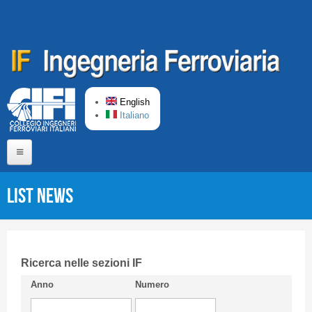
Skip to main content
English
Italiano
Home
List News
About us
Editorial Board
Short presentation CIFI
Ricerca nelle sezioni IF
Anno
Numero
Guideline