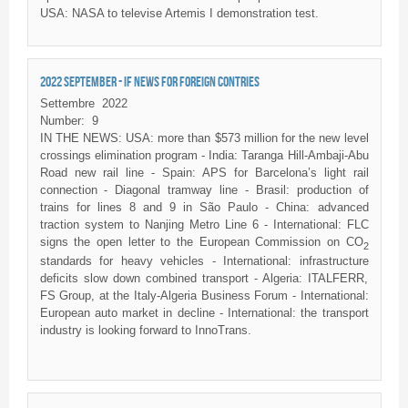
USA: NASA to televise Artemis I demonstration test.
2022 SEPTEMBER - IF NEWS FOR FOREIGN CONTRIES
Settembre
2022
Number:
9
IN THE NEWS: USA: more than $573 million for the new level
crossings elimination program - India: Taranga Hill-Ambaji-Abu
Road new rail line - Spain: APS for Barcelona’s light rail
connection - Diagonal tramway line - Brasil: production of
trains for lines 8 and 9 in São Paulo - China: advanced
traction system to Nanjing Metro Line 6 - International: FLC
signs the open letter to the European Commission on CO
2
standards for heavy vehicles - International: infrastructure
deficits slow down combined transport - Algeria: ITALFERR,
FS Group, at the Italy-Algeria Business Forum - International:
European auto market in decline - International: the transport
industry is looking forward to InnoTrans.