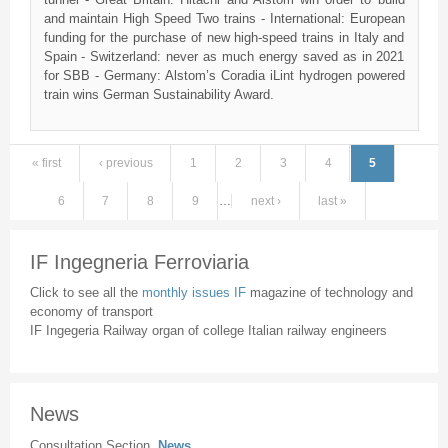
and maintain High Speed Two trains - International: European
funding for the purchase of new high-speed trains in Italy and
Spain - Switzerland: never as much energy saved as in 2021
for SBB - Germany: Alstom’s Coradia iLint hydrogen powered
train wins German Sustainability Award.
« first
‹ previous
1
2
3
4
5
Pages
6
7
8
9
…
next ›
last »
IF Ingegneria Ferroviaria
Click to see all the
monthly issues IF
magazine of technology and
economy of transport
IF Ingegeria Railway organ of college Italian railway engineers
News
Consultation Section
News