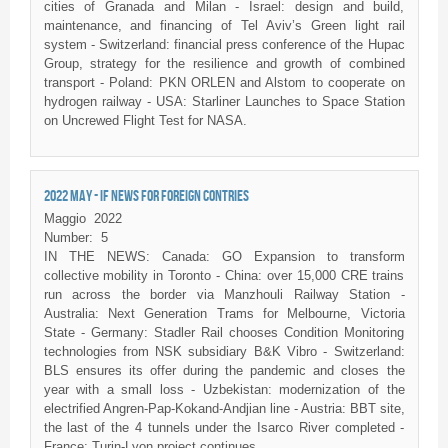
cities of Granada and Milan - Israel: design and build,
maintenance, and financing of Tel Aviv’s Green light rail
system - Switzerland: financial press conference of the Hupac
Group, strategy for the resilience and growth of combined
transport - Poland: PKN ORLEN and Alstom to cooperate on
hydrogen railway - USA: Starliner Launches to Space Station
on Uncrewed Flight Test for NASA.
2022 MAY - IF NEWS FOR FOREIGN CONTRIES
Maggio
2022
Number:
5
IN THE NEWS: Canada: GO Expansion to transform
collective mobility in Toronto - China: over 15,000 CRE trains
run across the border via Manzhouli Railway Station -
Australia: Next Generation Trams for Melbourne, Victoria
State - Germany: Stadler Rail chooses Condition Monitoring
technologies from NSK subsidiary B&K Vibro - Switzerland:
BLS ensures its offer during the pandemic and closes the
year with a small loss - Uzbekistan: modernization of the
electrified Angren-Pap-Kokand-Andjian line - Austria: BBT site,
the last of the 4 tunnels under the Isarco River completed -
France: Turin-Lyon project continues.