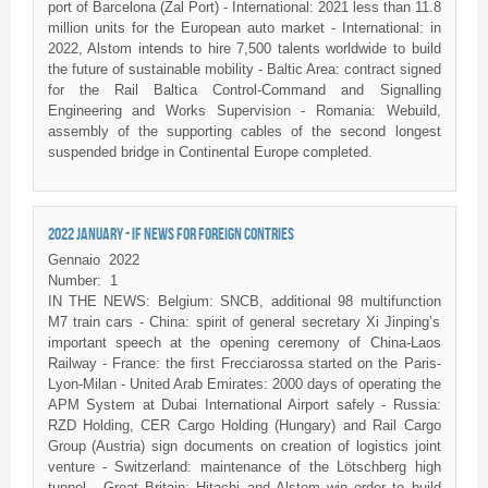
port of Barcelona (Zal Port) - International: 2021 less than 11.8
million units for the European auto market - International: in
2022, Alstom intends to hire 7,500 talents worldwide to build
the future of sustainable mobility - Baltic Area: contract signed
for the Rail Baltica Control-Command and Signalling
Engineering and Works Supervision - Romania: Webuild,
assembly of the supporting cables of the second longest
suspended bridge in Continental Europe completed.
2022 JANUARY - IF NEWS FOR FOREIGN CONTRIES
Gennaio
2022
Number:
1
IN THE NEWS: Belgium: SNCB, additional 98 multifunction
M7 train cars - China: spirit of general secretary Xi Jinping’s
important speech at the opening ceremony of China-Laos
Railway - France: the first Frecciarossa started on the Paris-
Lyon-Milan - United Arab Emirates: 2000 days of operating the
APM System at Dubai International Airport safely - Russia:
RZD Holding, CER Cargo Holding (Hungary) and Rail Cargo
Group (Austria) sign documents on creation of logistics joint
venture - Switzerland: maintenance of the Lötschberg high
tunnel - Great Britain: Hitachi and Alstom win order to build