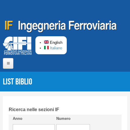
Skip to main content
English
Italiano
Home
List Biblio
About us
Editorial Board
Short presentation CIFI
Ricerca nelle sezioni IF
Anno
Numero
Guideline