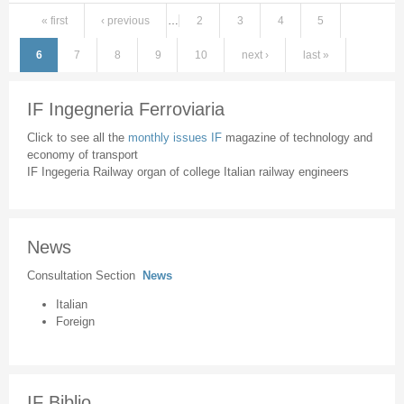
« first
‹ previous
…
2
3
4
5
Pages
6
7
8
9
10
next ›
last »
IF Ingegneria Ferroviaria
Click to see all the
monthly issues IF
magazine of technology and
economy of transport
IF Ingegeria Railway organ of college Italian railway engineers
News
Consultation Section
News
Italian
Foreign
IF Biblio