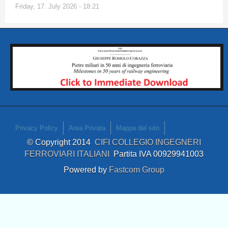
Friday, 17. July 2026 - 18:21
Privacy Policy
Area Privata
Mappa del sito
© Copyright 2014
CIFI COLLEGIO INGEGNERI
FERROVIARI ITALIANI
Partita IVA 00929941003
Powered by
Fastcom Group