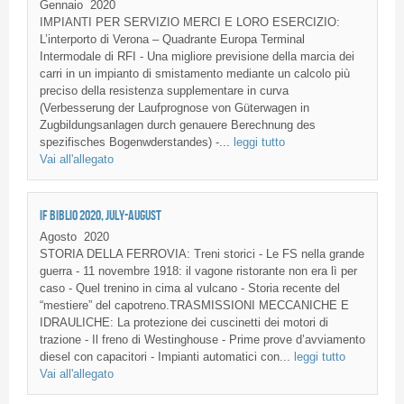
Gennaio
2020
IMPIANTI PER SERVIZIO MERCI E LORO ESERCIZIO:
L’interporto di Verona – Quadrante Europa Terminal
Intermodale di RFI - Una migliore previsione della marcia dei
carri in un impianto di smistamento mediante un calcolo più
preciso della resistenza supplementare in curva
(Verbesserung der Laufprognose von Güterwagen in
Zugbildungsanlagen durch genauere Berechnung des
spezifisches Bogenwderstandes) -...
leggi tutto
Vai all'allegato
IF BIBLIO 2020, JULY-AUGUST
Agosto
2020
STORIA DELLA FERROVIA: Treni storici - Le FS nella grande
guerra - 11 novembre 1918: il vagone ristorante non era lì per
caso - Quel trenino in cima al vulcano - Storia recente del
“mestiere” del capotreno.TRASMISSIONI MECCANICHE E
IDRAULICHE: La protezione dei cuscinetti dei motori di
trazione - Il freno di Westinghouse - Prime prove d’avviamento
diesel con capacitori - Impianti automatici con...
leggi tutto
Vai all'allegato