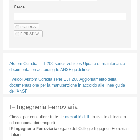
Linee Guida Per Gli Autori
Cerca
Privacy Policy
Articoli
Shop
Fornitori di prodotti e servizi
Alstom Coradia ELT 200 series vehicles Update of maintenance
documentation according to ANSF guidelines
I veicoli Alstom Coradia serie ELT 200 Aggiornamento della
documentazione per la manutenzione in accordo alle linee guida
dell’ANSF
IF Ingegneria Ferroviaria
Clicca
per
consultare
tutte
le
mensilità
di
IF
la
rivista
di
tecnica
ed
economia
dei
trasporti
IF
Ingegneria
Ferroviaria
organo
del
Collegio
Ingegneri
Ferroviari
Italiani