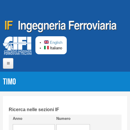
Salta al contenuto principale
English
Italiano
Home
TIMO
Chi siamo
Comitato di Redazione
CIFI in breve
Ricerca nelle sezioni IF
Anno
Numero
Linee Guida