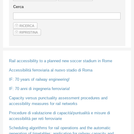
Linee Guida Per Gli Autori
Cerca
Privacy Policy
Articoli
Shop
Fornitori di prodotti e servizi
Rail accessibility to a planned new soccer stadium in Rome
Accessibilità ferroviaria al nuovo stadio di Roma
IF: 70 years of railway engineering!
IF: 70 anni di ingegneria ferroviaria!
Capacity versus punctuality assessment procedures and
accessibility measures for rail networks
Procedure di valutazione di capacità/puntualità e misure di
accessibilità per reti ferroviarie
Scheduling algorithms for rail operations and the automatic
generation of timetables: application for railway capacity and