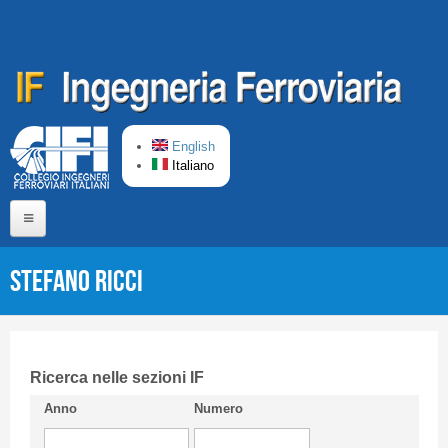
Salta al contenuto principale
English
Italiano
Home
Stefano RICCI
Chi siamo
Comitato di Redazione
CIFI in breve
Ricerca nelle sezioni IF
Anno
Numero
Linee Guida