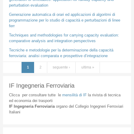
perturbation evaluation
Generazione automatica di orari ed applicazioni di algoritmi di
programmazione per lo studio di capacità e perturbazioni di linee
ferr
Techniques and methodologies for carrying capacity evaluation:
comparative analysis and integration perspectives
Tecniche e metodologie per la determinazione della capacità
ferroviaria: analisi comparata e prospettive d’integrazione
1
2
seguente ›
ultima »
Pagine
IF Ingegneria Ferroviaria
Clicca
per
consultare
tutte
le
mensilità
di
IF
la
rivista
di
tecnica
ed
economia
dei
trasporti
IF
Ingegneria
Ferroviaria
organo
del
Collegio
Ingegneri
Ferroviari
Italiani