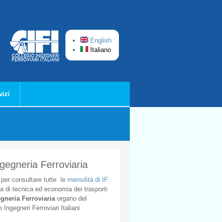
English
Italiano
vizi
ngegneria Ferroviaria
per
consultare
tutte
le
mensilità
di
IF
ta
di
tecnica
ed
economia
dei
trasporti
gneria
Ferroviaria
organo
del
o
Ingegneri
Ferroviari
Italiani