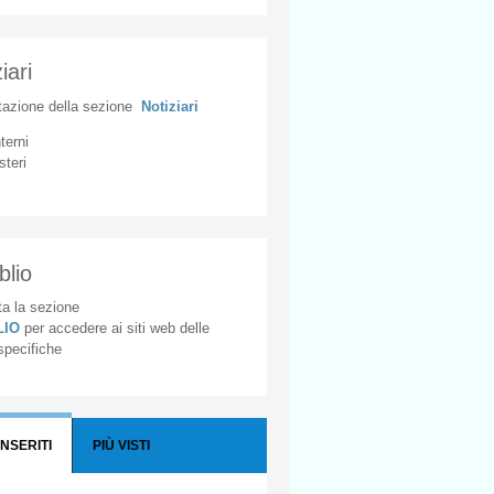
iari
tazione
della
sezione
Notiziari
nterni
steri
blio
a la sezione
BLIO
per accedere ai siti web delle
 specifiche
INSERITI
PIÙ VISTI