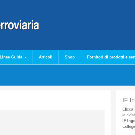
Linee Guida
Articoli
Shop
Fornitori di prodotti e ser
IF I
Clicca
la
rivis
IF
Inge
Collegi