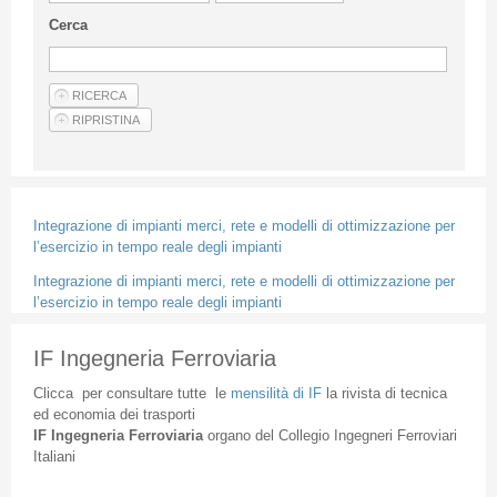
Linee Guida Per Gli Autori
Cerca
Privacy Policy
Articoli
Shop
Fornitori di prodotti e servizi
Integrazione di impianti merci, rete e modelli di ottimizzazione per
l’esercizio in tempo reale degli impianti
Integrazione di impianti merci, rete e modelli di ottimizzazione per
l’esercizio in tempo reale degli impianti
IF Ingegneria Ferroviaria
Clicca
per
consultare
tutte
le
mensilità
di
IF
la
rivista
di
tecnica
ed
economia
dei
trasporti
IF
Ingegneria
Ferroviaria
organo
del
Collegio
Ingegneri
Ferroviari
Italiani