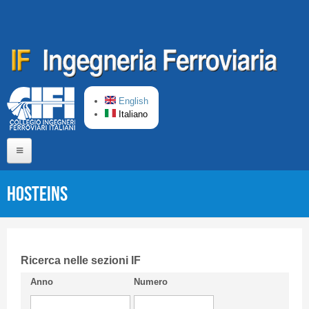
Salta al contenuto principale
English
Italiano
Home
HOSTEINS
Chi siamo
Comitato di Redazione
CIFI in breve
Ricerca nelle sezioni IF
Anno
Numero
Linee Guida