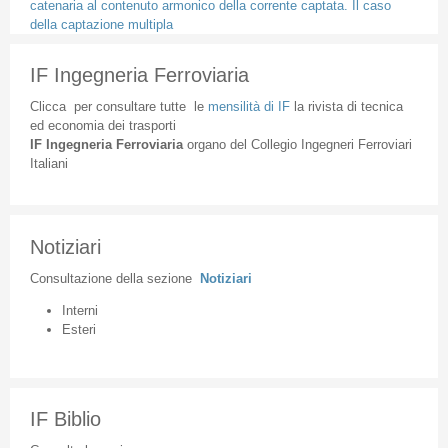
catenaria al contenuto armonico della corrente captata. Il caso
della captazione multipla
IF Ingegneria Ferroviaria
Clicca
per
consultare
tutte
le
mensilità
di
IF
la
rivista
di
tecnica
ed
economia
dei
trasporti
IF
Ingegneria
Ferroviaria
organo
del
Collegio
Ingegneri
Ferroviari
Italiani
Notiziari
Consultazione
della
sezione
Notiziari
Interni
Esteri
IF Biblio