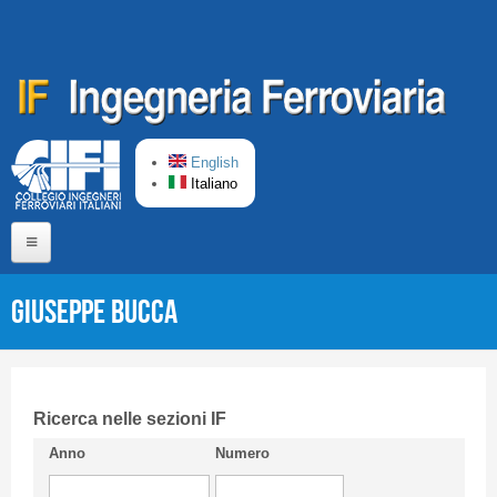
Salta al contenuto principale
English
Italiano
Home
Giuseppe BUCCA
Chi siamo
Comitato di Redazione
CIFI in breve
Ricerca nelle sezioni IF
Anno
Numero
Linee Guida