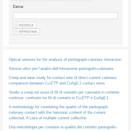
Linee Guida Per Gli Autori
Cerca
Privacy Policy
Articoli
Shop
Fornitori di prodotti e servizi
Optical sensors for the analysis of pantograph-catenary interaction
Sensori ottici per l’analisi dell’interazione pantografo-catenaria
Creep and wear study for contact wire of direct current catenary:
comparison between Cu-ETP and CuAg0,1 contact wires
Studio a creep ed usura di fili di contatto per catenarie in corrente
continua: confronto tra fili di contatto in Cu-ETP e CuAg0,1
A methodology for correlating the quality of the pantograph-
catenary contact with the harmonic content of the current
collected. A case of multiple current collection
Una metodologia per correlare la qualità del contatto pantografo-