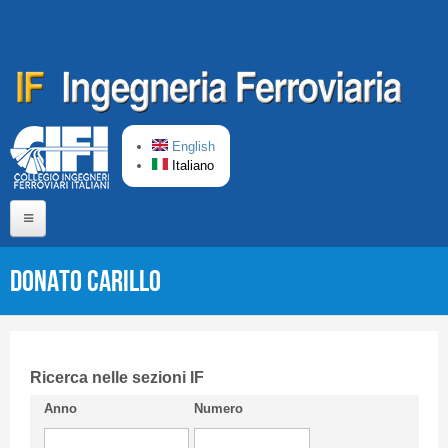
Salta al contenuto principale
English
Italiano
Home
Donato CARILLO
Chi siamo
Comitato di Redazione
CIFI in breve
Ricerca nelle sezioni IF
Anno
Numero
Linee Guida