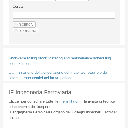
Linee Guida Per Gli Autori
Cerca
Privacy Policy
Articoli
Shop
Fornitori di prodotti e servizi
Short-term rolling stock rostering and maintenance scheduling
optimization
Ottimizzazione della circolazione del materiale rotabile e dei
processi manutentivi nel breve periodo
IF Ingegneria Ferroviaria
Clicca
per
consultare
tutte
le
mensilità
di
IF
la
rivista
di
tecnica
ed
economia
dei
trasporti
IF
Ingegneria
Ferroviaria
organo
del
Collegio
Ingegneri
Ferroviari
Italiani