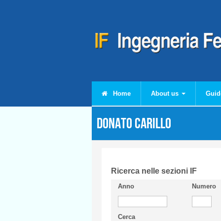
Skip to main content
Home
About us
Guid
Donato CARILLO
Ricerca nelle sezioni IF
Anno
Numero
Cerca