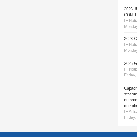
2026 
CONTR
IF Notiz
Monday
2026 
IF Notiz
Monday
2026 
IF Notiz
Friday,
Capacit
station
automat
comple
IF Artic
Friday,