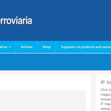
eline
Articles
Shop
Suppliers of products and servi
IF I
Click t
magazi
transpo
IF Inge
railway