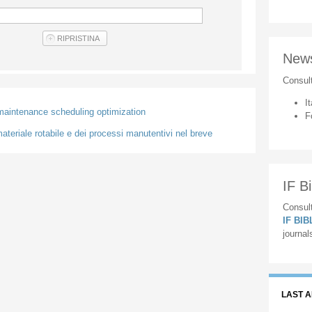
New
Consul
It
 maintenance scheduling optimization
F
ateriale rotabile e dei processi manutentivi nel breve
IF Bi
Consult
IF BI
journal
LAST 