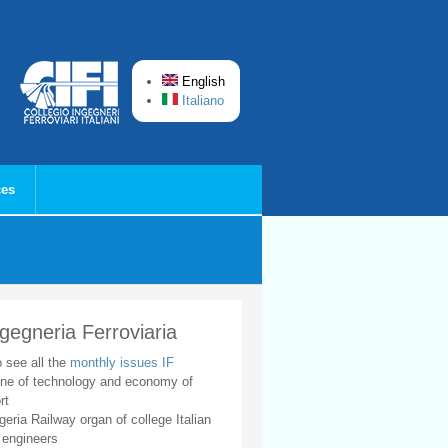
English
Italiano
ces
ngegneria Ferroviaria
o see all the
monthly issues IF
ne of technology and economy of
rt
geria Railway organ of college Italian
 engineers