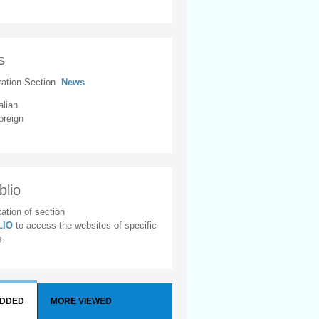
s
tation Section
News
alian
oreign
blio
ation of section
BLIO
to access the websites of specific
s
ADDED
MORE VIEWED