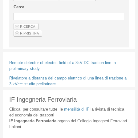
Linee Guida Per Gli Autori
Cerca
Privacy Policy
Articoli
Shop
Fornitori di prodotti e servizi
Remote detector of electric field of a 3kV DC traction line: a
preliminary study
Rivelatore a distanza del campo elettrico di una linea di trazione a
3 kVcc: studio preliminare
IF Ingegneria Ferroviaria
Clicca
per
consultare
tutte
le
mensilità
di
IF
la
rivista
di
tecnica
ed
economia
dei
trasporti
IF
Ingegneria
Ferroviaria
organo
del
Collegio
Ingegneri
Ferroviari
Italiani