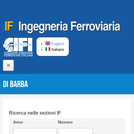
Salta al contenuto principale
English
Italiano
Home
DI BARBA
Chi siamo
Comitato di Redazione
CIFI in breve
Ricerca nelle sezioni IF
Anno
Numero
Linee Guida