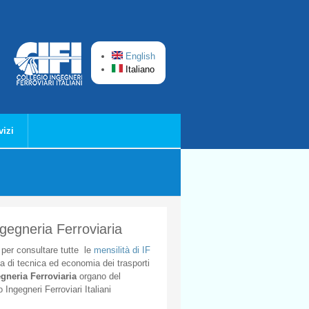
English
Italiano
vizi
ngegneria Ferroviaria
per
consultare
tutte
le
mensilità
di
IF
ta
di
tecnica
ed
economia
dei
trasporti
gneria
Ferroviaria
organo
del
o
Ingegneri
Ferroviari
Italiani