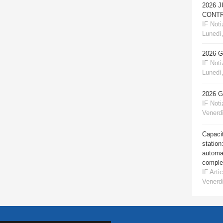
2026 
CONTR
IF Notiz
Lunedì,
2026 
IF Notiz
Lunedì,
2026 
IF Notiz
Venerdì
Capacit
station
automat
comple
IF Artic
Venerdì