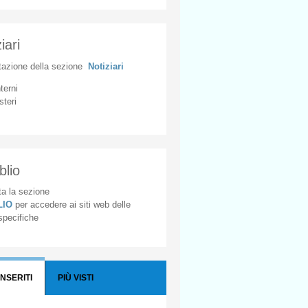
iari
tazione
della
sezione
Notiziari
nterni
steri
blio
a la sezione
BLIO
per accedere ai siti web delle
 specifiche
INSERITI
PIÙ VISTI