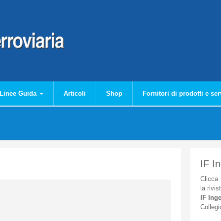
Linee Guida
Articoli
Shop
Fornitori di prodotti e ser
IF I
Clicca
la
rivis
IF
Inge
Collegi