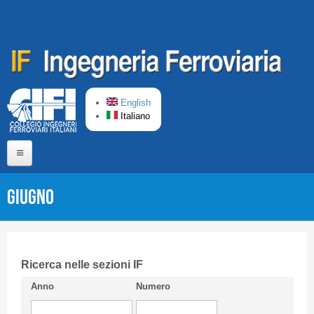
Salta al contenuto principale
English
Italiano
Home
Giugno
Chi siamo
Comitato di Redazione
CIFI in breve
Ricerca nelle sezioni IF
Anno
Numero
Linee Guida