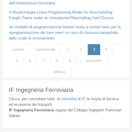
dell’infrastruttura ferroviaria
A Mixed-Integer-Linear-Programming Model for Rescheduling
Freight Trains under an Unexpected Marshalling-Yard Closure
Un modello di programmazione lineare mista a numeri interi per la
riprogrammazione dei treni merci in caso di chiusura inaspettata
dello scalo di smistamento
« prima
‹ precedente
1
2
3
4
Pagine
5
6
7
8
9
…
seguente ›
ultima »
IF Ingegneria Ferroviaria
Clicca
per
consultare
tutte
le
mensilità
di
IF
la
rivista
di
tecnica
ed
economia
dei
trasporti
IF
Ingegneria
Ferroviaria
organo
del
Collegio
Ingegneri
Ferroviari
Italiani