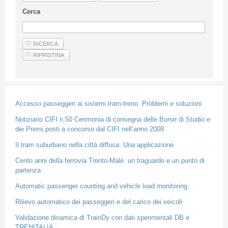
Linee Guida Per Gli Autori
Cerca
Privacy Policy
Articoli
Shop
Fornitori di prodotti e servizi
Accesso passeggeri ai sistemi tram-treno. Problemi e soluzioni
Notiziario CIFI n.50 Cerimonia di consegna delle Borse di Studio e
dei Premi posti a concorso dal CIFI nell’anno 2008
Il tram suburbano nella città diffusa. Una applicazione
Cento anni della ferrovia Trento-Malè: un traguardo e un punto di
partenza
Automatic passenger counting and vehicle load monitoring
Rilievo automatico dei passeggeri e del carico dei veicoli
Validazione dinamica di TrainDy con dati sperimentali DB e
TRENITALIA