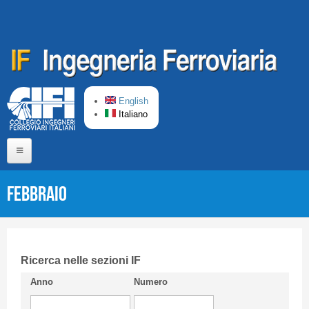
Salta al contenuto principale
English
Italiano
Home
Febbraio
Chi siamo
Comitato di Redazione
CIFI in breve
Ricerca nelle sezioni IF
Anno
Numero
Linee Guida