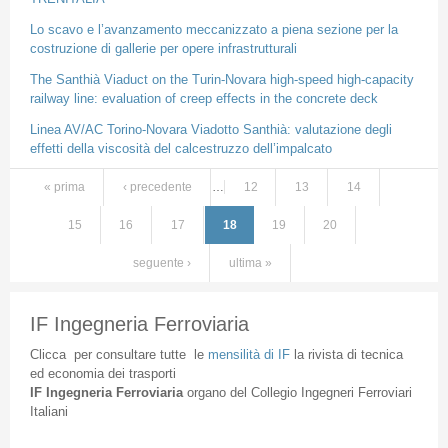
Lo scavo e l’avanzamento meccanizzato a piena sezione per la
costruzione di gallerie per opere infrastrutturali
The Santhià Viaduct on the Turin-Novara high-speed high-capacity
railway line: evaluation of creep effects in the concrete deck
Linea AV/AC Torino-Novara Viadotto Santhià: valutazione degli
effetti della viscosità del calcestruzzo dell’impalcato
« prima
‹ precedente
…
12
13
14
Pagine
15
16
17
18
19
20
seguente ›
ultima »
IF Ingegneria Ferroviaria
Clicca
per
consultare
tutte
le
mensilità
di
IF
la
rivista
di
tecnica
ed
economia
dei
trasporti
IF
Ingegneria
Ferroviaria
organo
del
Collegio
Ingegneri
Ferroviari
Italiani