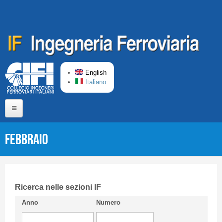
Skip to main content
English
Italiano
Home
Febbraio
About us
Editorial Board
Short presentation CIFI
Ricerca nelle sezioni IF
Anno
Numero
Guideline