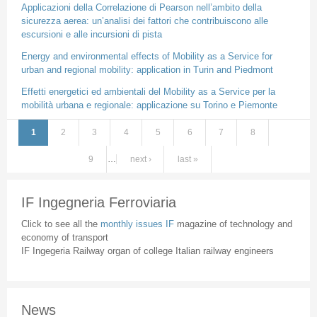
Applicazioni della Correlazione di Pearson nell’ambito della
sicurezza aerea: un’analisi dei fattori che contribuiscono alle
escursioni e alle incursioni di pista
Energy and environmental effects of Mobility as a Service for
urban and regional mobility: application in Turin and Piedmont
Effetti energetici ed ambientali del Mobility as a Service per la
mobilità urbana e regionale: applicazione su Torino e Piemonte
1
2
3
4
5
6
7
8
Pages
9
…
next ›
last »
IF Ingegneria Ferroviaria
Click to see all the
monthly issues IF
magazine of technology and
economy of transport
IF Ingegeria Railway organ of college Italian railway engineers
News