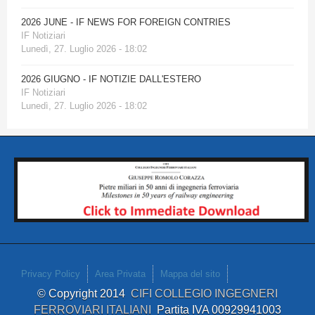
2026 JUNE - IF NEWS FOR FOREIGN CONTRIES
IF Notiziari
Lunedì, 27. Luglio 2026 - 18:02
2026 GIUGNO - IF NOTIZIE DALL'ESTERO
IF Notiziari
Lunedì, 27. Luglio 2026 - 18:02
Privacy Policy
Area Privata
Mappa del sito
© Copyright 2014
CIFI COLLEGIO INGEGNERI
FERROVIARI ITALIANI
Partita IVA 00929941003