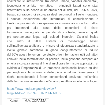
analizzare le interrelazioni tra errore umano, variabili ambientali,
tecnologia e ambito normativo. I principali fattori sono stati
determinati sulla scorta di un ampio set di dati, dal 1996 al 2024,
basato sui rapporti di sicurezza degli aeromobili a livello mondiale.
I risultati evidenziano che interruzioni di comunicazione e
livelli inappropriati di consapevolezza situazionale sono fra i fattori
più importanti alla base delle escursioni di pista;
formazione inadeguata e perdita di controllo, invece, quelli
più strettamente legati agli episodi incursivi. L’analisi indica
che entro il 2050 sistemi di monitoraggio basati
sull’intelligenza artificiale e misure di sicurezza standardizzate a
livello globale sarebbero in grado congiuntamente di ridurre
del 50% questi fenomeni. Lo studio offre informazioni utili agli attori
coinvolti nella formulazione di policies, nella gestione aeroportuale
e nella sicurezza aerea al fine di migliorare le misure applicabili. Si
evidenzia l’importanza di un processo decisionale basato su dati
per migliorare la sicurezza delle piste e ridurre l’insorgenza di
rischi, considerando i fattori concomitanti analizzati nell’ambito
della formazione avanzata, dell’analisi predittiva e della tecnologia.
https://www.medra.org/servlet/view?
lang=it&doi=10.57597/IF.02.2026.ART.2
Kafeel
M.V. CORAZZA