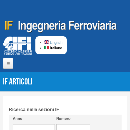
Salta al contenuto principale
English
Italiano
Home
IF Articoli
Chi siamo
Comitato di Redazione
CIFI in breve
Ricerca nelle sezioni IF
Anno
Numero
Linee Guida