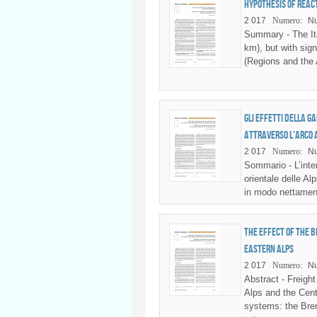
Hypothesis of Reac
2 017
Numero:
Nu
Summary - The Ita
km), but with sign
(Regions and the
Gli effetti della g
attraverso l’arco 
2 017
Numero:
Nu
Sommario - L’inter
orientale delle Alp
in modo nettament
The effect of the 
Eastern Alps
2 017
Numero:
Nu
Abstract - Freigh
Alps and the Cent
systems: the Bren