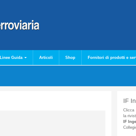
Linee Guida
Articoli
Shop
Fornitori di prodotti e ser
IF I
Clicca
la
rivis
IF
Inge
Collegi