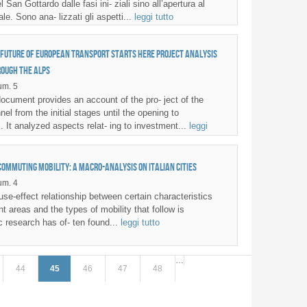
l San Gottardo dalle fasi ini- ziali sino all’apertura al
le. Sono ana- lizzati gli aspetti...
leggi tutto
 future of European transport starts here Project analysis
rough the Alps
m. 5
cument provides an account of the pro- ject of the
el from the initial stages until the opening to
. It analyzed aspects relat- ing to investment...
leggi
ommuting mobility: a macro-analysis on Italian cities
m. 4
use-effect relationship between certain characteristics
t areas and the types of mobility that follow is
fic research has of- ten found...
leggi tutto
…
44
45
46
47
48