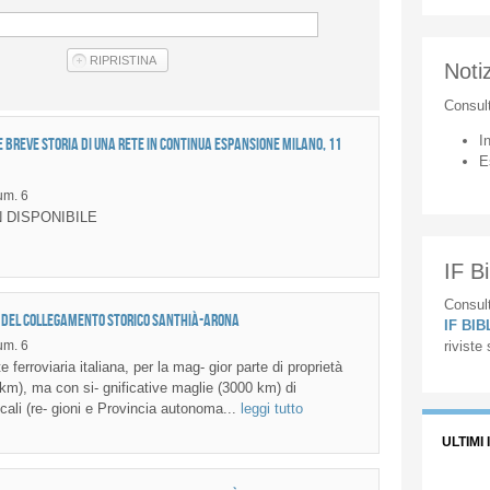
Notiz
Consul
I
e Breve storia di una rete in continua espansione Milano, 11
E
m. 6
 DISPONIBILE
IF Bi
Consult
no del collegamento storico Santhià-Arona
IF BI
m. 6
riviste
 ferroviaria italiana, per la mag- gior parte di proprietà
km), ma con si- gnificative maglie (3000 km) di
locali (re- gioni e Provincia autonoma...
leggi tutto
ULTIMI 