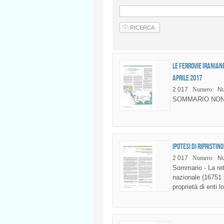
Le ferrovie iranian
aprile 2017
2 017
Numero:
Nu
SOMMARIO NON
Ipotesi di ripristi
2 017
Numero:
Nu
Sommario - La rete
nazionale (16751 
proprietà di enti 