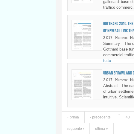
galleria di base de
traffico commercia
Gotthard 2016: the
of new rail link th
2 017
Numero:
Nu
Summary – The do
Gotthard base tunn
commercial traffic
tutto
Urban sprawl and c
2 017
Numero:
Nu
Abstract - The ca
of urban settlemen
intuitive. Scienti
…
« prima
‹ precedente
43
Pagine
seguente ›
ultima »