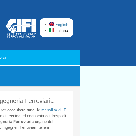
English
Italiano
vizi
ngegneria Ferroviaria
per
consultare
tutte
le
mensilità
di
IF
ta
di
tecnica
ed
economia
dei
trasporti
gneria
Ferroviaria
organo
del
o
Ingegneri
Ferroviari
Italiani