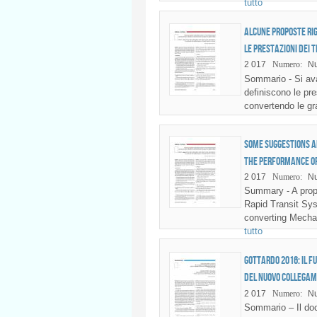
tutto
Alcune proposte ri
le prestazioni dei 
2 017
Numero:
Nu
Sommario - Si ava
definiscono le pre
convertendo le gra
Some suggestions 
the performance of
2 017
Numero:
Nu
Summary - A propo
Rapid Transit Sys
converting Mechan
tutto
Gottardo 2016: il f
del nuovo collegam
2 017
Numero:
Nu
Sommario – Il doc