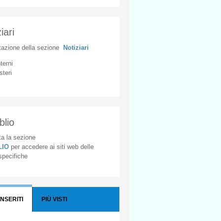
iari
tazione
della
sezione
Notiziari
nterni
steri
blio
a la sezione
BLIO
per accedere ai siti web delle
 specifiche
INSERITI
PIÙ VISTI