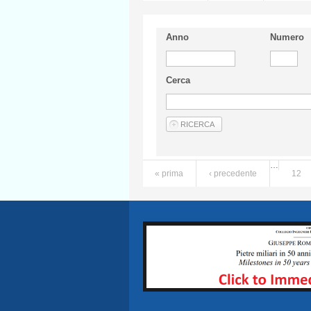
Anno
Numero
Cerca
…
« prima
‹ precedente
12
Pagine