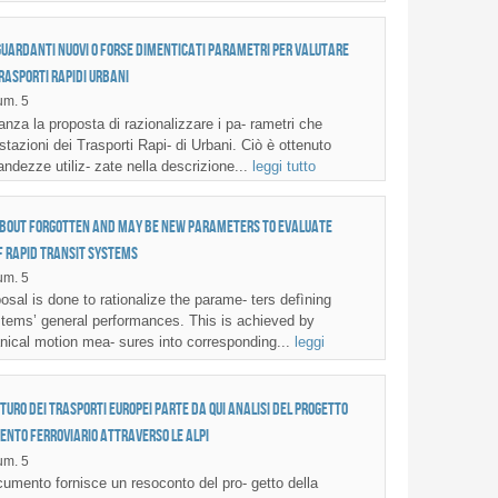
guardanti nuovi o forse dimenticati parametri per valutare
trasporti rapidi urbani
m. 5
nza la proposta di razionalizzare i pa- rametri che
stazioni dei Trasporti Rapi- di Urbani. Ciò è ottenuto
ndezze utiliz- zate nella descrizione...
leggi tutto
about forgotten and may be new parameters to evaluate
 rapid transit systems
m. 5
sal is done to rationalize the parame- ters defìning
tems’ general performances. This is achieved by
ical motion mea- sures into corresponding...
leggi
uturo dei trasporti europei parte da qui Analisi del progetto
ento ferroviario attraverso le Alpi
m. 5
umento fornisce un resoconto del pro- getto della