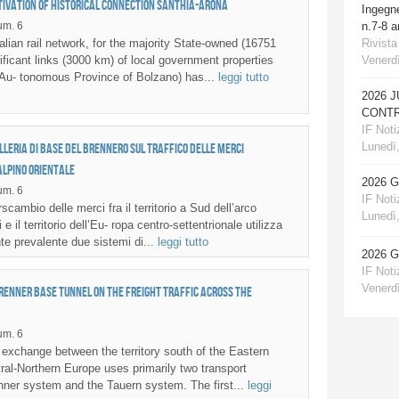
tivation of historical connection Santhià-Arona
Ingegn
m. 6
n.7-8 
Rivista
lian rail network, for the majority State-owned (16751
Venerdì
ificant links (3000 km) of local government properties
 Au- tonomous Province of Bolzano) has...
leggi tutto
2026 
CONTR
IF Notiz
Lunedì,
alleria di base del Brennero sul traffico delle merci
alpino orientale
2026 
m. 6
IF Notiz
scambio delle merci fra il territorio a Sud dell’arco
Lunedì,
i e il territorio dell’Eu- ropa centro-settentrionale utilizza
e prevalente due sistemi di...
leggi tutto
2026 
IF Notiz
Venerdì
Brenner base tunnel on the freight traffic across the
m. 6
t exchange between the territory south of the Eastern
ral-Northern Europe uses primarily two transport
ner system and the Tauern system. The first...
leggi