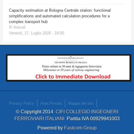
Capacity estimation at Bologna Centrale station: functional
simplifications and automated calculation procedures for a
complex transport hub
IF Articoli
Venerdì, 17. Luglio 2026 - 18:00
Privacy Policy
Area Privata
Mappa del sito
© Copyright 2014
CIFI COLLEGIO INGEGNERI
FERROVIARI ITALIANI
Partita IVA 00929941003
Powered by
Fastcom Group