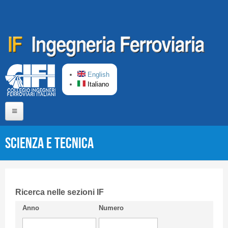
Salta al contenuto principale
English
Italiano
Home
Scienza e Tecnica
Chi siamo
Comitato di Redazione
CIFI in breve
Ricerca nelle sezioni IF
Anno
Numero
Linee Guida