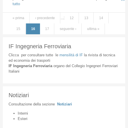
tutto
« prima
‹ precedente
…
12
13
14
15
16
17
seguente ›
ultima »
IF Ingegneria Ferroviaria
Clicca
per
consultare
tutte
le
mensilità
di
IF
la
rivista
di
tecnica
ed
economia
dei
trasporti
IF
Ingegneria
Ferroviaria
organo
del
Collegio
Ingegneri
Ferroviari
Italiani
Notiziari
Consultazione
della
sezione
Notiziari
Interni
Esteri