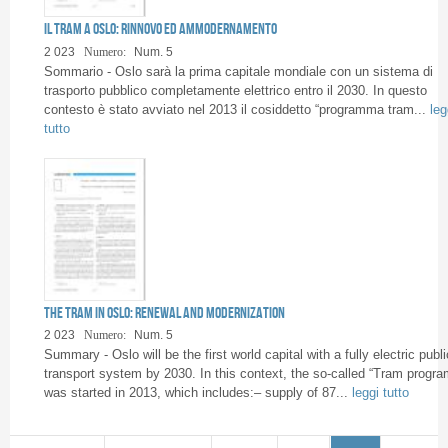
Il tram a Oslo: rinnovo ed ammodernamento
2 023
Numero:
Num. 5
Sommario - Oslo sarà la prima capitale mondiale con un sistema di
trasporto pubblico completamente elettrico entro il 2030. In questo
contesto è stato avviato nel 2013 il cosiddetto “programma tram...
leg
tutto
The tram in Oslo: renewal and modernization
2 023
Numero:
Num. 5
Summary - Oslo will be the first world capital with a fully electric publi
transport system by 2030. In this context, the so-called “Tram progra
was started in 2013, which includes:– supply of 87...
leggi tutto