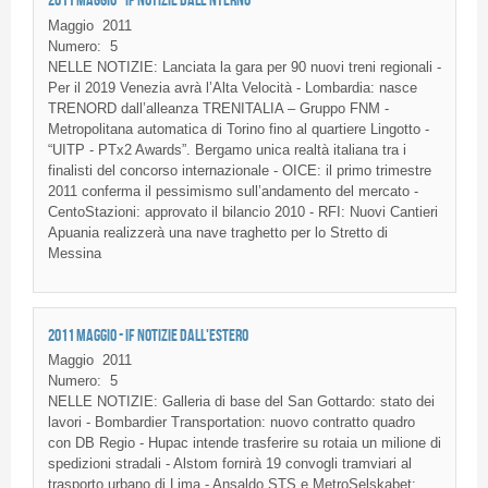
Maggio
2011
Numero:
5
NELLE NOTIZIE: Lanciata la gara per 90 nuovi treni regionali -
Per il 2019 Venezia avrà l’Alta Velocità - Lombardia: nasce
TRENORD dall’alleanza TRENITALIA – Gruppo FNM -
Metropolitana automatica di Torino fino al quartiere Lingotto -
“UITP - PTx2 Awards”. Bergamo unica realtà italiana tra i
finalisti del concorso internazionale - OICE: il primo trimestre
2011 conferma il pessimismo sull’andamento del mercato -
CentoStazioni: approvato il bilancio 2010 - RFI: Nuovi Cantieri
Apuania realizzerà una nave traghetto per lo Stretto di
Messina
2011 MAGGIO - IF NOTIZIE DALL'ESTERO
Maggio
2011
Numero:
5
NELLE NOTIZIE: Galleria di base del San Gottardo: stato dei
lavori - Bombardier Transportation: nuovo contratto quadro
con DB Regio - Hupac intende trasferire su rotaia un milione di
spedizioni stradali - Alstom fornirà 19 convogli tramviari al
trasporto urbano di Lima - Ansaldo STS e MetroSelskabet: