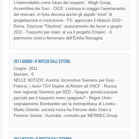
L’intermodalità
come
futuro
dei
trasporti
-
Wegh
Group,
Assemblea
dei
Soci
-
OICE
: continua in
maggio
l’arretramento
del
mercato
, in forte
discesa
anche
gli
appalti
“misti”
di
progettazione
e
costruzione
-
FS
:
approvato
il
bilancio
2010 -
Roma,
Stazione
“Tiburtina”
:
avanzamento
dei
lavori
a
giugno
2011 -
Trasporto
per mare: al via
il
progetto
Empiric - Il
patrimonio
storico
ferroviario
dell’Emilia
Romagna
2011 GIUGNO - IF NOTIZIE DALL'ESTERO
Giugno
2011
Numero:
6
NELLE NOTIZIE: Austria: locomotive Siemens per Graz -
Francia: i nuovi TGV Duplex di Alstom ad SNCF - Russia:
treni regionali Siemens per RZD - Spagna: privatizzazione
parziale per il trasporto merci spagnolo? - Regno Unito:
segnalamento Bombardier per la metropolitana di Londra -
Medio Oriente: società mista fra Ferrovie dello Stato e
Ferrovie Siriane - Australia: contratto per MERMEC Group
2011 MAGGIO - IF NOTIZIE DALL'NTERNO