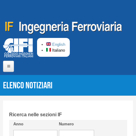
Salta al contenuto principale
English
Italiano
Home
Elenco Notiziari
Chi siamo
Comitato di Redazione
CIFI in breve
Ricerca nelle sezioni IF
Anno
Numero
Linee Guida