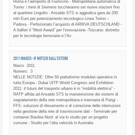
Roma e l’aeroporto di Fiumicino - Metropolitana automatica di
Torino: i treni di Siemens toccheranno sei nuove stazioni fino
al quartiere Lingotto - Ansaldo STS si aggiudica gara da 200
mln Euro per potenziamento tecnologico Linea Torino –
Padova - Perfezionato l’acquisto di ARRIVA DEUTSCHLAND -
A Italferr il “Merit Award” per l’innovazione -Toscana: distretto
per le tecnologie ferroviarie e l’Av
2011 MARZO - IF NOTIZIE DALL'ESTERO
Marzo
2011
Numero:
3
NELLE
NOTIZIE
:
Oltre
50
piattaforme
modulari
operative in
tutta
Europa
- Dubai
UITP
World Congress and Exhibition
2011:
il
futuro
del
trasporto
urbano
è
in
“mobilità
elettrica”
-
RATP
affida
ad
Ansaldo
STS
la
manutenzione
dei
sistemi
di
segnalamento
della
rete
metropolitana
e
tranviaria
di
Parigi
-
FFS
:
soluzioni
di
rilevamento
e
di
correzione
delle
interruzioni
nella
gestione
della
rete
di
trasmissione
dati
-
Terminale
per
container
Basilea
Nord
: al via lo studio per un
progetto
comune
- Studio per
l’alta
velocità
in Australia