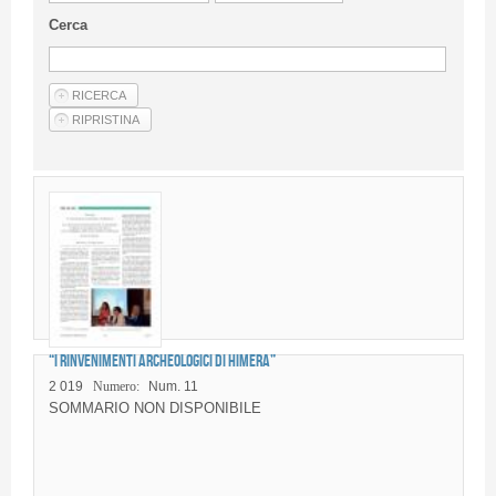
Linee Guida Per Gli Autori
Cerca
Privacy Policy
Articoli
Shop
Fornitori di prodotti e servizi
“I rinvenimenti archeologici di Himera”
2 019
Numero:
Num. 11
SOMMARIO NON DISPONIBILE