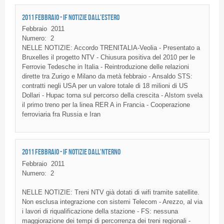
2011 FEBBRAIO - IF NOTIZIE DALL'ESTERO
Febbraio
2011
Numero:
2
NELLE NOTIZIE: Accordo TRENITALIA-Veolia - Presentato a
Bruxelles il progetto NTV - Chiusura positiva del 2010 per le
Ferrovie Tedesche in Italia - Reintroduzione delle relazioni
dirette tra Zurigo e Milano da metà febbraio - Ansaldo STS:
contratti negli USA per un valore totale di 18 milioni di US
Dollari - Hupac torna sul percorso della crescita - Alstom svela
il primo treno per la linea RER A in Francia - Cooperazione
ferroviaria fra Russia e Iran
2011 FEBBRAIO - IF NOTIZIE DALL'NTERNO
Febbraio
2011
Numero:
2
NELLE
NOTIZIE
:
Treni
NTV
già
dotati
di
wifi
tramite
satellite.
Non
esclusa
integrazione
con
sistemi
Telecom -
Arezzo
, al via
i
lavori
di
riqualificazione
della
stazione
-
FS
:
nessuna
maggiorazione
dei
tempi
di
percorrenza
dei
treni
regionali
-