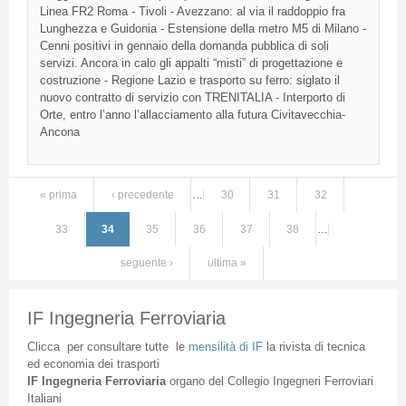
Linea
FR2
Roma - Tivoli -
Avezzano
: al via
il
raddoppio
fra
Lunghezza
e
Guidonia
-
Estensione
della
metro
M5
di
Milano -
Cenni
positivi
in
gennaio
della
domanda
pubblica
di
soli
servizi
.
Ancora
in
calo
gli
appalti
“misti”
di
progettazione
e
costruzione
-
Regione
Lazio
e
trasporto
su
ferro
:
siglato
il
nuovo
contratto
di
servizio
con
TRENITALIA
-
Interporto
di
Orte
,
entro
l’anno
l’allacciamento
alla
futura
Civitavecchia-
Ancona
« prima
‹ precedente
…
30
31
32
Pagine
33
34
35
36
37
38
…
seguente ›
ultima »
IF Ingegneria Ferroviaria
Clicca
per
consultare
tutte
le
mensilità
di
IF
la
rivista
di
tecnica
ed
economia
dei
trasporti
IF
Ingegneria
Ferroviaria
organo
del
Collegio
Ingegneri
Ferroviari
Italiani