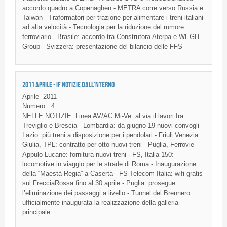
accordo quadro a Copenaghen - METRA corre verso Russia e
Taiwan - Traformatori per trazione per alimentare i treni italiani
ad alta velocità - Tecnologia per la riduzione del rumore
ferroviario - Brasile: accordo tra Construtora Aterpa e WEGH
Group - Svizzera: presentazione del bilancio delle FFS
2011 APRILE - IF NOTIZIE DALL'NTERNO
Aprile
2011
Numero:
4
NELLE NOTIZIE: Linea AV/AC Mi-Ve: al via il lavori fra
Treviglio e Brescia - Lombardia: da giugno 19 nuovi convogli -
Lazio: più treni a disposizione per i pendolari - Friuli Venezia
Giulia, TPL: contratto per otto nuovi treni - Puglia, Ferrovie
Appulo Lucane: fornitura nuovi treni - FS, Italia-150:
locomotive in viaggio per le strade di Roma - Inaugurazione
della “Maestà Regia” a Caserta - FS-Telecom Italia: wifi gratis
sul FrecciaRossa fino al 30 aprile - Puglia: prosegue
l’eliminazione dei passaggi a livello - Tunnel del Brennero:
ufficialmente inaugurata la realizzazione della galleria
principale