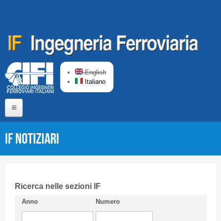
Salta al contenuto principale
English
Italiano
Home
IF Notiziari
Chi siamo
Comitato di Redazione
CIFI in breve
Ricerca nelle sezioni IF
Anno
Numero
Linee Guida