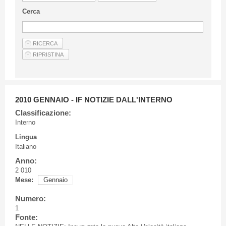
Linee Guida Per Gli Autori
Cerca
Privacy Policy
Articoli
Shop
Fornitori di prodotti e servizi
2010 GENNAIO - IF NOTIZIE DALL'INTERNO
Classificazione:
Interno
Lingua
Italiano
Anno:
2 010
Mese:
Gennaio
Numero:
1
Fonte: