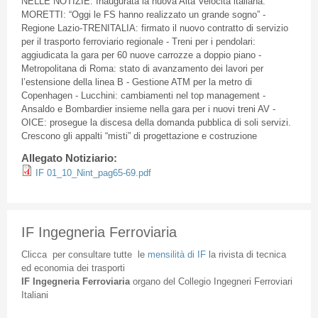
NELLE
NOTIZIE
:
Inaugurata
la
nuova
Alta
Velocità
italiana
.
MORETTI
:
“Oggi
le
FS
hanno
realizzato
un
grande
sogno”
-
Regione
Lazio-TRENITALIA
:
firmato
il
nuovo
contratto
di
servizio
per
il
trasporto
ferroviario
regionale
-
Treni
per i
pendolari
:
aggiudicata
la
gara
per 60
nuove
carrozze
a
doppio
piano -
Metropolitana
di
Roma:
stato
di
avanzamento
dei
lavori
per
l’estensione
della
linea
B -
Gestione
ATM per la metro
di
Copenhagen -
Lucchini
:
cambiamenti
nel
top management -
Ansaldo
e Bombardier
insieme
nella
gara
per i
nuovi
treni
AV -
OICE
:
prosegue
la
discesa
della
domanda
pubblica
di
soli
servizi
.
Crescono
gli
appalti
“misti”
di
progettazione
e
costruzione
Allegato Notiziario:
IF 01_10_Nint_pag65-69.pdf
IF Ingegneria Ferroviaria
Clicca
per
consultare
tutte
le
mensilità
di
IF
la
rivista
di
tecnica
ed
economia
dei
trasporti
IF
Ingegneria
Ferroviaria
organo
del
Collegio
Ingegneri
Ferroviari
Italiani