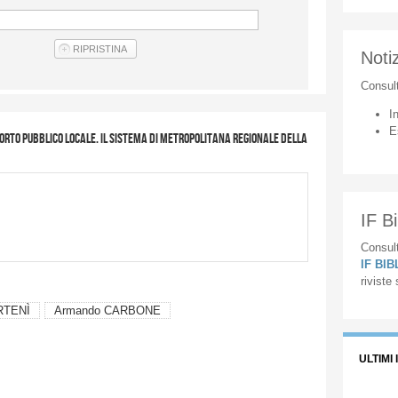
Notiz
Consul
I
E
rto pubblico locale. Il sistema di metropolitana regionale della
IF Bi
Consult
IF BI
riviste
RTENÌ
Armando CARBONE
ULTIMI 