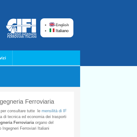
English
Italiano
vizi
ngegneria Ferroviaria
per
consultare
tutte
le
mensilità
di
IF
ta
di
tecnica
ed
economia
dei
trasporti
gneria
Ferroviaria
organo
del
o
Ingegneri
Ferroviari
Italiani