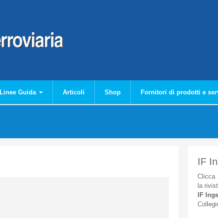
Linee Guida
Articoli
Shop
Fornitori di prodotti e ser
IF I
Clicca
la
rivis
IF
Inge
Collegi