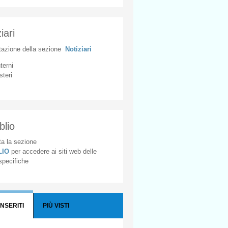
iari
tazione
della
sezione
Notiziari
nterni
steri
blio
a la sezione
BLIO
per accedere ai siti web delle
 specifiche
INSERITI
PIÙ VISTI