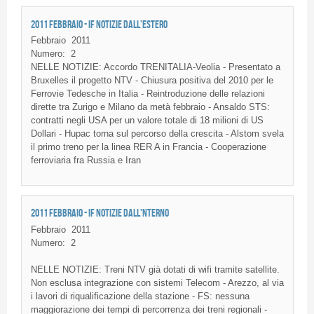
2011 FEBBRAIO - IF NOTIZIE DALL'ESTERO
Febbraio
2011
Numero:
2
NELLE NOTIZIE: Accordo TRENITALIA-Veolia - Presentato a
Bruxelles il progetto NTV - Chiusura positiva del 2010 per le
Ferrovie Tedesche in Italia - Reintroduzione delle relazioni
dirette tra Zurigo e Milano da metà febbraio - Ansaldo STS:
contratti negli USA per un valore totale di 18 milioni di US
Dollari - Hupac torna sul percorso della crescita - Alstom svela
il primo treno per la linea RER A in Francia - Cooperazione
ferroviaria fra Russia e Iran
2011 FEBBRAIO - IF NOTIZIE DALL'NTERNO
Febbraio
2011
Numero:
2
NELLE
NOTIZIE
:
Treni
NTV
già
dotati
di
wifi
tramite
satellite.
Non
esclusa
integrazione
con
sistemi
Telecom -
Arezzo
, al via
i
lavori
di
riqualificazione
della
stazione
-
FS
:
nessuna
maggiorazione
dei
tempi
di
percorrenza
dei
treni
regionali
-