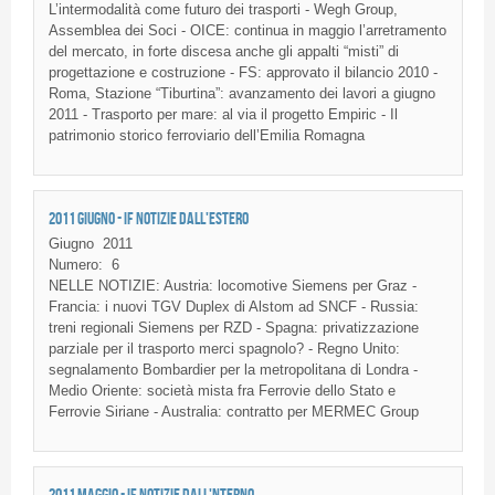
L’intermodalità
come
futuro
dei
trasporti
-
Wegh
Group,
Assemblea
dei
Soci
-
OICE
: continua in
maggio
l’arretramento
del
mercato
, in forte
discesa
anche
gli
appalti
“misti”
di
progettazione
e
costruzione
-
FS
:
approvato
il
bilancio
2010 -
Roma,
Stazione
“Tiburtina”
:
avanzamento
dei
lavori
a
giugno
2011 -
Trasporto
per mare: al via
il
progetto
Empiric - Il
patrimonio
storico
ferroviario
dell’Emilia
Romagna
2011 GIUGNO - IF NOTIZIE DALL'ESTERO
Giugno
2011
Numero:
6
NELLE NOTIZIE: Austria: locomotive Siemens per Graz -
Francia: i nuovi TGV Duplex di Alstom ad SNCF - Russia:
treni regionali Siemens per RZD - Spagna: privatizzazione
parziale per il trasporto merci spagnolo? - Regno Unito:
segnalamento Bombardier per la metropolitana di Londra -
Medio Oriente: società mista fra Ferrovie dello Stato e
Ferrovie Siriane - Australia: contratto per MERMEC Group
2011 MAGGIO - IF NOTIZIE DALL'NTERNO