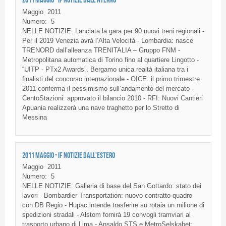
Maggio
2011
Numero:
5
NELLE NOTIZIE: Lanciata la gara per 90 nuovi treni regionali -
Per il 2019 Venezia avrà l’Alta Velocità - Lombardia: nasce
TRENORD dall’alleanza TRENITALIA – Gruppo FNM -
Metropolitana automatica di Torino fino al quartiere Lingotto -
“UITP - PTx2 Awards”. Bergamo unica realtà italiana tra i
finalisti del concorso internazionale - OICE: il primo trimestre
2011 conferma il pessimismo sull’andamento del mercato -
CentoStazioni: approvato il bilancio 2010 - RFI: Nuovi Cantieri
Apuania realizzerà una nave traghetto per lo Stretto di
Messina
2011 MAGGIO - IF NOTIZIE DALL'ESTERO
Maggio
2011
Numero:
5
NELLE NOTIZIE: Galleria di base del San Gottardo: stato dei
lavori - Bombardier Transportation: nuovo contratto quadro
con DB Regio - Hupac intende trasferire su rotaia un milione di
spedizioni stradali - Alstom fornirà 19 convogli tramviari al
trasporto urbano di Lima - Ansaldo STS e MetroSelskabet: