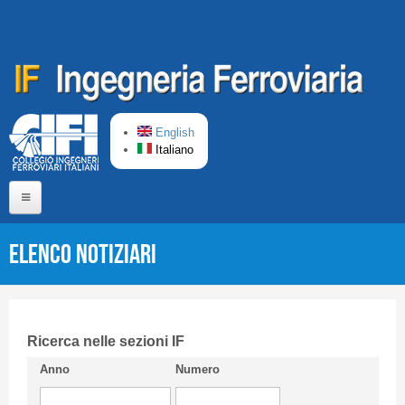
Salta al contenuto principale
English
Italiano
Home
Elenco Notiziari
Chi siamo
Comitato di Redazione
CIFI in breve
Ricerca nelle sezioni IF
Anno
Numero
Linee Guida