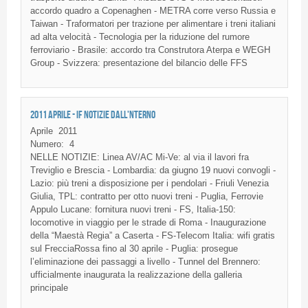
accordo quadro a Copenaghen - METRA corre verso Russia e
Taiwan - Traformatori per trazione per alimentare i treni italiani
ad alta velocità - Tecnologia per la riduzione del rumore
ferroviario - Brasile: accordo tra Construtora Aterpa e WEGH
Group - Svizzera: presentazione del bilancio delle FFS
2011 APRILE - IF NOTIZIE DALL'NTERNO
Aprile
2011
Numero:
4
NELLE NOTIZIE: Linea AV/AC Mi-Ve: al via il lavori fra
Treviglio e Brescia - Lombardia: da giugno 19 nuovi convogli -
Lazio: più treni a disposizione per i pendolari - Friuli Venezia
Giulia, TPL: contratto per otto nuovi treni - Puglia, Ferrovie
Appulo Lucane: fornitura nuovi treni - FS, Italia-150:
locomotive in viaggio per le strade di Roma - Inaugurazione
della “Maestà Regia” a Caserta - FS-Telecom Italia: wifi gratis
sul FrecciaRossa fino al 30 aprile - Puglia: prosegue
l’eliminazione dei passaggi a livello - Tunnel del Brennero:
ufficialmente inaugurata la realizzazione della galleria
principale