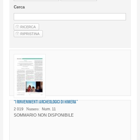
Linee Guida Per Gli Autori
Cerca
Privacy Policy
Articoli
Shop
Fornitori di prodotti e servizi
“I rinvenimenti archeologici di Himera”
2 019
Numero:
Num. 11
SOMMARIO NON DISPONIBILE