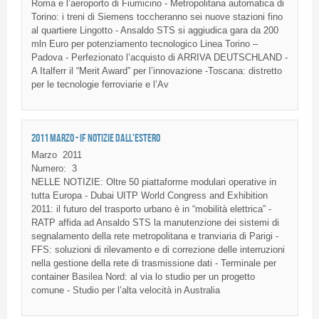
Roma e l’aeroporto di Fiumicino - Metropolitana automatica di
Torino: i treni di Siemens toccheranno sei nuove stazioni fino
al quartiere Lingotto - Ansaldo STS si aggiudica gara da 200
mln Euro per potenziamento tecnologico Linea Torino –
Padova - Perfezionato l’acquisto di ARRIVA DEUTSCHLAND -
A Italferr il “Merit Award” per l’innovazione -Toscana: distretto
per le tecnologie ferroviarie e l’Av
2011 MARZO - IF NOTIZIE DALL'ESTERO
Marzo
2011
Numero:
3
NELLE
NOTIZIE
:
Oltre
50
piattaforme
modulari
operative in
tutta
Europa
- Dubai
UITP
World Congress and Exhibition
2011:
il
futuro
del
trasporto
urbano
è
in
“mobilità
elettrica”
-
RATP
affida
ad
Ansaldo
STS
la
manutenzione
dei
sistemi
di
segnalamento
della
rete
metropolitana
e
tranviaria
di
Parigi
-
FFS
:
soluzioni
di
rilevamento
e
di
correzione
delle
interruzioni
nella
gestione
della
rete
di
trasmissione
dati
-
Terminale
per
container
Basilea
Nord
: al via lo studio per un
progetto
comune
- Studio per
l’alta
velocità
in Australia