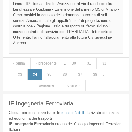
Linea
FR2
Roma - Tivoli -
Avezzano
: al via
il
raddoppio
fra
Lunghezza
e
Guidonia
-
Estensione
della
metro
M5
di
Milano -
Cenni
positivi
in
gennaio
della
domanda
pubblica
di
soli
servizi
.
Ancora
in
calo
gli
appalti
“misti”
di
progettazione
e
costruzione
-
Regione
Lazio
e
trasporto
su
ferro
:
siglato
il
nuovo
contratto
di
servizio
con
TRENITALIA
-
Interporto
di
Orte
,
entro
l’anno
l’allacciamento
alla
futura
Civitavecchia-
Ancona
« prima
‹ precedente
…
30
31
32
Pagine
33
34
35
36
37
38
…
seguente ›
ultima »
IF Ingegneria Ferroviaria
Clicca
per
consultare
tutte
le
mensilità
di
IF
la
rivista
di
tecnica
ed
economia
dei
trasporti
IF
Ingegneria
Ferroviaria
organo
del
Collegio
Ingegneri
Ferroviari
Italiani