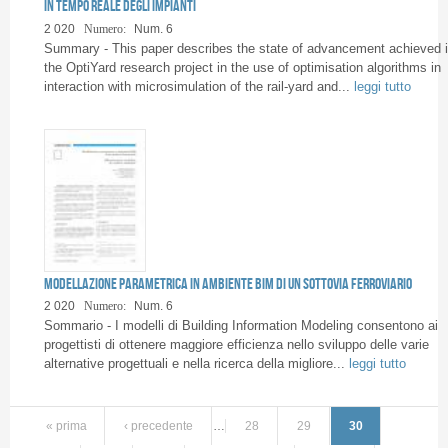
in tempo reale degli impianti
2 020
Numero:
Num. 6
Summary - This paper describes the state of advancement achieved 
the OptiYard research project in the use of optimisation algorithms in
interaction with microsimulation of the rail-yard and...
leggi tutto
Modellazione parametrica in ambiente BIM di un sottovia ferroviario
2 020
Numero:
Num. 6
Sommario - I modelli di Building Information Modeling consentono ai
progettisti di ottenere maggiore efficienza nello sviluppo delle varie
alternative progettuali e nella ricerca della migliore...
leggi tutto
« prima
‹ precedente
…
28
29
30