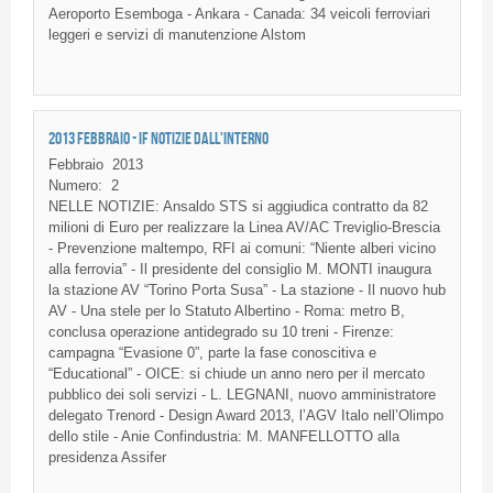
Aeroporto Esemboga - Ankara - Canada: 34 veicoli ferroviari
leggeri e servizi di manutenzione Alstom
2013 FEBBRAIO - IF NOTIZIE DALL'INTERNO
Febbraio
2013
Numero:
2
NELLE NOTIZIE: Ansaldo STS si aggiudica contratto da 82
milioni di Euro per realizzare la Linea AV/AC Treviglio-Brescia
- Prevenzione maltempo, RFI ai comuni: “Niente alberi vicino
alla ferrovia” - Il presidente del consiglio M. MONTI inaugura
la stazione AV “Torino Porta Susa” - La stazione - Il nuovo hub
AV - Una stele per lo Statuto Albertino - Roma: metro B,
conclusa operazione antidegrado su 10 treni - Firenze:
campagna “Evasione 0”, parte la fase conoscitiva e
“Educational” - OICE: si chiude un anno nero per il mercato
pubblico dei soli servizi - L. LEGNANI, nuovo amministratore
delegato Trenord - Design Award 2013, l’AGV Italo nell’Olimpo
dello stile - Anie Confindustria: M. MANFELLOTTO alla
presidenza Assifer