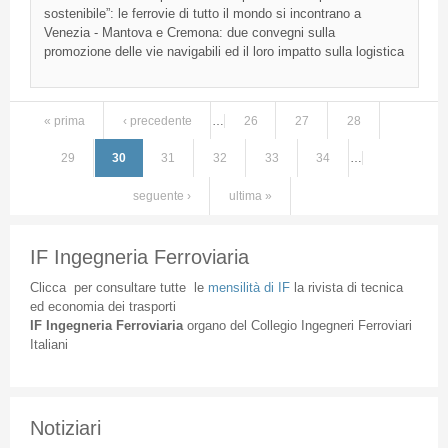
sostenibile”
: le
ferrovie
di
tutto
il
mondo
si
incontrano
a
Venezia
-
Mantova
e
Cremona
: due
convegni
sulla
promozione
delle
vie
navigabili
ed
il
loro
impatto
sulla
logistica
« prima
‹ precedente
…
26
27
28
Pagine
29
30
31
32
33
34
…
seguente ›
ultima »
IF Ingegneria Ferroviaria
Clicca
per
consultare
tutte
le
mensilità
di
IF
la
rivista
di
tecnica
ed
economia
dei
trasporti
IF
Ingegneria
Ferroviaria
organo
del
Collegio
Ingegneri
Ferroviari
Italiani
Notiziari