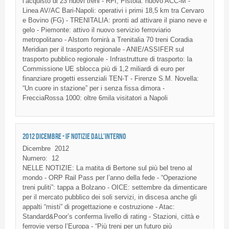
l’acquisto di 23 nuovi treni - RFI, Pistoia: nuovo ACC-M -
Linea AV/AC Bari-Napoli: operativi i primi 18,5 km tra Cervaro
e Bovino (FG) - TRENITALIA: pronti ad attivare il piano neve e
gelo - Piemonte: attivo il nuovo servizio ferroviario
metropolitano - Alstom fornirà a Trenitalia 70 treni Coradia
Meridian per il trasporto regionale - ANIE/ASSIFER sul
trasporto pubblico regionale - Infrastrutture di trasporto: la
Commissione UE sblocca più di 1,2 miliardi di euro per
finanziare progetti essenziali TEN-T - Firenze S.M. Novella:
“Un cuore in stazione” per i senza fissa dimora -
FrecciaRossa 1000: oltre 6mila visitatori a Napoli
2012 DICEMBRE - IF NOTIZIE DALL'INTERNO
Dicembre
2012
Numero:
12
NELLE
NOTIZIE
: La
matita
di
Bertone
sul
più
bel
treno
al
mondo
-
ORP
Rail Pass per
l’anno
della
fede
-
“Operazione
treni
puliti”
:
tappa
a
Bolzano
-
OICE
:
settembre
da
dimenticare
per
il
mercato
pubblico
dei
soli
servizi
, in
discesa
anche
gli
appalti
“misti”
di
progettazione
e
costruzione
-
Atac
:
Standard&Poor’s
conferma
livello
di
rating -
Stazioni
,
città
e
ferrovie
verso
l’Europa
-
“Più
treni
per un
futuro
più