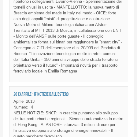
ripartono i collegamenti Livorno-Vienna - Sperimentazione dei
tornelli chiusi in uscita - MANFELLOTTO: la nuova metro di
Brescia emblema del made in Italy nel modo - OICE: forte
calo degli appalti “misti” di progettazione e costruzione -
Nuova Metro di Milano: tecnologia italiana per Alstom -
Trenitalia al MITT 2013 di Mosca, in collaborazione con ENIT
- Monito dell’ANSF sulle porte guaste - Il convoglio
ambientalista forma sui binari per raggiungere la “smart city” -
Consegna al CIFI dell’esemplare al n. 20/999 del Prodotto di
Ricerca: “L’innovazione tecnologica mette in rete i comuni
dell’Italia Unita – 150 anni di sviluppo delle strade ferrate si
proiettano verso il futuro” - Importanti novità per il trasporto
ferroviario locale in Emilia Romagna
2013 APRILE - IF NOTIZIE DALL'ESTERO
Aprile
2013
Numero:
4
NELLE NOTIZIE: SNCF: in crescita puntando allo sviluppo
dei trasporti urbani e regionali - Siemens automatizza la metro
di Hong Kong - ALPSTORE: stanziati 3 milioni di euro per
l’iniziativa europea sullo storage di energie rinnovabili - Il
quarto pacchetto ferroviario