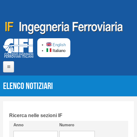
Salta al contenuto principale
English
Italiano
Home
Elenco Notiziari
Chi siamo
Comitato di Redazione
CIFI in breve
Ricerca nelle sezioni IF
Anno
Numero
Linee Guida