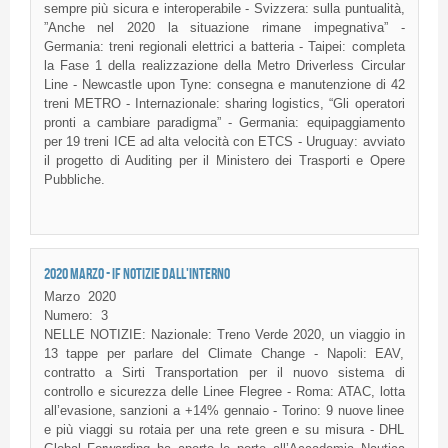
sempre più sicura e interoperabile - Svizzera: sulla puntualità,
”Anche nel 2020 la situazione rimane impegnativa” -
Germania: treni regionali elettrici a batteria - Taipei: completa
la Fase 1 della realizzazione della Metro Driverless Circular
Line - Newcastle upon Tyne: consegna e manutenzione di 42
treni METRO - Internazionale: sharing logistics, “Gli operatori
pronti a cambiare paradigma” - Germania: equipaggiamento
per 19 treni ICE ad alta velocità con ETCS - Uruguay: avviato
il progetto di Auditing per il Ministero dei Trasporti e Opere
Pubbliche.
2020 MARZO - IF NOTIZIE DALL'INTERNO
Marzo
2020
Numero:
3
NELLE NOTIZIE: Nazionale: Treno Verde 2020, un viaggio in
13 tappe per parlare del Climate Change - Napoli: EAV,
contratto a Sirti Transportation per il nuovo sistema di
controllo e sicurezza delle Linee Flegree - Roma: ATAC, lotta
all’evasione, sanzioni a +14% gennaio - Torino: 9 nuove linee
e più viaggi su rotaia per una rete green e su misura - DHL