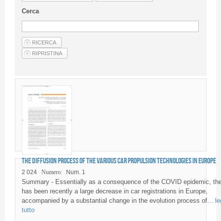
Linee Guida Per Gli Autori
Cerca
Privacy Policy
Articoli
Shop
Fornitori di prodotti e servizi
The diffusion process of the various car propulsion technologies in Europe
2 024
Numero:
Num. 1
Summary - Essentially as a consequence of the COVID epidemic, th
has been recently a large decrease in car registrations in Europe,
accompanied by a substantial change in the evolution process of...
le
tutto