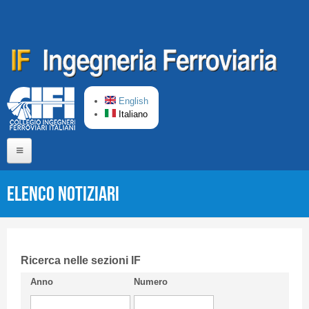
Salta al contenuto principale
English
Italiano
Home
Elenco Notiziari
Chi siamo
Comitato di Redazione
CIFI in breve
Ricerca nelle sezioni IF
Anno
Numero
Linee Guida