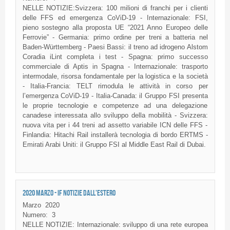
NELLE NOTIZIE:Svizzera: 100 milioni di franchi per i clienti
delle FFS ed emergenza CoViD-19 - Internazionale: FSI,
pieno sostegno alla proposta UE “2021 Anno Europeo delle
Ferrovie” - Germania: primo ordine per treni a batteria nel
Baden-Württemberg - Paesi Bassi: il treno ad idrogeno Alstom
Coradia iLint completa i test - Spagna: primo successo
commerciale di Aptis in Spagna - Internazionale: trasporto
intermodale, risorsa fondamentale per la logistica e la società
- Italia-Francia: TELT rimodula le attività in corso per
l’emergenza CoViD-19 - Italia-Canada: il Gruppo FSI presenta
le proprie tecnologie e competenze ad una delegazione
canadese interessata allo sviluppo della mobilità - Svizzera:
nuova vita per i 44 treni ad assetto variabile ICN delle FFS -
Finlandia: Hitachi Rail installerà tecnologia di bordo ERTMS -
Emirati Arabi Uniti: il Gruppo FSI al Middle East Rail di Dubai.
2020 MARZO - IF NOTIZIE DALL'ESTERO
Marzo
2020
Numero:
3
NELLE NOTIZIE: Internazionale: sviluppo di una rete europea