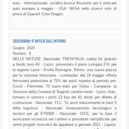
euro - Internazionale: un’altra brusca flessione per il mercato
auto europeo a maggio - USA: NASA nello storico volo di
prova di SpaceX Crew Dragon.
2020 GIUGNO- IF NOTIZIE DALL'INTERNO
Giugno
2020
Numero:
6
NELLE NOTIZIE: Nazionale: TRENITALIA, safety kit gratuito
a bordo treni AV - Lazio: presentato il piano sviluppo FSI per
la regione Lazio - Emilia Romagna: Rimini, una nuova piazza
per la stazione ferroviaria - Lombardia: dal 18 maggio offerta
ferroviaria potenziata al 75% dei posti rispetto al periodo pre-
Covid - Piemonte: 70 nuovi tram per Torino - Campania: la
Stazione della Cumana di Bagnoli cambia nome - Lazio: Atac,
tornano in servizio i primi 13 bus dei 91 ritirati per difetto di
costruzione - Nazionale: FLC, “Si avvii velocemente la fase 3
della logistica” - Nazionale: Avanzamento tecnologico e
tecnico per gli ETR500 - Nazionale: OICE, per la fase 2
assicurare sicurezza nei cantieri e procedure semplificate per
avere progetti esecutivi da appaltare a gennaio 2021 - Liguria: