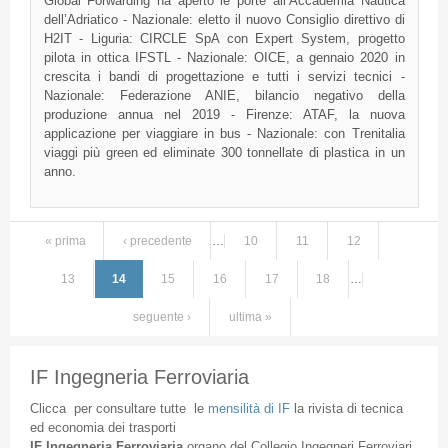
Global Forwarding ha aperto le porte all’Accademia Nautica
dell’Adriatico - Nazionale: eletto il nuovo Consiglio direttivo di
H2IT - Liguria: CIRCLE SpA con Expert System, progetto
pilota in ottica IFSTL - Nazionale: OICE, a gennaio 2020 in
crescita i bandi di progettazione e tutti i servizi tecnici -
Nazionale: Federazione ANIE, bilancio negativo della
produzione annua nel 2019 - Firenze: ATAF, la nuova
applicazione per viaggiare in bus - Nazionale: con Trenitalia
viaggi più green ed eliminate 300 tonnellate di plastica in un
anno.
« prima
‹ precedente
…
10
11
12
Pagine
13
14
15
16
17
18
…
seguente ›
ultima »
IF Ingegneria Ferroviaria
Clicca
per
consultare
tutte
le
mensilità
di
IF
la
rivista
di
tecnica
ed
economia
dei
trasporti
IF
Ingegneria
Ferroviaria
organo
del
Collegio
Ingegneri
Ferroviari