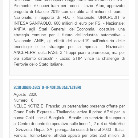
Piemonte: 70 nuovi tram per Torino - Lazio: Atac, approvato
progetto di bilancio 2019 con un utile a 8 milioni di euro -
Nazionale: il rapporto di FLC - Nazionale: UNICREDIT e
INTESA SANPAOLO, 600 milioni di euro per FSI - Nazionale:
ANFIA agli Stati Generali dell’Economia, costruire una
strategia comune per il futuro dell’industria automotive -
Nazionale: ANIE, gli effetti del covid-19 sull’industria delle
tecnologie e le strategie per la ripresa - Nazionale:
ANCEFERR, sulla FASE 3 “Troppi piani e promesse, ma per
ora soltanto ostacoli” - Lazio: STIP vince la challenge di
Ferrovie dello Stato Italiane.
2020 LUGLIO-AGOSTO - IF NOTIZIE DALL'ESTERO
Agosto
2020
Numero:
8
NELLE NOTIZIE: Francia: un partenariato presenta offerte per
Grand Paris Express - Thailandia: arriva il primo APM per la
nuova Gold Line di Bangkok - Brasile: un servizio di supporto
al Centro di controllo operativo sulle linee 1, 2 e 4 di MetrôRio
- Svizzera: Hupac SA, proroga dei sussidi fino al 2030 - Italia-
Fancia: Torino-Lione, affidati appalti per oltre 250 milioni di