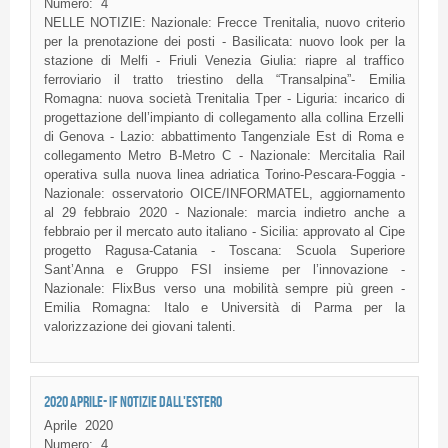
Numero:
4
NELLE NOTIZIE: Nazionale: Frecce Trenitalia, nuovo criterio
per la prenotazione dei posti - Basilicata: nuovo look per la
stazione di Melfi - Friuli Venezia Giulia: riapre al traffico
ferroviario il tratto triestino della “Transalpina”- Emilia
Romagna: nuova società Trenitalia Tper - Liguria: incarico di
progettazione dell’impianto di collegamento alla collina Erzelli
di Genova - Lazio: abbattimento Tangenziale Est di Roma e
collegamento Metro B-Metro C - Nazionale: Mercitalia Rail
operativa sulla nuova linea adriatica Torino-Pescara-Foggia -
Nazionale: osservatorio OICE/INFORMATEL, aggiornamento
al 29 febbraio 2020 - Nazionale: marcia indietro anche a
febbraio per il mercato auto italiano - Sicilia: approvato al Cipe
progetto Ragusa-Catania - Toscana: Scuola Superiore
Sant’Anna e Gruppo FSI insieme per l’innovazione -
Nazionale: FlixBus verso una mobilità sempre più green -
Emilia Romagna: Italo e Università di Parma per la
valorizzazione dei giovani talenti.
2020 APRILE- IF NOTIZIE DALL'ESTERO
Aprile
2020
Numero:
4