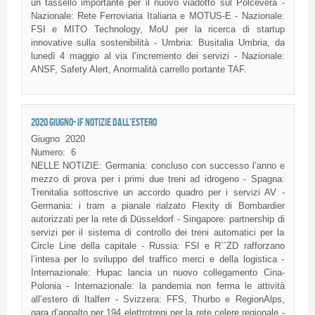
un tassello importante per il nuovo viadotto sul Polcevera -
Nazionale: Rete Ferroviaria Italiana e MOTUS-E - Nazionale:
FSI e MITO Technology, MoU per la ricerca di startup
innovative sulla sostenibilità - Umbria: Busitalia Umbria, da
lunedì 4 maggio al via l’incremento dei servizi - Nazionale:
ANSF, Safety Alert, Anormalità carrello portante TAF.
2020 GIUGNO- IF NOTIZIE DALL'ESTERO
Giugno
2020
Numero:
6
NELLE NOTIZIE: Germania: concluso con successo l’anno e
mezzo di prova per i primi due treni ad idrogeno - Spagna:
Trenitalia sottoscrive un accordo quadro per i servizi AV -
Germania: i tram a pianale rialzato Flexity di Bombardier
autorizzati per la rete di Düsseldorf - Singapore: partnership di
servizi per il sistema di controllo dei treni automatici per la
Circle Line della capitale - Russia: FSI e R`´ZD rafforzano
l’intesa per lo sviluppo del traffico merci e della logistica -
Internazionale: Hupac lancia un nuovo collegamento Cina-
Polonia - Internazionale: la pandemia non ferma le attività
all’estero di Italferr - Svizzera: FFS, Thurbo e RegionAlps,
gara d’appalto per 194 elettrotreni per la rete celere regionale -