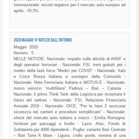
Internazionale: record negativo per il mercato auto europeo ad
aprile: -78,3%.
2020 MAGGIO- IF NOTIZIE DALL'INTERNO
Maggio
2020
Numero:
5
NELLE NOTIZIE: Nazionale: impatto sulle attività di ANSF e
degli operatori ferroviari - Nazionale: FSI, treni gratuiti per i
medici della task force “Medici per COVID" - Nazionale: Italo
e Croce Rossa Italiana a sostegno della Comunità -
Nazionale: Rete Ferroviaria Italiana e MOTUS-E - Nazionale:
nuovo servizio “multifiliera” Padova – Bari – Catania -
Nazionale: il primo Think Tank della Logistica per ricostruire il
futuro del settore - Nazionale: FSI, Relazione Finanziaria
Annuale 2019 - Nazionale: OICE, “Per la fase 2 assicurar
sicurezza nei cantieri e procedure semplificate” - Nazionale:
shock del mercato auto italiano a marzo - Emilia Romagna:
forniture per passaggi a livello - Lazio: Atac, Fondo di
Solidarietà per 4000 dipendenti - Puglia: variante Bari Centrale
– Bari Torre A Mare - Liguria: crollo ponte, nomina di una