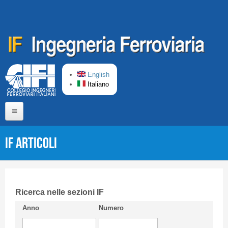
Salta al contenuto principale
English
Italiano
Home
IF Articoli
Chi siamo
Comitato di Redazione
CIFI in breve
Ricerca nelle sezioni IF
Anno
Numero
Linee Guida