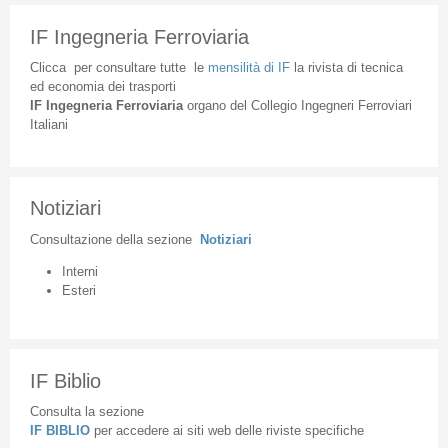
IF Ingegneria Ferroviaria
Clicca
per
consultare
tutte
le
mensilità
di
IF
la
rivista
di
tecnica
ed
economia
dei
trasporti
IF
Ingegneria
Ferroviaria
organo
del
Collegio
Ingegneri
Ferroviari
Italiani
Notiziari
Consultazione
della
sezione
Notiziari
Interni
Esteri
IF Biblio
Consulta la sezione
IF BIBLIO
per accedere ai siti web delle riviste specifiche