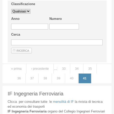
Classificazione
Anno
Numero
Cerca
« prima
‹ precedente
…
33
34
35
Pagine
36
37
38
39
40
41
IF Ingegneria Ferroviaria
Clicca
per
consultare
tutte
le
mensilità
di
IF
la
rivista
di
tecnica
ed
economia
dei
trasporti
IF
Ingegneria
Ferroviaria
organo
del
Collegio
Ingegneri
Ferroviari