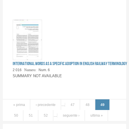
International words as a specific adoption in English railway terminology
2 016
Numero:
Num. 6
SUMMARY NOT AVAILABLE
« prima
‹ precedente
…
47
48
49
50
51
52
…
seguente ›
ultima »