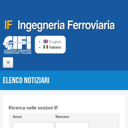
Salta al contenuto principale
English
Italiano
Home
Elenco Notiziari
Chi siamo
Comitato di Redazione
CIFI in breve
Ricerca nelle sezioni IF
Anno
Numero
Linee Guida