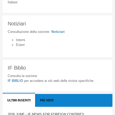
Italiani
Notiziari
Consultazione
della
sezione
Notiziari
Interni
Esteri
IF Biblio
Consulta la sezione
IF BIBLIO
per accedere ai siti web delle riviste specifiche
ULTIMI INSERITI
PIÙ VISTI
2026 JUNE - IF NEWS FOR FOREIGN CONTRIES